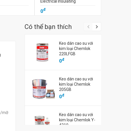
Electrical Insulating
đ
0
đ
0
Có thể bạn thích
Keo dán cao su với
kim loại Chemlok
220LFGB
g
đ
0
Keo dán cao su với
kim loại Chemlok
205GB
đ
0
ầu/mỡ
Keo dán cao su với
kim loại Chemlok Y-
4310
đ