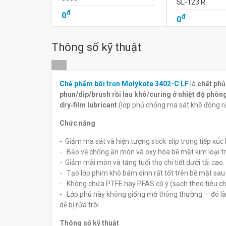
SL-123 R
đ
0
đ
0
Thông số kỹ thuật
Chế phẩm bôi trơn Molykote 3402-C LF
là
chất phủ
phun/dip/brush rồi lau khô/curing ở nhiệt độ phòn
dry‑film lubricant
(lớp phủ chống ma sát khô đóng rắ
Chức năng
- Giảm ma sát và hiện tượng stick‑slip trong tiếp xúc
- Bảo vệ chống ăn mòn và oxy hóa bề mặt kim loại t
- Giảm mài mòn và tăng tuổi thọ chi tiết dưới tải cao.
- Tạo lớp phim khô bám dính rất tốt trên bề mặt sau k
- Không chứa PTFE hay PFAS cố ý (sạch theo tiêu c
- Lớp phủ này không giống mỡ thông thường — đó là d
dễ bị rửa trôi
Thông số kỹ thuật