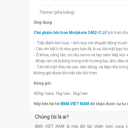
Thinner (pha loãng)
Ứng dụng
Chế phẩm bôi trơn Molykote 3402-C LF
bôi trơn ch
- Tiếp điểm kim loại – kim loại với chuyển động trượt (
- Các chi tiết ô tô như pins bản lề, lò xo, bề mặt bạc 
- Ổ khóa, công tắc, cơ cấu servo và tay nắm tiếp xúc vớ
- Khớp ren và bulong trong môi trường bụi, ẩm, dầu n
- Các bề mặt chịu tải cao, dao động, va đập nhẹ trong
không giữ được bề mặt cần bôi trơn.
Đóng gói:
400g/ tube, 1kg/can, 5kg/can
Hãy liên hệ tới
BMA VIỆT NAM
để nhận được sự tư 
Chúng tôi là ai?
BMA VIỆT NAM là nhà đối tác chiến lược cung c