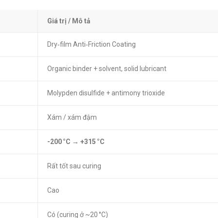
Giá trị / Mô tả
Dry‑film Anti‑Friction Coating
Organic binder + solvent, solid lubricant
Molypden disulfide + antimony trioxide
Xám / xám đậm
-200 °C → +315 °C
Rất tốt sau curing
Cao
Có (curing ở ~20 °C)