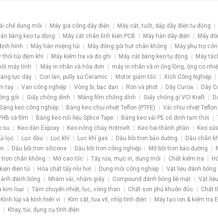
ái chế dung môi
Máy gia công dây điện
Máy cắt, tuốt, dập dây điện tự động
ấn băng keo tự động
Máy cắt chân linh kiện PCB
Máy hàn dây điện
Máy đó
định hình
Máy hàn miệng túi
Máy đóng gói hut chân không
Máy phụ trợ côn
 thổi túi đệm khí
Máy kiểm tra và đo ghi
Máy cắt băng keo tự động
Máy tác
nối máy tính
Máy in nhãn và hóa đơn
máy in nhãn và in ống lồng, ống co nhiệ
 căng lực dây
Con lăn, pully sứ Ceramic
Motor giảm tốc
Xích Công Nghiệp
m tay
Van công nghiệp
Vòng bi, bạc đạn
Ron và phớt
Dây Curoa
Dây C
óng gói
Giấy chống dính
Màng film chống dính
Giấy chống gỉ VCI Kraft
D
Băng keo công nghiệp
Băng keo chịu nhiệt Teflon (PTFE)
Vải chịu nhiệt Teflon
HB và film
Băng keo nối liệu Splice Tape
Băng keo vải PE cố định tạm thời
o su
Keo dán Expoxy
Keo nóng chảy Hotmelt
Keo hai thành phần
Keo sữa
úi lọc
Lọc dầu
Lọc khí
Lọc khí gas
Dầu bôi trơn bảo dưỡng
Dầu chân k
ôn
Dầu bôi trơn silicone
Dầu bôi trơn công nghiệp
Mỡ bôi trơn bảo dưỡng
 trơn chân không
Mỡ cao tốc
Tẩy rửa, mực in, dung môi
Chất kiểm tra
Hó
kiện điện tử
Hóa chất tẩy nồi hơi
Dung môi công nghiệp
Vật liệu đánh bóng
ánh đánh bóng
Nhám vải, nhám giấy
Compound đánh bóng bề mặt
Vật liệ
a kim loại
Tấm chuyển nhiệt, lọc, vòng than
Chất sơn phủ khuôn đúc
Chất t
Kính lúp và kính hiển vi
Kìm cắt, tua vít, nhíp tĩnh điện
Máy tạo Ion & kiểm tra 
Khay, túi, dụng cụ tĩnh điện