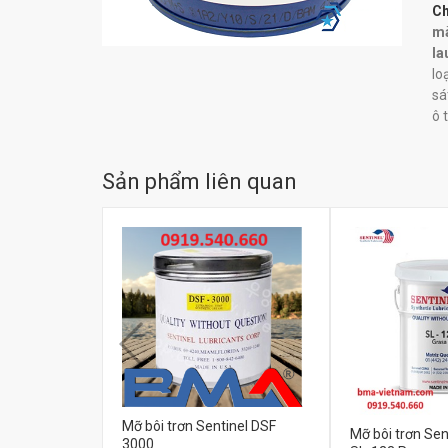
Ch
mà
la
lo
sá
ô 
Sản phẩm liên quan
Mỡ bôi trơn Sentinel DSF
Mỡ bôi trơn Sen
3000