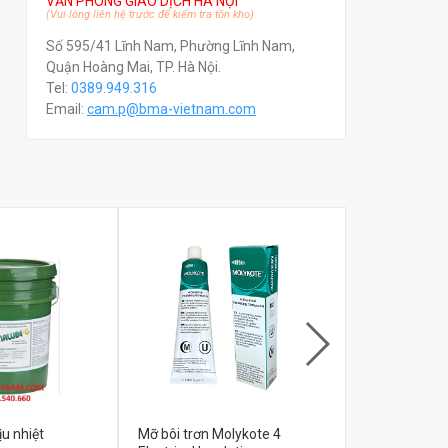
VĂN PHÒNG GIAO DỊCH HÀ NỘI
(Vui lòng liên hệ trước để kiểm tra tồn kho)
Số 595/41 Lĩnh Nam, Phường Lĩnh Nam,
Quận Hoàng Mai, TP. Hà Nội.
Tel:
0389.949.316
Email:
c
am.p@bma-vietnam.com
ịu nhiệt
Mỡ bôi trơn Molykote 4
Mỡ bôi trơn 