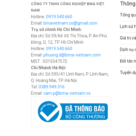
Thông 
CÔNG TY TNHH CÔNG NGHIỆP BMA VIỆT
NAM
Tổng qua
Hotline:
0919.540.660
Email:
bmavietnam.co@gmail.com
Lịch sử 
Trụ sở chính Hồ Chí Minh:
Địa chỉ: Số 59/66 Võ Thị Thừa, P. An Phú
Giá trị 
Đông, Q. 12, TP. Hồ Chí Minh.
Hotline:
0919.540.660
Dịch vụ 
Email:
phuong.d@bma-vietnam.com
Đối tác 
MST : 0315547572
Chi Nhánh Hà Nội:
Tuyển d
Địa chỉ: Số 595/41 Lĩnh Nam, P. Lĩnh Nam,
Q. Hoàng Mai, TP. Hà Nội.
Tel:
0389.949.316
Email:
c
am.p@bma-vietnam.co