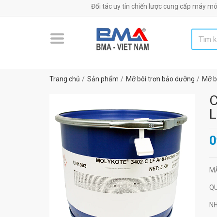
Đối tác uy tín chiến lược cung cấp máy móc, thiết bị
Trang chủ
Sản phẩm
Mỡ bôi trơn bảo dưỡng
Mỡ bô
C
L
0
M
Q
N