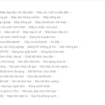
Máy dập đầu cốt dây điện
Máy cắt, tuốt vỏ dây điện
ng gói
Máy dán thùng carton
Máy đóng đai
g nghiệp
Máy đóng gói
Máy rửa khuôn, linh kiện
h và cuốn tem nhãn
Máy in nhãn, mã vạch
t
Máy siết vít
Máy cấp ốc vít
Máy buộc đầu túi
Xy lanh, thanh trượt
Băng tải & quấn trục
uroa Mitsuboshi
Dây curoa Bando
Xe đẩy
ao cắt công nghiệp
Màng PE chống gỉ VCI
Hạt chống ẩm
 (PTFE)
Băng keo giấy Kraft
Băng keo hai mặt
Tem nhãn, decal
Chất kết dính, keo dán
 nhũ tương
Keo dán silicone
Keo dạng chai xịt
hông
Dầu gia công cắt gọt
Dầu dập và cán nguội
Mỡ bôi trơn đa dụng
Mỡ bôi trơn chịu nhiệt
a chất tẩy rửa sơn
Dầu tẩy rửa khuôn
 bề mặt
Đá cắt kim loại
Đĩa cắt kim cương
u chịu lửa, luyện kim
Bông cách nhiệt
hu gom xỉ, Flux
Nồi nấu, gầu múc kim loại
ESD
Máy hàn điện tử
Bảo hộ phòng sạch