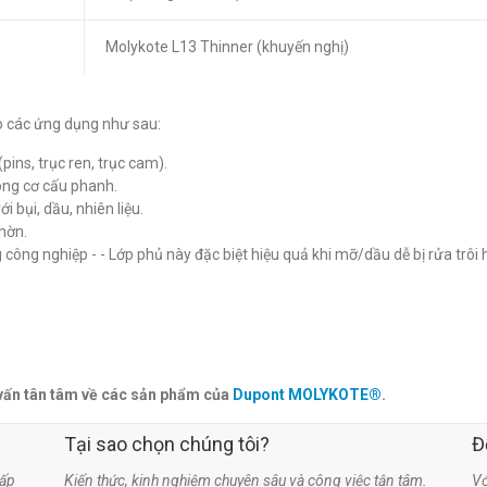
Molykote L13 Thinner (khuyến nghị)
o các ứng dụng như sau:
pins, trục ren, trục cam).
trong cơ cấu phanh.
i bụi, dầu, nhiên liệu.
hờn.
 công nghiệp - - Lớp phủ này đặc biệt hiệu quả khi mỡ/dầu dễ bị rửa trôi
vấn tân tâm về các sản phẩm của
Dupont MOLYKOTE®
.
Tại sao chọn chúng tôi?
Đ
ấp
Kiến thức, kinh nghiệm chuyên sâu và công việc tận tâm.
Vớ