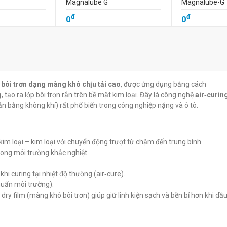
Magnalube G
Magnalube-G
đ
đ
0
0
 bôi trơn dạng màng khô chịu tải cao
, được ứng dụng bằng cách
g
, tạo ra lớp bôi trơn rắn trên bề mặt kim loại. Đây là công nghệ
air‑curin
n bằng không khí) rất phổ biến trong công nghiệp nặng và ô tô.
 kim loại – kim loại với chuyển động trượt từ chậm đến trung bình.
rong môi trường khắc nghiệt.
hi curing tại nhiệt độ thường (air‑cure).
huẩn môi trường).
ry film (màng khô bôi trơn) giúp giữ linh kiện sạch và bền bỉ hơn khi d