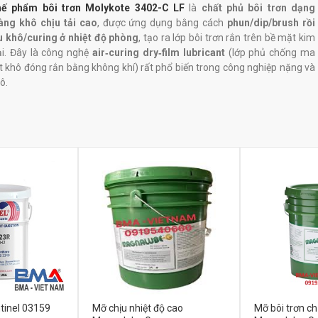
ế phẩm bôi trơn Molykote 3402-C LF
là
chất phủ bôi trơn dạng
ng khô chịu tải cao
, được ứng dụng bằng cách
phun/dip/brush rồi
u khô/curing ở nhiệt độ phòng
, tạo ra lớp bôi trơn rắn trên bề mặt kim
ại. Đây là công nghệ
air‑curing dry‑film lubricant
(lớp phủ chống ma
t khô đóng rắn bằng không khí) rất phổ biến trong công nghiệp nặng và
tô.
tinel 03159
Mỡ chịu nhiệt độ cao
Mỡ bôi trơn ch