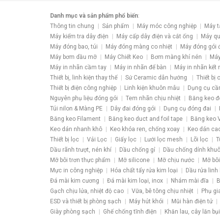
Danh mục và sản phẩm phổ biến
:
Thông tin chung
Sản phẩm
Máy móc công nghiệp
Máy t
Máy kiểm tra dây điện
Máy cấp dây điện và cắt ống
Máy qu
Máy đóng bao, túi
Máy đóng màng co nhiệt
Máy đóng gói 
Máy bơm dầu mỡ
Máy Chiết Keo
Bơm màng khí nén
Máy
Máy in nhãn cầm tay
Máy in nhãn để bàn
Máy in nhãn kết 
Thiết bị, linh kiện thay thế
Sứ Ceramic dẫn hướng
Thiết bị
Thiết bị điện công nghiệp
Linh kiện khuôn mẫu
Dụng cụ cầ
Nguyên phụ liệu đóng gói
Tem nhãn chịu nhiệt
Băng keo đ
Túi nilon & Màng PE
Dây đai đóng gói
Dụng cụ đóng đai
Băng keo Filament
Băng keo duct and foil tape
Băng keo V
Keo dán nhanh khô
Keo khóa ren, chống xoay
Keo dán ca
Thiết bị lọc
Vải Lọc
Giấy lọc
Lưới lọc mesh
Lõi lọc
T
Dầu rãnh trượt, nén khí
Dầu chống gỉ
Dầu chống dính khu
Mỡ bôi trơn thực phẩm
Mỡ silicone
Mỡ chịu nước
Mỡ bôi
Mực in công nghiệp
Hóa chất tẩy rửa kim loại
Dầu rửa linh 
Đá mài kim cương
Đá mài kim loại, inox
Nhám mài đĩa
B
Gạch chịu lửa, nhiệt độ cao
Vữa, bê tông chịu nhiệt
Phụ gi
ESD và thiết bị phòng sạch
Máy hút khói
Mũi hàn điện tử
Giày phòng sạch
Ghế chống tĩnh điện
Khăn lau, cây lăn bụi