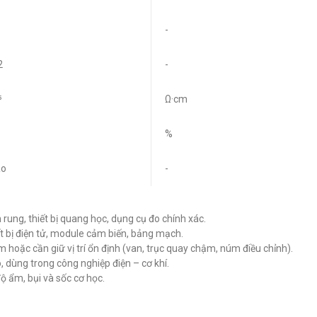
-
2
-
⁵
Ω·cm
%
ao
-
rung, thiết bị quang học, dụng cụ đo chính xác.
t bị điện tử, module cảm biến, bảng mạch.
 hoặc cần giữ vị trí ổn định (van, trục quay chậm, núm điều chỉnh).
 dùng trong công nghiệp điện – cơ khí.
 độ ẩm, bụi và sốc cơ học.