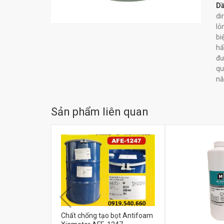
Dầ
di
lỏ
bi
hấ
đư
qu
nă
Sản phẩm liên quan
Chất chống tạo bọt Antifoam