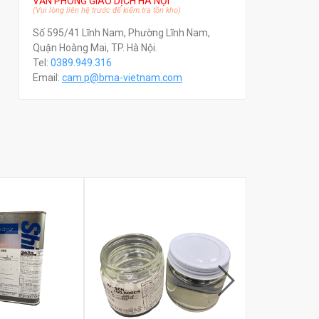
VĂN PHÒNG GIAO DỊCH HÀ NỘI
(Vui lòng liên hệ trước để kiểm tra tồn kho)
Số 595/41 Lĩnh Nam, Phường Lĩnh Nam,
Quận Hoàng Mai, TP. Hà Nội.
Tel:
0389.949.316
Email:
c
am.p@bma-vietnam.com