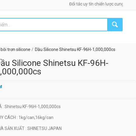
Đối tác uy tín chiến lược cung cấp máy móc, th
bôi trơn silicone
Dầu Silicone Shinetsu KF-96H-1,000,000cs
ầu Silicone Shinetsu KF-96H-
,000,000cs
đ
Ã
: Shinetsu KF-96H-1,000,000cs
UY CÁCH
: 1kg/can,16kg/can
HÀ SẢN XUẤT
: SHINETSU JAPAN