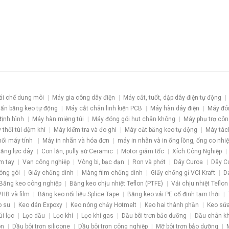
ái chế dung môi
Máy gia công dây điện
Máy cắt, tuốt, dập dây điện tự động
ấn băng keo tự động
Máy cắt chân linh kiện PCB
Máy hàn dây điện
Máy đó
định hình
Máy hàn miệng túi
Máy đóng gói hut chân không
Máy phụ trợ côn
 thổi túi đệm khí
Máy kiểm tra và đo ghi
Máy cắt băng keo tự động
Máy tác
nối máy tính
Máy in nhãn và hóa đơn
máy in nhãn và in ống lồng, ống co nhiệ
 căng lực dây
Con lăn, pully sứ Ceramic
Motor giảm tốc
Xích Công Nghiệp
m tay
Van công nghiệp
Vòng bi, bạc đạn
Ron và phớt
Dây Curoa
Dây C
óng gói
Giấy chống dính
Màng film chống dính
Giấy chống gỉ VCI Kraft
D
Băng keo công nghiệp
Băng keo chịu nhiệt Teflon (PTFE)
Vải chịu nhiệt Teflon
HB và film
Băng keo nối liệu Splice Tape
Băng keo vải PE cố định tạm thời
o su
Keo dán Expoxy
Keo nóng chảy Hotmelt
Keo hai thành phần
Keo sữa
úi lọc
Lọc dầu
Lọc khí
Lọc khí gas
Dầu bôi trơn bảo dưỡng
Dầu chân k
ôn
Dầu bôi trơn silicone
Dầu bôi trơn công nghiệp
Mỡ bôi trơn bảo dưỡng