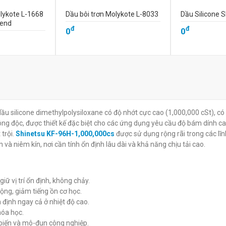
olykote L-1668
Dầu bôi trơn Molykote L-8033
Dầu Silicone 
lend
đ
đ
0
0
 dầu silicone dimethylpolysiloxane có độ nhớt cực cao (1,000,000 cSt), c
ông độc, được thiết kế đặc biệt cho các ứng dụng yêu cầu độ bám dính ca
trội.
Shinetsu KF-96H-1,000,000cs
được sử dụng rộng rãi trong các lĩ
n và niêm kín, nơi cần tính ổn định lâu dài và khả năng chịu tải cao.
iữ vị trí ổn định, không chảy.
ộng, giảm tiếng ồn cơ học.
n định ngay cả ở nhiệt độ cao.
óa học.
m biến và mô-đun công nghiệp.