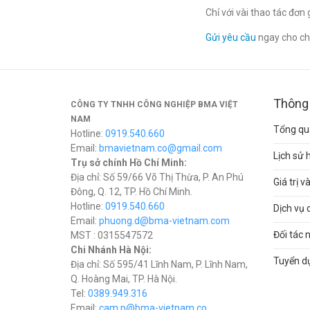
Chỉ với vài thao tác đơ
Gửi yêu cầu
ngay cho chú
Thông 
CÔNG TY TNHH CÔNG NGHIỆP BMA VIỆT
NAM
Tổng qua
Hotline:
0919.540.660
Email:
bmavietnam.co@gmail.com
Lịch sử 
Trụ sở chính Hồ Chí Minh:
Địa chỉ: Số 59/66 Võ Thị Thừa, P. An Phú
Giá trị 
Đông, Q. 12, TP. Hồ Chí Minh.
Hotline:
0919.540.660
Dịch vụ 
Email:
phuong.d@bma-vietnam.com
Đối tác 
MST : 0315547572
Chi Nhánh Hà Nội:
Tuyển d
Địa chỉ: Số 595/41 Lĩnh Nam, P. Lĩnh Nam,
Q. Hoàng Mai, TP. Hà Nội.
Tel:
0389.949.316
Email:
c
am.p@bma-vietnam.co