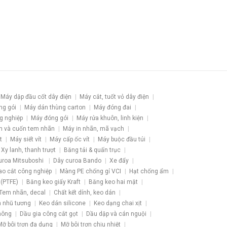
Máy dập đầu cốt dây điện
Máy cắt, tuốt vỏ dây điện
ng gói
Máy dán thùng carton
Máy đóng đai
g nghiệp
Máy đóng gói
Máy rửa khuôn, linh kiện
h và cuốn tem nhãn
Máy in nhãn, mã vạch
t
Máy siết vít
Máy cấp ốc vít
Máy buộc đầu túi
Xy lanh, thanh trượt
Băng tải & quấn trục
uroa Mitsuboshi
Dây curoa Bando
Xe đẩy
ao cắt công nghiệp
Màng PE chống gỉ VCI
Hạt chống ẩm
 (PTFE)
Băng keo giấy Kraft
Băng keo hai mặt
Tem nhãn, decal
Chất kết dính, keo dán
 nhũ tương
Keo dán silicone
Keo dạng chai xịt
hông
Dầu gia công cắt gọt
Dầu dập và cán nguội
Mỡ bôi trơn đa dụng
Mỡ bôi trơn chịu nhiệt