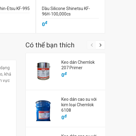
Shin-Etsu KF-995
Dầu Silicone Shinetsu KF-
Dầu silicone
96H-100,000cs
50,000cs
đ
đ
0
0
Có thể bạn thích
Keo dán Chemlok
ó dạng
207 Primer
đ
o, khả
0
nh vực
Keo dán cao su với
kim loại Chemlok
6108
đ
0