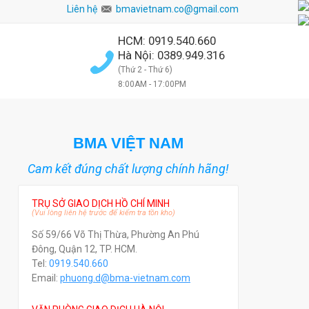
iết bị, nguyên phụ liệu công nghiệp!
Liên hệ
bmavietnam.co@gmail.com
HCM: 0919.540.660
Hà Nội: 0389.949.316
(Thứ 2 - Thứ 6)
8:00AM - 17:00PM
BMA VIỆT NAM
Cam kết đúng chất lượng chính hãng!
TRỤ SỞ GIAO DỊCH HỒ CHÍ MINH
(Vui lòng liên hệ trước để kiểm tra tồn kho)
Số 59/66 Võ Thị Thừa, Phường An Phú
Đông, Quận 12, TP. HCM.
Tel:
0919.540.660
Email:
phuong.d@bma-vietnam.com