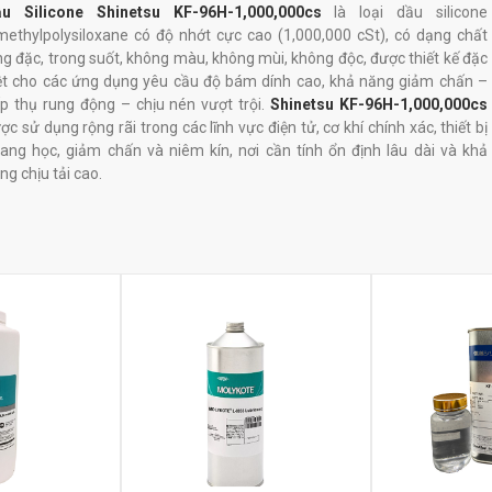
u Silicone Shinetsu KF-96H-1,000,000cs
là loại dầu silicone
methylpolysiloxane có độ nhớt cực cao (1,000,000 cSt), có dạng chất
ng đặc, trong suốt, không màu, không mùi, không độc, được thiết kế đặc
ệt cho các ứng dụng yêu cầu độ bám dính cao, khả năng giảm chấn –
p thụ rung động – chịu nén vượt trội.
Shinetsu KF-96H-1,000,000cs
ợc sử dụng rộng rãi trong các lĩnh vực điện tử, cơ khí chính xác, thiết bị
ang học, giảm chấn và niêm kín, nơi cần tính ổn định lâu dài và khả
ng chịu tải cao.