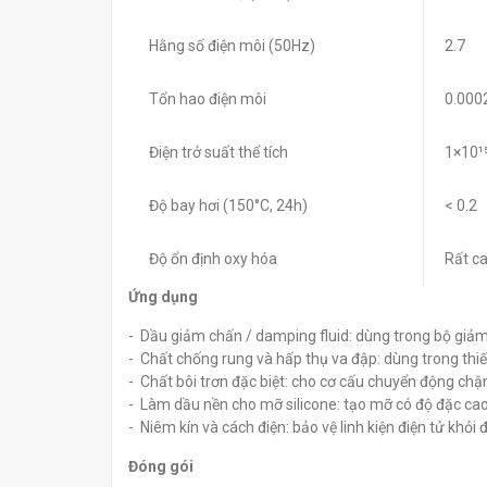
Hằng số điện môi (50Hz)
2.7
Tổn hao điện môi
0.000
Điện trở suất thể tích
1×10¹
Độ bay hơi (150°C, 24h)
< 0.2
Độ ổn định oxy hóa
Rất c
Ứng dụng
- Dầu giảm chấn / damping fluid: dùng trong bộ giảm 
- Chất chống rung và hấp thụ va đập: dùng trong thiế
- Chất bôi trơn đặc biệt: cho cơ cấu chuyển động chậm
- Làm dầu nền cho mỡ silicone: tạo mỡ có độ đặc cao,
- Niêm kín và cách điện: bảo vệ linh kiện điện tử khỏi
Đóng gói