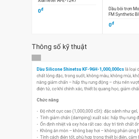
Xiameter AFE-1247
Dầu bôi trơn M
đ
0
FM Synthetic B
đ
0
Thông số kỹ thuật
Dầu Silicone Shinetsu KF-96H-1,000,000cs
là loại
chất lỏng đặc, trong suốt, không màu, không mùi, kh
năng giảm chấn – hấp thụ rung động – chịu nén vượt 
điện tử, cơ khí chính xác, thiết bị quang học, giảm chấ
Chức năng
- Độ nhớt cực cao (1,000,000 cSt): đặc sánh như gel, g
- Tính giảm chấn (damping) xuất sắc: hấp thụ rung đ
- Ổn định nhiệt và oxy hóa rất cao: duy trì tính chất ổ
- Không ăn mòn – không bay hơi – không phản ứng h
- Tính cách điện tốt, phù hợp trong thiết bị điện, cả