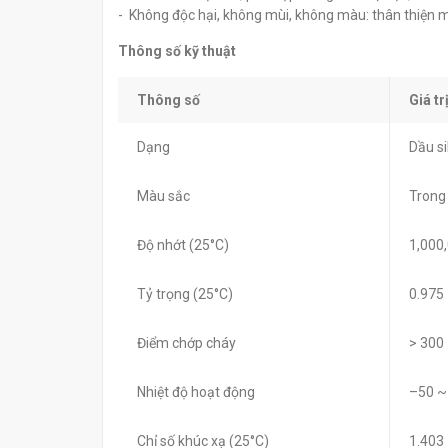
- Không độc hại, không mùi, không màu: thân thiện mô
Thông số kỹ thuật
Thông số
Giá tr
Dạng
Dầu si
Màu sắc
Trong
Độ nhớt (25°C)
1,000
Tỷ trọng (25°C)
0.975
Điểm chớp cháy
> 300
Nhiệt độ hoạt động
–50 ~
Chỉ số khúc xạ (25°C)
1.403