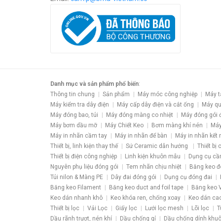
Danh mục và sản phẩm phổ biến
:
Thông tin chung
Sản phẩm
Máy móc công nghiệp
Máy t
Máy kiểm tra dây điện
Máy cấp dây điện và cắt ống
Máy qu
Máy đóng bao, túi
Máy đóng màng co nhiệt
Máy đóng gói 
Máy bơm dầu mỡ
Máy Chiết Keo
Bơm màng khí nén
Máy
Máy in nhãn cầm tay
Máy in nhãn để bàn
Máy in nhãn kết 
Thiết bị, linh kiện thay thế
Sứ Ceramic dẫn hướng
Thiết bị
Thiết bị điện công nghiệp
Linh kiện khuôn mẫu
Dụng cụ cầ
Nguyên phụ liệu đóng gói
Tem nhãn chịu nhiệt
Băng keo đ
Túi nilon & Màng PE
Dây đai đóng gói
Dụng cụ đóng đai
Băng keo Filament
Băng keo duct and foil tape
Băng keo V
Keo dán nhanh khô
Keo khóa ren, chống xoay
Keo dán ca
Thiết bị lọc
Vải Lọc
Giấy lọc
Lưới lọc mesh
Lõi lọc
T
Dầu rãnh trượt, nén khí
Dầu chống gỉ
Dầu chống dính khu