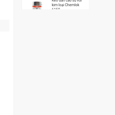
Keo dán cao su với
kim loại Chemlok
6150
đ
0