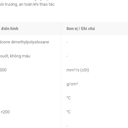
i trường, an toàn khi thao tác.
ị điển hình
Đơn vị / Ghi chú
licone dimethylpolysiloxane
-
 suốt, không màu
-
,000
mm²/s (cSt)
g/cm³
°C
 +200
°C
-