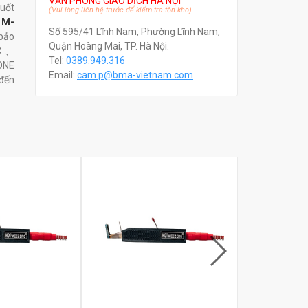
VĂN PHÒNG GIAO DỊCH HÀ NỘI
tuốt
(Vui lòng liên hệ trước để kiểm tra tồn kho)
 M-
Số 595/41 Lĩnh Nam, Phường Lĩnh Nam,
 bảo
Quận Hoàng Mai, TP. Hà Nội.
VC、
Tel:
0389.949.316
ONE
Email:
c
am.p@bma-vietnam.com
đến