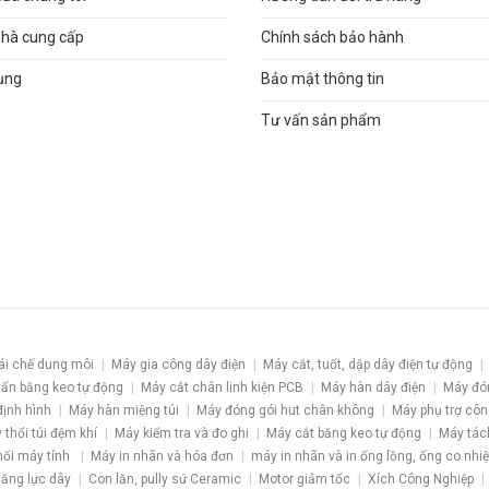
nhà cung cấp
Chính sách bảo hành
ụng
Bảo mật thông tin
Tư vấn sản phẩm
ái chế dung môi
Máy gia công dây điện
Máy cắt, tuốt, dập dây điện tự động
ấn băng keo tự động
Máy cắt chân linh kiện PCB
Máy hàn dây điện
Máy đó
định hình
Máy hàn miệng túi
Máy đóng gói hut chân không
Máy phụ trợ côn
 thổi túi đệm khí
Máy kiểm tra và đo ghi
Máy cắt băng keo tự động
Máy tác
nối máy tính
Máy in nhãn và hóa đơn
máy in nhãn và in ống lồng, ống co nhiệ
 căng lực dây
Con lăn, pully sứ Ceramic
Motor giảm tốc
Xích Công Nghiệp