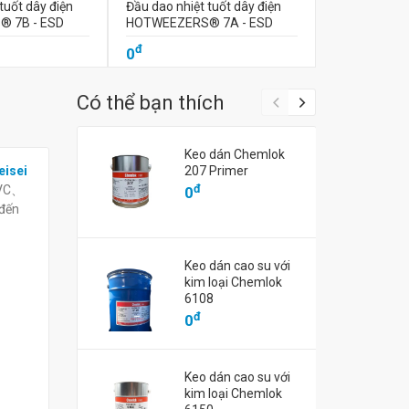
tuốt dây điện
Đầu dao nhiệt tuốt dây điện
Đầu dao nhiệt
 7B - ESD
HOTWEEZERS® 7A - ESD
HOTWEEZER
đ
đ
0
0
Có thể bạn thích
Keo dán Chemlok
isei
207 Primer
đ
 PVC、
0
đến
Keo dán cao su với
kim loại Chemlok
6108
đ
0
Keo dán cao su với
kim loại Chemlok