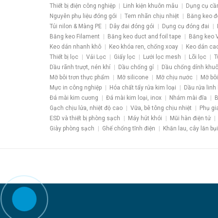
Thiết bị điện công nghiệp
Linh kiện khuôn mẫu
Dụng cụ cầ
Nguyên phụ liệu đóng gói
Tem nhãn chịu nhiệt
Băng keo đ
Túi nilon & Màng PE
Dây đai đóng gói
Dụng cụ đóng đai
Băng keo Filament
Băng keo duct and foil tape
Băng keo V
Keo dán nhanh khô
Keo khóa ren, chống xoay
Keo dán ca
Thiết bị lọc
Vải Lọc
Giấy lọc
Lưới lọc mesh
Lõi lọc
T
Dầu rãnh trượt, nén khí
Dầu chống gỉ
Dầu chống dính khu
Mỡ bôi trơn thực phẩm
Mỡ silicone
Mỡ chịu nước
Mỡ bôi
Mực in công nghiệp
Hóa chất tẩy rửa kim loại
Dầu rửa linh 
Đá mài kim cương
Đá mài kim loại, inox
Nhám mài đĩa
B
Gạch chịu lửa, nhiệt độ cao
Vữa, bê tông chịu nhiệt
Phụ gi
ESD và thiết bị phòng sạch
Máy hút khói
Mũi hàn điện tử
Giày phòng sạch
Ghế chống tĩnh điện
Khăn lau, cây lăn bụi