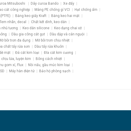
uroa Mitsuboshi
Dây curoa Bando
Xe đẩy
ao cắt công nghiệp
Màng PE chống gỉ VCI
Hạt chống ẩm
 (PTFE)
Băng keo giấy Kraft
Băng keo hai mặt
Tem nhãn, decal
Chất kết dính, keo dán
 nhũ tương
Keo dán silicone
Keo dạng chai xịt
hông
Dầu gia công cắt gọt
Dầu dập và cán nguội
Mỡ bôi trơn đa dụng
Mỡ bôi trơn chịu nhiệt
a chất tẩy rửa sơn
Dầu tẩy rửa khuôn
 bề mặt
Đá cắt kim loại
Đĩa cắt kim cương
u chịu lửa, luyện kim
Bông cách nhiệt
hu gom xỉ, Flux
Nồi nấu, gầu múc kim loại
ESD
Máy hàn điện tử
Bảo hộ phòng sạch