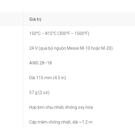
Giá trị
150°C – 815°C (300°F – 1500°F)
24 V (qua bộ nguồn Meisei M-10 hoặc M-20)
AWG 28–18
Dài 115 mm (4.5 in)
57 g (2 oz)
Hợp kim chịu nhiệt, không oxy hóa
Cáp mềm chống nhiệt, dài ~1.2 m