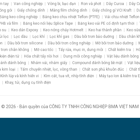
m tay
Van công nghiệp
Vòng bi, bạc đạn
Ron và phớt
Dây Curoa
Dây C
óng gói
Giấy chống dính
Màng film chống dính
Giấy chống gỉ VCI Kraft
D
Băng keo công nghiệp
Băng keo chịu nhiệt Teflon (PTFE)
Vải chịu nhiệt Teflon
HB và film
Băng keo nối liệu Splice Tape
Băng keo vải PE cố định tạm thời
o su
Keo dán Expoxy
Keo nóng chảy Hotmelt
Keo hai thành phần
Keo sữa
úi lọc
Lọc dầu
Lọc khí
Lọc khí gas
Dầu bôi trơn bảo dưỡng
Dầu chân k
ôn
Dầu bôi trơn silicone
Dầu bôi trơn công nghiệp
Mỡ bôi trơn bảo dưỡng
 trơn chân không
Mỡ cao tốc
Tẩy rửa, mực in, dung môi
Chất kiểm tra
Hó
kiện điện tử
Hóa chất tẩy nồi hơi
Dung môi công nghiệp
Vật liệu đánh bóng
ánh đánh bóng
Nhám vải, nhám giấy
Compound đánh bóng bề mặt
Vật liệ
a kim loại
Tấm chuyển nhiệt, lọc, vòng than
Chất sơn phủ khuôn đúc
Chất t
Kính lúp và kính hiển vi
Kìm cắt, tua vít, nhíp tĩnh điện
Máy tạo Ion & kiểm tra 
Khay, túi, dụng cụ tĩnh điện
© 2026 - Bản quyền của CÔNG TY TNHH CÔNG NGHIỆP BMA VIỆT NAM