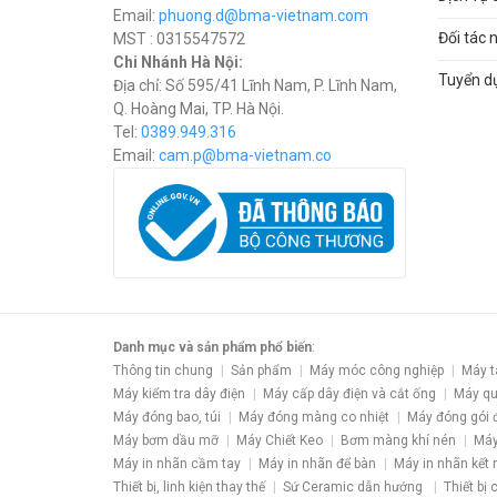
Email:
phuong.d@bma-vietnam.com
Đối tác 
MST : 0315547572
Chi Nhánh Hà Nội:
Tuyển d
Địa chỉ: Số 595/41 Lĩnh Nam, P. Lĩnh Nam,
Q. Hoàng Mai, TP. Hà Nội.
Tel:
0389.949.316
Email:
c
am.p@bma-vietnam.co
Danh mục và sản phẩm phổ biến
:
Thông tin chung
Sản phẩm
Máy móc công nghiệp
Máy t
Máy kiểm tra dây điện
Máy cấp dây điện và cắt ống
Máy qu
Máy đóng bao, túi
Máy đóng màng co nhiệt
Máy đóng gói 
Máy bơm dầu mỡ
Máy Chiết Keo
Bơm màng khí nén
Máy
Máy in nhãn cầm tay
Máy in nhãn để bàn
Máy in nhãn kết 
Thiết bị, linh kiện thay thế
Sứ Ceramic dẫn hướng
Thiết bị