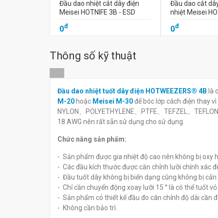
Đầu dao nhiệt cắt dây điện
Đầu dao cắt dâ
Meisei HOTNIFE 3B - ESD
nhiệt Meisei H
đ
đ
0
0
Thông số kỹ thuật
Đầu dao nhiệt tuốt dây điện HOTWEEZERS® 4B
là 
M-20
hoặc
Meisei M-30
để bóc lớp cách điện thay v
NYLON、POLYETHYLENE、PTFE、TEFZEL、TEFLONT、SILIC
18 AWG nên rất sẵn sử dụng cho sử dụng.
Chức năng sản phẩm:
- Sản phẩm được gia nhiệt độ cao nên không bị oxy hó
- Các đầu kích thước được căn chỉnh lưỡi chính xác để 
- Đầu tuốt dây không bị biến dạng cũng không bị cấn
- Chỉ cần chuyển động xoay lưỡi 15 ° là có thể tuốt vỏ 
- Sản phẩm có thiết kế đầu đo cân chỉnh độ dài cần đ
- Không cần bảo trì.