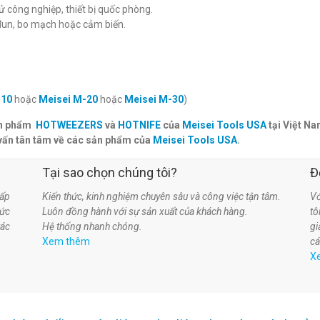
ử công nghiệp, thiết bị quốc phòng.
-đun, bo mạch hoặc cảm biến.
-10
hoặc
Meisei M-20
hoặc
Meisei M-30
)
sản phẩm
HOTWEEZERS
và
HOTNIFE
của
Meisei Tools USA
tại Việt N
vấn tân tâm về các sản phẩm của
Meisei Tools USA
.
Tại sao chọn chúng tôi?
Đ
ấp
Kiến thức, kinh nghiệm chuyên sâu và công việc tận tâm.
Vớ
hức
Luôn đồng hành với sự sản xuất của khách hàng.
t
tác
Hệ thống nhanh chóng.
gi
Xem thêm
cá
X