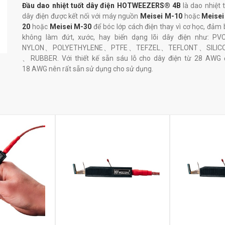
Đầu dao nhiệt tuốt dây điện HOTWEEZERS® 4B
là dao nhiệt 
dây điện được kết nối với máy nguồn
Meisei M-10
hoặc
Meisei
20
hoặc
Meisei M-30
để bóc lớp cách điện thay vì cơ học, đảm
không làm đứt, xước, hay biến dạng lõi dây điện như: P
NYLON、POLYETHYLENE、PTFE、TEFZEL、TEFLONT、SILIC
、RUBBER. Với thiết kế sẵn sáu lỗ cho dây điện từ 28 AWG 
18 AWG nên rất sẵn sử dụng cho sử dụng.