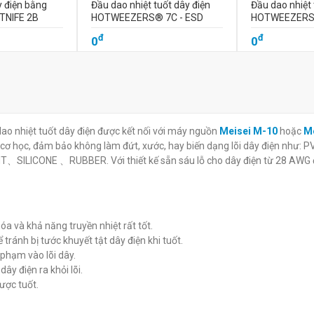
y điện bằng
Đầu dao nhiệt tuốt dây điện
Đầu dao nhiệt 
OTNIFE 2B
HOTWEEZERS® 7C - ESD
HOTWEEZERS®
đ
đ
0
0
dao nhiệt tuốt dây điện được kết nối với máy nguồn
Meisei M-10
hoặc
Me
ì cơ học, đảm bảo không làm đứt, xước, hay biến dạng lõi dây điện như:
ONE 、RUBBER. Với thiết kế sẵn sáu lỗ cho dây điện từ 28 AWG 
a và khả năng truyền nhiệt rất tốt.
tránh bị tước khuyết tật dây điện khi tuốt.
 phạm vào lõi dây.
dây điện ra khỏi lõi.
ược tuốt.