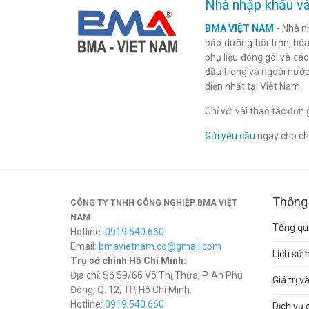
Nhà nhập khẩu và
BMA VIỆT NAM
- Nhà n
bảo dưỡng bôi trơn, hóa 
phụ liệu đóng gói và cá
đầu trong và ngoài nước
diện nhất tại Viêt Nam.
Chỉ với vài thao tác đơ
Gửi yêu cầu
ngay cho chú
Thông 
CÔNG TY TNHH CÔNG NGHIỆP BMA VIỆT
NAM
Tổng qua
Hotline:
0919.540.660
Email:
bmavietnam.co@gmail.com
Lịch sử 
Trụ sở chính Hồ Chí Minh:
Địa chỉ: Số 59/66 Võ Thị Thừa, P. An Phú
Giá trị 
Đông, Q. 12, TP. Hồ Chí Minh.
Hotline:
0919.540.660
Dịch vụ 