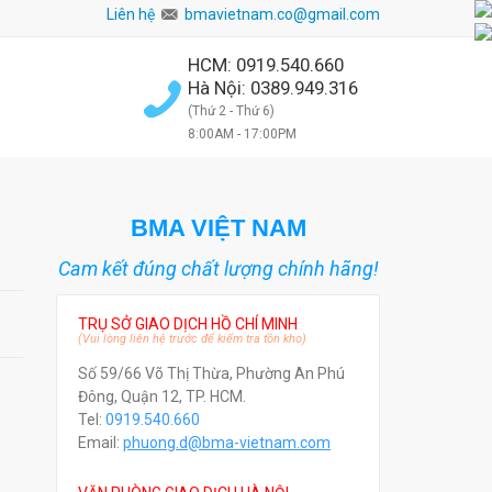
Liên hệ
bmavietnam.co@gmail.com
HCM: 0919.540.660
Hà Nội: 0389.949.316
(Thứ 2 - Thứ 6)
8:00AM - 17:00PM
BMA VIỆT NAM
Cam kết đúng chất lượng chính hãng!
TRỤ SỞ GIAO DỊCH HỒ CHÍ MINH
(Vui lòng liên hệ trước để kiểm tra tồn kho)
Số 59/66 Võ Thị Thừa, Phường An Phú
Đông, Quận 12, TP. HCM.
Tel:
0919.540.660
Email:
phuong.d@bma-vietnam.com