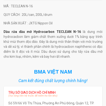
MÃ
: TECLEAN N-16
QUY CÁCH
: 20L/can, 200L/drum
NHÀ SẢN XUẤT
: JXTG Nippon Oil
Dầu rửa dầu mỡ Hydrocarbon TECLEAN N-16
là dung môi
hydrocacbon làm giảm chất thơm xuống dưới 1% bằng quy trình
khử mùi thơm độc đáo. Đây là dung môi thân thiện với môi trường
và dễ xử lý, vì thành phần chính là hydrocacbon naphthenic có đặc
điểm là ít độc và ít mùi. Dầu được sử dụng cho tẩy rửa dầu mỡ
cho kim loại, nhôm, kẽm và bay hơi rất nhanh.
BMA VIỆT NAM
Cam kết đúng chất lượng chính hãng!
TRỤ SỞ GIAO DỊCH HỒ CHÍ MINH
(Vui lòng liên hệ trước để kiểm tra tồn kho)
Số 59/66 Võ Thị Thừa, Phường An Phú Đông, Quận 12, TP.