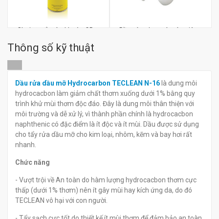
Chai xịt tẩy rửa khuôn GD-
Dầu rửa cho máy rửa siêu
04
âm Kakura KC100
Thông số kỹ thuật
đ
đ
0
0
Dầu rửa dầu mỡ Hydrocarbon TECLEAN N-16
là dung môi
hydrocacbon làm giảm chất thơm xuống dưới 1% bằng quy
trình khử mùi thơm độc đáo. Đây là dung môi thân thiện với
môi trường và dễ xử lý, vì thành phần chính là hydrocacbon
naphthenic có đặc điểm là ít độc và ít mùi. Dầu được sử dụng
cho tẩy rửa dầu mỡ cho kim loại, nhôm, kẽm và bay hơi rất
nhanh.
Chức năng
- Vượt trội về An toàn do hàm lượng hydrocacbon thơm cực
thấp (dưới 1% thơm) nên ít gây mùi hay kích ứng da, do đó
TECLEAN vô hại với con người.
- Tẩy sạch cực tốt do thiết kế ít mùi thơm để đảm bảo an toàn