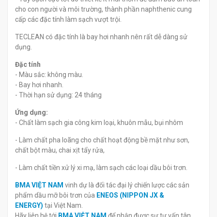
cho con người và môi trường, thành phần naphthenic cung
cấp các đặc tính làm sạch vượt trội.
TECLEAN có đặc tính là bay hơi nhanh nên rất dễ dàng sử
dụng.
Đặc tính
- Màu sắc: không màu.
- Bay hơi nhanh.
- Thời hạn sử dụng: 24 tháng
Ứng dụng:
- Chất làm sạch gia công kim loại, khuôn mẫu, bụi nhôm
- Làm chất pha loãng cho chất hoạt động bề mặt như sơn,
chất bột màu, chai xịt tẩy rửa,
- Làm chất tiền xử lý xi mạ, làm sạch các loại dầu bôi trơn.
BMA VIỆT NAM
vinh dự là đối tác đại lý chiến lược các sản
phẩm dầu mỡ bôi trơn của
ENEOS (NIPPON JX &
ENERGY)
tại Việt Nam.
Hãy liên hệ tới
BMA VIỆT NAM
để nhận được sự tư vấn tân