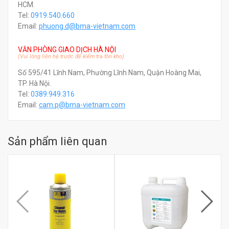
HCM.
Tel:
0919.540.660
Email:
phuong.d@bma-vietnam.com
VĂN PHÒNG GIAO DỊCH HÀ NỘI
(Vui lòng liên hệ trước để kiểm tra tồn kho)
Số 595/41 Lĩnh Nam, Phường Lĩnh Nam, Quận Hoàng Mai,
TP. Hà Nội.
Tel:
0389.949.316
Email:
c
am.p@bma-vietnam.com
Sản phẩm liên quan