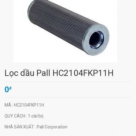
Lọc dầu Pall HC2104FKP11H
0
đ
MÃ
: HC2104FKP11H
QUY CÁCH
: 1 cái/bộ
NHÀ SẢN XUẤT
: Pall Corporation