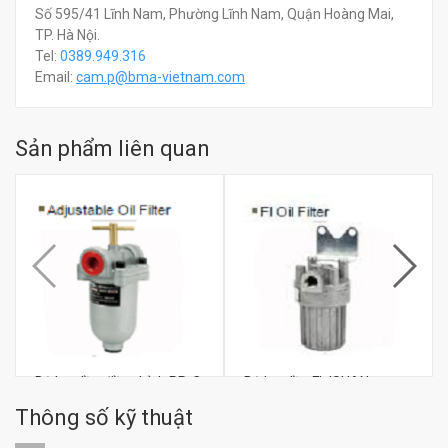
Số 595/41 Lĩnh Nam, Phường Lĩnh Nam, Quận Hoàng Mai,
TP. Hà Nội.
Tel:
0389.949.316
Email:
c
am.p@bma-vietnam.com
Sản phẩm liên quan
Bộ lọc dầu điều chỉnh PR-C
Bộ lọc dầu FL ISHAN
ISHAN
Thông số kỹ thuật