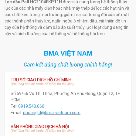
Lọc dầu Pall HC2104FKP11H
được sử dụng trong hệ thống thủy
lực của các nhà máy điện hoặc nhà máy thép để lọc các hạt rắn và
các chất keo trong môi trường, giảm ma sát tương đối của bề mặt
các thành phần thủy lực, ngăn ngừa ô nhiễm dầu, cải thiện độ tin
cậy của hệ thống và đảm bảo áp suất thủy lực Hoạt động đáng tin
cậy và bình thường của hệ thống và hệ thống bôi trơn.
BMA VIỆT NAM
Cam kết đúng chất lượng chính hãng!
TRỤ SỞ GIAO DỊCH HỒ CHÍ MINH
(Vui lòng liên hệ trước để kiểm tra tồn kho)
Số 59/66 Võ Thị Thừa, Phường An Phú Đông, Quận 12, TP.
HCM.
Tel:
0919.540.660
Email:
phuong.d@bma-vietnam.com
VĂN PHÒNG GIAO DỊCH HÀ NỘI
(Vui lòng liên hệ trước để kiểm tra tồn kho)