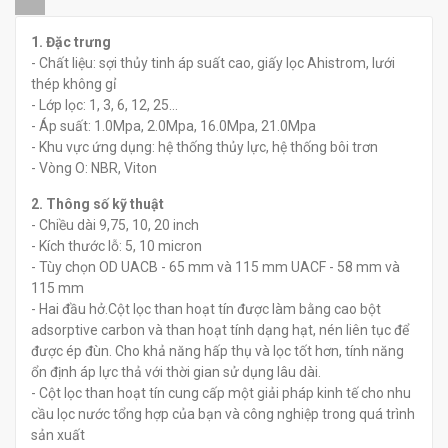
đ
đ
0
0
1. Đặc trưng
- Chất liệu: sợi thủy tinh áp suất cao, giấy lọc Ahistrom, lưới
thép không gỉ
- Lớp lọc: 1, 3, 6, 12, 25...
- Áp suất: 1.0Mpa, 2.0Mpa, 16.0Mpa, 21.0Mpa
- Khu vực ứng dụng: hệ thống thủy lực, hệ thống bôi trơn
- Vòng O: NBR, Viton
2. Thông số kỹ thuật
- Chiều dài 9,75, 10, 20 inch
- Kích thước lỗ: 5, 10 micron
- Tùy chọn OD UACB - 65 mm và 115 mm UACF - 58 mm và
115 mm
- Hai đầu hở.Cột lọc than hoạt tín được làm bằng cao bột
adsorptive carbon và than hoạt tính dạng hạt, nén liên tục để
được ép đùn. Cho khả năng hấp thụ và lọc tốt hơn, tính năng
ổn định áp lực thả với thời gian sử dụng lâu dài.
- Cột lọc than hoạt tín cung cấp một giải pháp kinh tế cho nhu
cầu lọc nước tổng hợp của bạn và công nghiệp trong quá trình
sản xuất