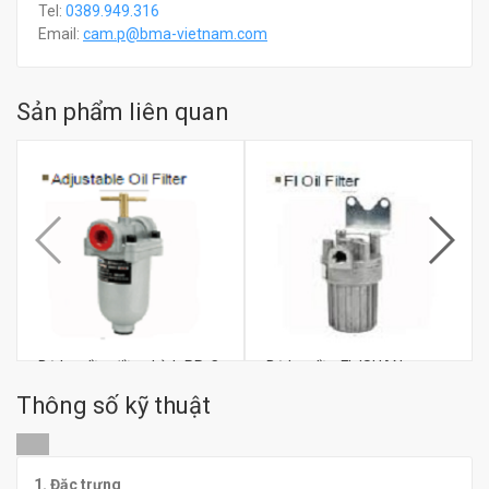
Tel:
0389.949.316
Email:
c
am.p@bma-vietnam.com
Sản phẩm liên quan
Bộ lọc dầu điều chỉnh PR-C
Bộ lọc dầu FL ISHAN
ISHAN
Thông số kỹ thuật
đ
đ
0
0
1. Đặc trưng