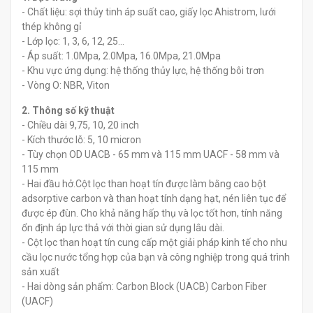
- Chất liệu: sợi thủy tinh áp suất cao, giấy lọc Ahistrom, lưới
thép không gỉ
- Lớp lọc: 1, 3, 6, 12, 25...
- Áp suất: 1.0Mpa, 2.0Mpa, 16.0Mpa, 21.0Mpa
- Khu vực ứng dụng: hệ thống thủy lực, hệ thống bôi trơn
- Vòng O: NBR, Viton
2. Thông số kỹ thuật
- Chiều dài 9,75, 10, 20 inch
- Kích thước lỗ: 5, 10 micron
- Tùy chọn OD UACB - 65 mm và 115 mm UACF - 58 mm và
115 mm
- Hai đầu hở.Cột lọc than hoạt tín được làm bằng cao bột
adsorptive carbon và than hoạt tính dạng hạt, nén liên tục để
được ép đùn. Cho khả năng hấp thụ và lọc tốt hơn, tính năng
ổn định áp lực thả với thời gian sử dụng lâu dài.
- Cột lọc than hoạt tín cung cấp một giải pháp kinh tế cho nhu
cầu lọc nước tổng hợp của bạn và công nghiệp trong quá trình
sản xuất
- Hai dòng sản phẩm: Carbon Block (UACB) Carbon Fiber
(UACF)