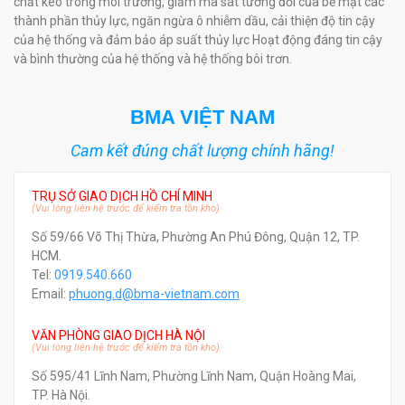
chất keo trong môi trường, giảm ma sát tương đối của bề mặt các
thành phần thủy lực, ngăn ngừa ô nhiễm dầu, cải thiện độ tin cậy
của hệ thống và đảm bảo áp suất thủy lực Hoạt động đáng tin cậy
và bình thường của hệ thống và hệ thống bôi trơn.
BMA VIỆT NAM
Cam kết đúng chất lượng chính hãng!
TRỤ SỞ GIAO DỊCH HỒ CHÍ MINH
(Vui lòng liên hệ trước để kiểm tra tồn kho)
Số 59/66 Võ Thị Thừa, Phường An Phú Đông, Quận 12, TP.
HCM.
Tel:
0919.540.660
Email:
phuong.d@bma-vietnam.com
VĂN PHÒNG GIAO DỊCH HÀ NỘI
(Vui lòng liên hệ trước để kiểm tra tồn kho)
Số 595/41 Lĩnh Nam, Phường Lĩnh Nam, Quận Hoàng Mai,
TP. Hà Nội.