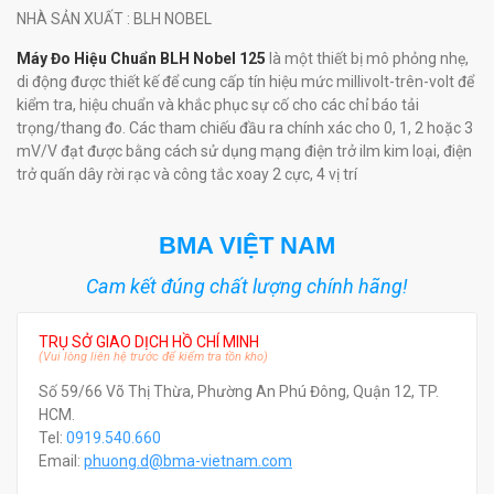
NHÀ SẢN XUẤT
: BLH NOBEL
Máy Đo Hiệu Chuẩn BLH Nobel 125
là một thiết bị mô phỏng nhẹ,
di động được thiết kế để cung cấp tín hiệu mức millivolt-trên-volt để
kiểm tra, hiệu chuẩn và khắc phục sự cố cho các chỉ báo tải
trọng/thang đo. Các tham chiếu đầu ra chính xác cho 0, 1, 2 hoặc 3
mV/V đạt được bằng cách sử dụng mạng điện trở ilm kim loại, điện
trở quấn dây rời rạc và công tắc xoay 2 cực, 4 vị trí
BMA VIỆT NAM
Cam kết đúng chất lượng chính hãng!
TRỤ SỞ GIAO DỊCH HỒ CHÍ MINH
(Vui lòng liên hệ trước để kiểm tra tồn kho)
Số 59/66 Võ Thị Thừa, Phường An Phú Đông, Quận 12, TP.
HCM.
Tel:
0919.540.660
Email:
phuong.d@bma-vietnam.com