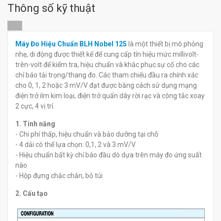
Thông số kỹ thuật
1000LB
đ
đ
0
0
Máy Đo Hiệu Chuẩn BLH Nobel 125
là một thiết bị mô phỏng
nhẹ, di động được thiết kế để cung cấp tín hiệu mức millivolt-
trên-volt để kiểm tra, hiệu chuẩn và khắc phục sự cố cho các
chỉ báo tải trọng/thang đo. Các tham chiếu đầu ra chính xác
cho 0, 1, 2 hoặc 3 mV/V đạt được bằng cách sử dụng mạng
điện trở ilm kim loại, điện trở quấn dây rời rạc và công tắc xoay
2 cực, 4 vị trí.
1. Tính năng
- Chi phí thấp, hiệu chuẩn và bảo dưỡng tại chỗ
- 4 dải có thể lựa chọn: 0,1, 2 và 3 mV/V
- Hiệu chuẩn bất kỳ chỉ báo đầu dò dựa trên máy đo ứng suất
nào
- Hộp đựng chắc chắn, bỏ túi
2. Cấu tạo