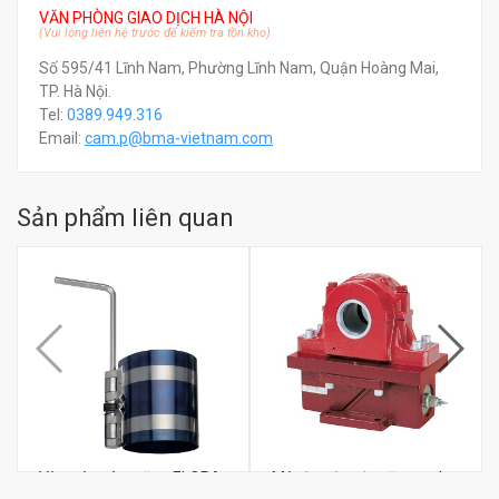
VĂN PHÒNG GIAO DỊCH HÀ NỘI
(Vui lòng liên hệ trước để kiểm tra tồn kho)
Số 595/41 Lĩnh Nam, Phường Lĩnh Nam, Quận Hoàng Mai,
TP. Hà Nội.
Tel:
0389.949.316
Email:
c
am.p@bma-vietnam.com
Sản phẩm liên quan
Vòng ép xéc măng ELORA
Mô-đun đo sức căng web
232-3
VPG BLH NOBEL HTZ-3