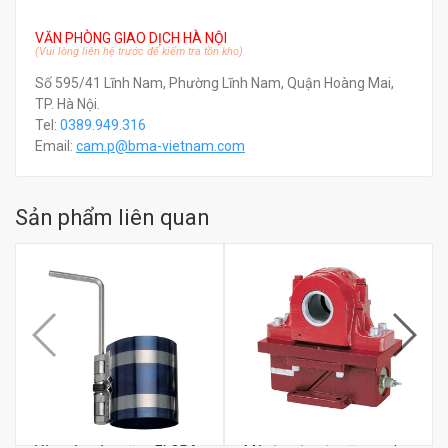
VĂN PHÒNG GIAO DỊCH HÀ NỘI
(Vui lòng liên hệ trước để kiểm tra tồn kho)
Số 595/41 Lĩnh Nam, Phường Lĩnh Nam, Quận Hoàng Mai,
TP. Hà Nội.
Tel:
0389.949.316
Email:
c
am.p@bma-vietnam.com
Sản phẩm liên quan