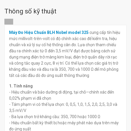
Vòng ép xéc măng ELORA
Mô-đun đo sức căng web
232-3
VPG BLH NOBEL HTZ-3
Thông số kỹ thuật
1000LB
đ
đ
0
0
Máy Đo Hiệu Chuẩn BLH Nobel model 325
cung cấp tín hiệu
mức millivolt-trên-volt có độ chính xác cao để kiểm tra, hiệu
chuẩn và xử lý sự cố hệ thống cân đo. Lựa chọn tham chiếu
đầu ra chính xác từ 0 đến 3,5 mV/V đạt được bằng cách sử
dụng mạng điện trở màng kim loại, điện trở quấn dây rời rạc
và công tắc quay 2 cực, 8 vị trí. Có thể lựa chọn các giá trị trở
kháng đầu vào và đầu ra là 350, 700 và 1000 Ω để mô phỏng
tất cả các đầu dò đo ứng suất thông thường
1. Tính năng
- Hiệu chuẩn và bảo dưỡng di động, tại chỗ—chính xác đến
0,02% phạm vi đã chọn
- Tám phạm vi có thể lựa chọn: 0, 0,5, 1,0, 1,5, 2,0, 2,5, 3,0 và
3,5 mV/V
- Ba lựa chọn trở kháng cầu: 350, 700 hoặc 1000 Ω
- Hiệu chuẩn bất kỳ thiết bị hoặc máy phát nào dựa trên máy
đo ứng suất