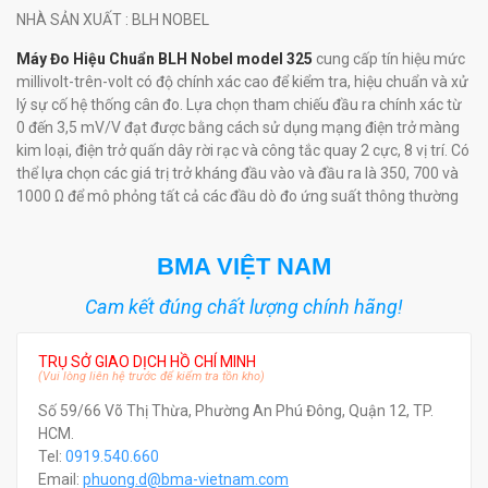
NHÀ SẢN XUẤT
: BLH NOBEL
Máy Đo Hiệu Chuẩn BLH Nobel model 325
cung cấp tín hiệu mức
millivolt-trên-volt có độ chính xác cao để kiểm tra, hiệu chuẩn và xử
lý sự cố hệ thống cân đo. Lựa chọn tham chiếu đầu ra chính xác từ
0 đến 3,5 mV/V đạt được bằng cách sử dụng mạng điện trở màng
kim loại, điện trở quấn dây rời rạc và công tắc quay 2 cực, 8 vị trí. Có
thể lựa chọn các giá trị trở kháng đầu vào và đầu ra là 350, 700 và
1000 Ω để mô phỏng tất cả các đầu dò đo ứng suất thông thường
BMA VIỆT NAM
Cam kết đúng chất lượng chính hãng!
TRỤ SỞ GIAO DỊCH HỒ CHÍ MINH
(Vui lòng liên hệ trước để kiểm tra tồn kho)
Số 59/66 Võ Thị Thừa, Phường An Phú Đông, Quận 12, TP.
HCM.
Tel:
0919.540.660
Email:
phuong.d@bma-vietnam.com