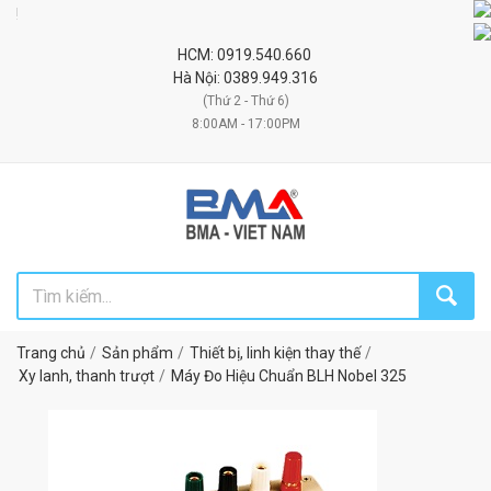
Đối t
HCM: 0919.540.660
Hà Nội: 0389.949.316
(Thứ 2 - Thứ 6)
8:00AM - 17:00PM
Trang chủ
Sản phẩm
Thiết bị, linh kiện thay thế
Xy lanh, thanh trượt
Máy Đo Hiệu Chuẩn BLH Nobel 325