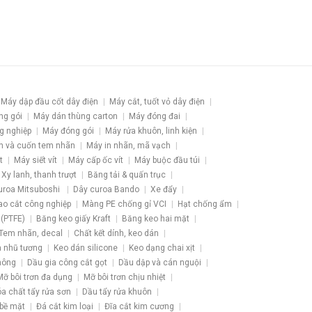
Máy dập đầu cốt dây điện
Máy cắt, tuốt vỏ dây điện
ng gói
Máy dán thùng carton
Máy đóng đai
g nghiệp
Máy đóng gói
Máy rửa khuôn, linh kiện
h và cuốn tem nhãn
Máy in nhãn, mã vạch
t
Máy siết vít
Máy cấp ốc vít
Máy buộc đầu túi
Xy lanh, thanh trượt
Băng tải & quấn trục
uroa Mitsuboshi
Dây curoa Bando
Xe đẩy
ao cắt công nghiệp
Màng PE chống gỉ VCI
Hạt chống ẩm
 (PTFE)
Băng keo giấy Kraft
Băng keo hai mặt
Tem nhãn, decal
Chất kết dính, keo dán
 nhũ tương
Keo dán silicone
Keo dạng chai xịt
hông
Dầu gia công cắt gọt
Dầu dập và cán nguội
Mỡ bôi trơn đa dụng
Mỡ bôi trơn chịu nhiệt
a chất tẩy rửa sơn
Dầu tẩy rửa khuôn
 bề mặt
Đá cắt kim loại
Đĩa cắt kim cương