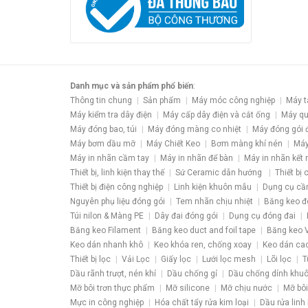
Danh mục và sản phẩm phổ biến
:
Thông tin chung
Sản phẩm
Máy móc công nghiệp
Máy t
Máy kiểm tra dây điện
Máy cấp dây điện và cắt ống
Máy qu
Máy đóng bao, túi
Máy đóng màng co nhiệt
Máy đóng gói 
Máy bơm dầu mỡ
Máy Chiết Keo
Bơm màng khí nén
Máy
Máy in nhãn cầm tay
Máy in nhãn để bàn
Máy in nhãn kết 
Thiết bị, linh kiện thay thế
Sứ Ceramic dẫn hướng
Thiết bị
Thiết bị điện công nghiệp
Linh kiện khuôn mẫu
Dụng cụ cầ
Nguyên phụ liệu đóng gói
Tem nhãn chịu nhiệt
Băng keo đ
Túi nilon & Màng PE
Dây đai đóng gói
Dụng cụ đóng đai
Băng keo Filament
Băng keo duct and foil tape
Băng keo V
Keo dán nhanh khô
Keo khóa ren, chống xoay
Keo dán ca
Thiết bị lọc
Vải Lọc
Giấy lọc
Lưới lọc mesh
Lõi lọc
T
Dầu rãnh trượt, nén khí
Dầu chống gỉ
Dầu chống dính khu
Mỡ bôi trơn thực phẩm
Mỡ silicone
Mỡ chịu nước
Mỡ bôi
Mực in công nghiệp
Hóa chất tẩy rửa kim loại
Dầu rửa linh 