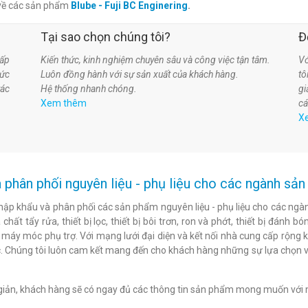
 về các sản phẩm
Blube - Fuji BC Enginering
.
Tại sao chọn chúng tôi?
Đ
ấp
Kiến thức, kinh nghiệm chuyên sâu và công việc tận tâm.
Vớ
hức
Luôn đồng hành với sự sản xuất của khách hàng.
t
tác
Hệ thống nhanh chóng.
gi
Xem thêm
cá
X
 phân phối nguyên liệu - phụ liệu cho các ngành s
hập khẩu và phân phối các sản phẩm nguyên liệu - phụ liệu cho các ngàn
chất tẩy rửa, thiết bị lọc, thiết bị bôi trơn, ron và phớt, thiết bị đán
c máy móc phụ trợ. Với mạng lưới đại diện và kết nối nhà cung cấp rộng 
. Chúng tôi luôn cam kết mang đến cho khách hàng những sự lựa chọn v
n giản, khách hàng sẽ có ngay đủ các thông tin sản phẩm mong muốn với 