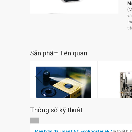
M
(M
và
th
ti
Sản phẩm liên quan
Thông số kỹ thuật
Đầu kẹp phun dầu bôi trơn
Máy bơm dầu E
Máy bơm dầu máy CNC EcoBooster EB7
là thiết bị