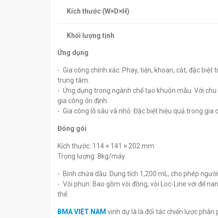
Kích thước (W×D×H)
Khối lượng tịnh
Ứng dụng
- Gia công chính xác: Phay, tiện, khoan, cắt, đặc b
trung tâm.
- Ứng dụng trong ngành chế tạo khuôn mẫu: Với chu k
gia công ổn định.
- Gia công lỗ sâu và nhỏ: Đặc biệt hiệu quả trong gia
Đóng gói
Kích thước: 114 × 141 × 202 mm
Trọng lượng: 8kg/máy
- Bình chứa dầu: Dung tích 1,200 mL, cho phép người
- Vòi phun: Bao gồm vòi đồng, vòi Loc-Line với đế na
thể.
BMA VIỆT NAM
vinh dự là là đối tác chiến lược phâ