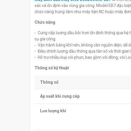
FUJI BC EB-TOOL
EB7AEP
xác và ổn định vào vùng gia công. Model EB7 đặc bi
đ
đ
0
0
chức năng trung tâm như máy tiện NC hoặc máy đơn 
Chức năng
- Cung cấp lượng dầu bôi trơn ổn định thông qua hệ t
cụ gia công.
- Vận hành bằng khí nén, không cần nguồn điện, dễ dà
- Điều chỉnh lượng dầu thông qua tần số và thời gian
- Hỗ trợ nhiều loại vòi phun, bao gồm vòi đồng, vòi 
Thông số kỹ thuật
Thông số
Áp suất khí cung cấp
Lưu lượng khí