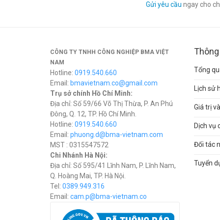
Gửi yêu cầu
ngay cho chú
Thông 
CÔNG TY TNHH CÔNG NGHIỆP BMA VIỆT
NAM
Tổng qua
Hotline:
0919.540.660
Email:
bmavietnam.co@gmail.com
Lịch sử 
Trụ sở chính Hồ Chí Minh:
Địa chỉ: Số 59/66 Võ Thị Thừa, P. An Phú
Giá trị 
Đông, Q. 12, TP. Hồ Chí Minh.
Hotline:
0919.540.660
Dịch vụ 
Email:
phuong.d@bma-vietnam.com
Đối tác 
MST : 0315547572
Chi Nhánh Hà Nội:
Tuyển d
Địa chỉ: Số 595/41 Lĩnh Nam, P. Lĩnh Nam,
Q. Hoàng Mai, TP. Hà Nội.
Tel:
0389.949.316
Email:
c
am.p@bma-vietnam.co