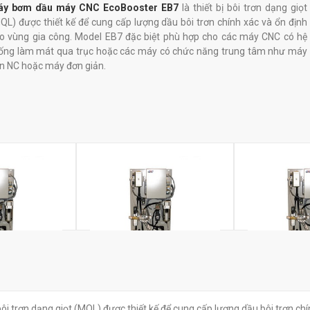
áy bơm dầu máy CNC EcoBooster EB7
là thiết bị bôi trơn dạng giọt
QL) được thiết kế để cung cấp lượng dầu bôi trơn chính xác và ổn định
o vùng gia công. Model EB7 đặc biệt phù hợp cho các máy CNC có hệ
ống làm mát qua trục hoặc các máy có chức năng trung tâm như máy
ện NC hoặc máy đơn giản.
coBooster
Máy bơm dầu EcoBooster
Máy bơm dầu
 bôi trơn dạng giọt (MQL) được thiết kế để cung cấp lượng dầu bôi trơn ch