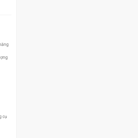
 năng
ượng
g cụ