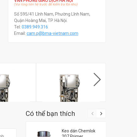
VĂN PHÒNG GIAO DỊCH HÀ NỘI
(Vui lòng liên hệ trước để kiểm tra tồn kho)
Số 595/41 Lĩnh Nam, Phường Lĩnh Nam,
Quận Hoàng Mai, TP. Hà Nội.
Tel:
0389.949.316
Email:
c
am.p@bma-vietnam.com
Có thể bạn thích
Keo dán Chemlok
 máy CNC
Máy bơm dầu máy CNC
Máy bơm dầ
ính
207 Primer