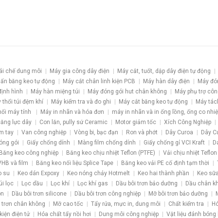
ái chế dung môi
Máy gia công dây điện
Máy cắt, tuốt, dập dây điện tự động
ấn băng keo tự động
Máy cắt chân linh kiện PCB
Máy hàn dây điện
Máy đó
định hình
Máy hàn miệng túi
Máy đóng gói hut chân không
Máy phụ trợ côn
 thổi túi đệm khí
Máy kiểm tra và đo ghi
Máy cắt băng keo tự động
Máy tác
nối máy tính
Máy in nhãn và hóa đơn
máy in nhãn và in ống lồng, ống co nhiệ
 căng lực dây
Con lăn, pully sứ Ceramic
Motor giảm tốc
Xích Công Nghiệp
m tay
Van công nghiệp
Vòng bi, bạc đạn
Ron và phớt
Dây Curoa
Dây C
óng gói
Giấy chống dính
Màng film chống dính
Giấy chống gỉ VCI Kraft
D
Băng keo công nghiệp
Băng keo chịu nhiệt Teflon (PTFE)
Vải chịu nhiệt Teflon
HB và film
Băng keo nối liệu Splice Tape
Băng keo vải PE cố định tạm thời
o su
Keo dán Expoxy
Keo nóng chảy Hotmelt
Keo hai thành phần
Keo sữa
úi lọc
Lọc dầu
Lọc khí
Lọc khí gas
Dầu bôi trơn bảo dưỡng
Dầu chân k
ôn
Dầu bôi trơn silicone
Dầu bôi trơn công nghiệp
Mỡ bôi trơn bảo dưỡng
 trơn chân không
Mỡ cao tốc
Tẩy rửa, mực in, dung môi
Chất kiểm tra
Hó
kiện điện tử
Hóa chất tẩy nồi hơi
Dung môi công nghiệp
Vật liệu đánh bóng