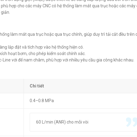
EB7AP
EcoBooster E
ệt phù hợp cho các máy CNC có hệ thống làm mát qua trục hoặc các máy 
đ
đ
0
0
giản.
hống làm mát qua trục hoặc qua trục chính, giúp duy trì tải cắt đều trên
ng lắp đặt và tích hợp vào hệ thống hiện có.
 kích hoạt bơm, cho phép kiểm soát chính xác.
Loc-Line với đế nam châm, phù hợp với nhiều yêu cầu gia công khác nhau.
Chi tiết
0.4–0.8 MPa
60 L/min (ANR) cho mỗi vòi