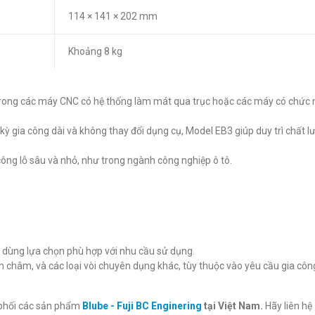
114 × 141 × 202 mm
Khoảng 8 kg
iệt trong các máy CNC có hệ thống làm mát qua trục hoặc các máy có chức
ỳ gia công dài và không thay đổi dụng cụ, Model EB3 giúp duy trì chất l
 công lỗ sâu và nhỏ, như trong ngành công nghiệp ô tô.
 dùng lựa chọn phù hợp với nhu cầu sử dụng.
m châm, và các loại vòi chuyên dụng khác, tùy thuộc vào yêu cầu gia côn
n phối các sản phẩm
Blube - Fuji BC Enginering
tại Việt Nam.
Hãy liên hệ