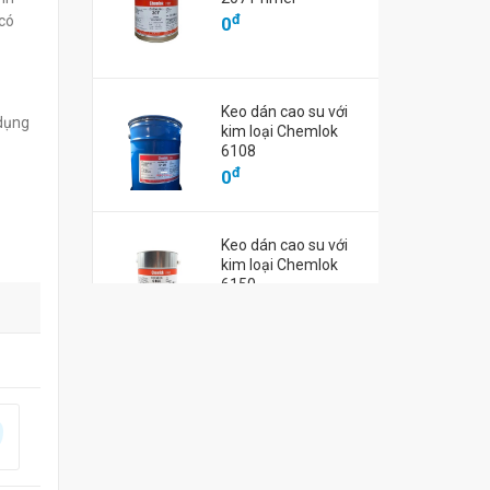
B7VEP
EcoBooster EB7VP
EcoBooster 
đ
có
0
đ
đ
0
0
Keo dán cao su với
 dụng
kim loại Chemlok
6108
đ
0
Keo dán cao su với
kim loại Chemlok
6150
đ
0