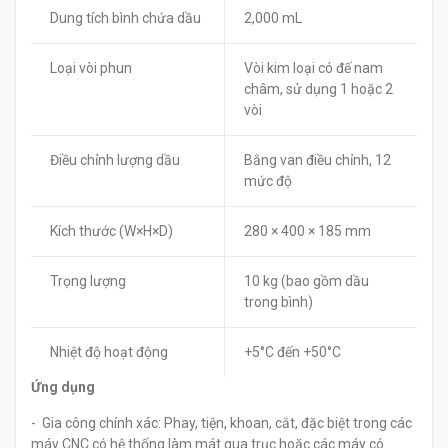
Dung tích bình chứa dầu
2,000 mL
Loại vòi phun
Vòi kim loại có đế nam
châm, sử dụng 1 hoặc 2
vòi
Điều chỉnh lượng dầu
Bằng van điều chỉnh, 12
mức độ
Kích thước (W×H×D)
280 × 400 × 185 mm
Trọng lượng
10 kg (bao gồm dầu
trong bình)
Nhiệt độ hoạt động
+5°C đến +50°C
Ứng dụng
- Gia công chính xác: Phay, tiện, khoan, cắt, đặc biệt trong các
máy CNC có hệ thống làm mát qua trục hoặc các máy có