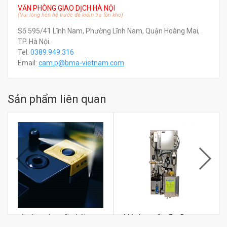
VĂN PHÒNG GIAO DỊCH HÀ NỘI
(Vui lòng liên hệ trước để kiểm tra tồn kho)
Số 595/41 Lĩnh Nam, Phường Lĩnh Nam, Quận Hoàng Mai,
TP. Hà Nội.
Tel:
0389.949.316
Email:
c
am.p@bma-vietnam.com
Sản phẩm liên quan
Đầu kẹp phun dầu bôi trơn
Máy bơm dầu EcoBooster
FUJI BC EB-TOOL
EB7AEP