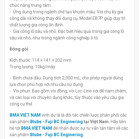
chức năng trung tâm.
- Ứng dụng trong ngành chế tạo khuôn mẫu: Với chu kỳ gia
công dài và không thay đổi dụng cụ, Model EB7P giúp duy trì
chất lượng gia công ổn định.
- Gia công lỗ sâu và nhỏ: Đặc biệt hiệu quả trong gia công lỗ
sâu và nhỏ, như trong ngành công nghiệp ô tô.
Đóng gói
Kích thước: 114 × 141 × 202 mm
Trọng lượng: 10kg/máy
- Bình chứa dầu: Dung tích 2,000 mL, cho phép người dùng
lựa chọn phù hợp với nhu cầu sử dụng.
- Vòi phun: Bao gồm vòi đồng, vòi Loc-Line với đế nam châm,
và các loại vòi chuyên dụng khác, tùy thuộc vào yêu cầu gia
công cụ thể.
BMA VIỆT NAM
vinh dự là là đối tác chiến lược phân phối các
sản phẩm
Blube - Fuji BC Enginering
tại Việt Nam.
Hãy liên
hệ tới
BMA VIỆT NAM
để nhận được sự tư vấn tận tâm về các
sản phẩm
Blube - Fuji BC Enginering
.