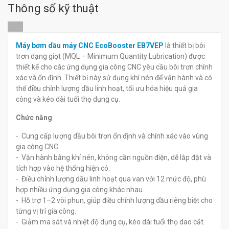
Thông số kỹ thuật
đ
đ
0
0
Máy bơm dầu máy CNC EcoBooster EB7VEP
là thiết bị bôi
trơn dạng giọt (MQL – Minimum Quantity Lubrication) được
thiết kế cho các ứng dụng gia công CNC yêu cầu bôi trơn chính
xác và ổn định. Thiết bị này sử dụng khí nén để vận hành và có
thể điều chỉnh lượng dầu linh hoạt, tối ưu hóa hiệu quả gia
công và kéo dài tuổi thọ dụng cụ.
Chức năng
- Cung cấp lượng dầu bôi trơn ổn định và chính xác vào vùng
gia công CNC.
- Vận hành bằng khí nén, không cần nguồn điện, dễ lắp đặt và
tích hợp vào hệ thống hiện có.
- Điều chỉnh lượng dầu linh hoạt qua van với 12 mức độ, phù
hợp nhiều ứng dụng gia công khác nhau.
- Hỗ trợ 1–2 vòi phun, giúp điều chỉnh lượng dầu riêng biệt cho
từng vị trí gia công.
- Giảm ma sát và nhiệt độ dụng cụ, kéo dài tuổi thọ dao cắt.