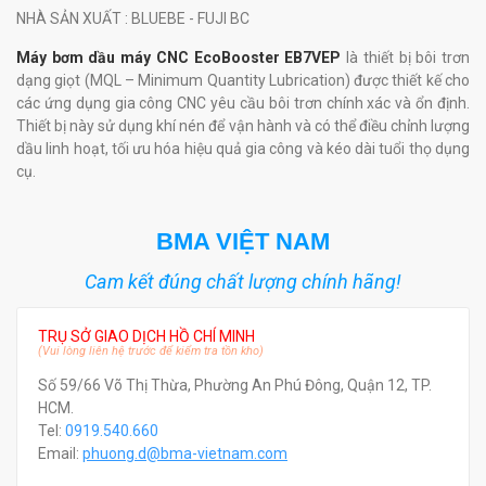
NHÀ SẢN XUẤT
: BLUEBE - FUJI BC
Máy bơm dầu máy CNC EcoBooster EB7VEP
là thiết bị bôi trơn
dạng giọt (MQL – Minimum Quantity Lubrication) được thiết kế cho
các ứng dụng gia công CNC yêu cầu bôi trơn chính xác và ổn định.
Thiết bị này sử dụng khí nén để vận hành và có thể điều chỉnh lượng
dầu linh hoạt, tối ưu hóa hiệu quả gia công và kéo dài tuổi thọ dụng
cụ.
BMA VIỆT NAM
Cam kết đúng chất lượng chính hãng!
TRỤ SỞ GIAO DỊCH HỒ CHÍ MINH
(Vui lòng liên hệ trước để kiểm tra tồn kho)
Số 59/66 Võ Thị Thừa, Phường An Phú Đông, Quận 12, TP.
HCM.
Tel:
0919.540.660
Email:
phuong.d@bma-vietnam.com