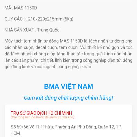
MÃ
: MAS 1150D
QUY CÁCH
: 210x220x215mm (5kg)
NHÀ SẢN XUẤT
: Trung Quốc
Máy tách tem nhãn tự động MAS 1150D là tách nhãn tự động cho
các nhãn cuộn, decal cuộn, tem cuộn. Với thiết kế nhỏ gọn và tốc
độ tách nhanh chóng giúp tăng thao tác trong quá trình dán nhãn
lên các sản phẩm, chi tiết, linh kiện trong công nghiệp điện tử, đóng
gói đông lạnh và các ngành công nghiệp khác.
BMA VIỆT NAM
Cam kết đúng chất lượng chính hãng!
TRỤ SỞ GIAO DỊCH HỒ CHÍ MINH
(Vui lòng liên hệ trước để kiểm tra tồn kho)
Số 59/66 Võ Thị Thừa, Phường An Phú Đông, Quận 12, TP.
HCM.