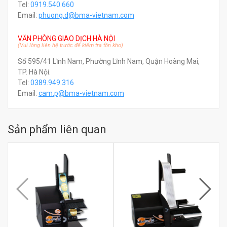
Tel:
0919.540.660
Email:
phuong.d@bma-vietnam.com
VĂN PHÒNG GIAO DỊCH HÀ NỘI
(Vui lòng liên hệ trước để kiểm tra tồn kho)
Số 595/41 Lĩnh Nam, Phường Lĩnh Nam, Quận Hoàng Mai,
TP. Hà Nội.
Tel:
0389.949.316
Email:
c
am.p@bma-vietnam.com
Sản phẩm liên quan