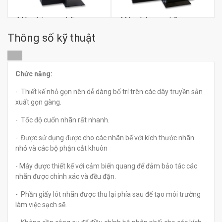
Máy tách tem nhãn tự
Máy tách tem nhãn tự
động ECT LD3000
động ECT LD6025
Thông số kỹ thuật
đ
đ
0
0
Chức năng:
- Thiết kế nhỏ gọn nên dễ dàng bố trí trên các dây truyền sản
xuất gọn gàng.
- Tốc độ cuốn nhãn rất nhanh.
- Được sử dụng được cho các nhãn bế với kích thước nhãn
nhỏ và các bộ phận cắt khuôn
- Máy được thiết kế với cảm biến quang để đảm bảo tác các
nhãn được chính xác và đều đặn.
- Phần giấy lót nhãn được thu lại phía sau để tạo môi trường
làm việc sạch sẽ.