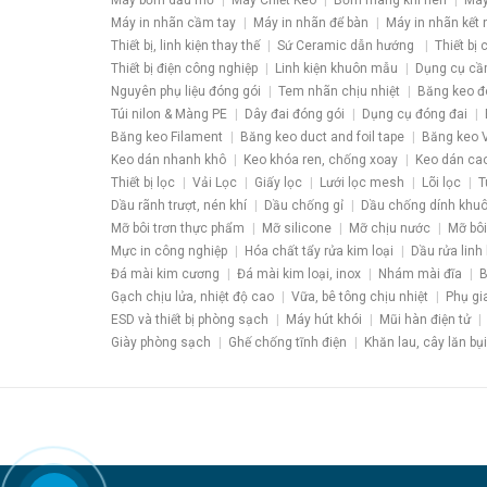
Máy bơm dầu mỡ
Máy Chiết Keo
Bơm màng khí nén
Máy
Máy in nhãn cầm tay
Máy in nhãn để bàn
Máy in nhãn kết 
Thiết bị, linh kiện thay thế
Sứ Ceramic dẫn hướng
Thiết bị
Thiết bị điện công nghiệp
Linh kiện khuôn mẫu
Dụng cụ cầ
Nguyên phụ liệu đóng gói
Tem nhãn chịu nhiệt
Băng keo đ
Túi nilon & Màng PE
Dây đai đóng gói
Dụng cụ đóng đai
Băng keo Filament
Băng keo duct and foil tape
Băng keo V
Keo dán nhanh khô
Keo khóa ren, chống xoay
Keo dán ca
Thiết bị lọc
Vải Lọc
Giấy lọc
Lưới lọc mesh
Lõi lọc
T
Dầu rãnh trượt, nén khí
Dầu chống gỉ
Dầu chống dính khu
Mỡ bôi trơn thực phẩm
Mỡ silicone
Mỡ chịu nước
Mỡ bôi
Mực in công nghiệp
Hóa chất tẩy rửa kim loại
Dầu rửa linh 
Đá mài kim cương
Đá mài kim loại, inox
Nhám mài đĩa
B
Gạch chịu lửa, nhiệt độ cao
Vữa, bê tông chịu nhiệt
Phụ gi
ESD và thiết bị phòng sạch
Máy hút khói
Mũi hàn điện tử
Giày phòng sạch
Ghế chống tĩnh điện
Khăn lau, cây lăn bụi