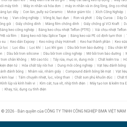
 thổi túi đệm khí
Máy kiểm tra và đo ghi
Máy cắt băng keo tự động
Máy tác
nối máy tính
Máy in nhãn và hóa đơn
máy in nhãn và in ống lồng, ống co nhiệ
 căng lực dây
Con lăn, pully sứ Ceramic
Motor giảm tốc
Xích Công Nghiệp
m tay
Van công nghiệp
Vòng bi, bạc đạn
Ron và phớt
Dây Curoa
Dây C
óng gói
Giấy chống dính
Màng film chống dính
Giấy chống gỉ VCI Kraft
D
Băng keo công nghiệp
Băng keo chịu nhiệt Teflon (PTFE)
Vải chịu nhiệt Teflon
HB và film
Băng keo nối liệu Splice Tape
Băng keo vải PE cố định tạm thời
o su
Keo dán Expoxy
Keo nóng chảy Hotmelt
Keo hai thành phần
Keo sữa
úi lọc
Lọc dầu
Lọc khí
Lọc khí gas
Dầu bôi trơn bảo dưỡng
Dầu chân k
ôn
Dầu bôi trơn silicone
Dầu bôi trơn công nghiệp
Mỡ bôi trơn bảo dưỡng
 trơn chân không
Mỡ cao tốc
Tẩy rửa, mực in, dung môi
Chất kiểm tra
Hó
kiện điện tử
Hóa chất tẩy nồi hơi
Dung môi công nghiệp
Vật liệu đánh bóng
ánh đánh bóng
Nhám vải, nhám giấy
Compound đánh bóng bề mặt
Vật liệ
a kim loại
Tấm chuyển nhiệt, lọc, vòng than
Chất sơn phủ khuôn đúc
Chất t
Kính lúp và kính hiển vi
Kìm cắt, tua vít, nhíp tĩnh điện
Máy tạo Ion & kiểm tra 
Khay, túi, dụng cụ tĩnh điện
© 2026 - Bản quyền của CÔNG TY TNHH CÔNG NGHIỆP BMA VIỆT NAM