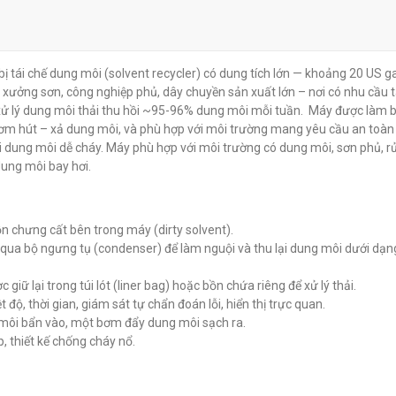
g môi Uni-
Máy thu hồi d
Máy thu hồi dung môi Uni-
 bị tái chế dung môi (solvent recycler) có dung tích lớn — khoảng 20 US g
PSS
ram URS900S
ram URS900EP
các xưởng sơn, công nghiệp phủ, dây chuyền sản xuất lớn – nơi có nhu cầu t
đ
đ
0
0
xử lý dung môi thải thu hồi ~95-96% dung môi mỗi tuần. Máy được làm 
ý, bơm hút – xả dung môi, và phù hợp với môi trường mang yêu cầu an toàn
hơi dung môi dễ cháy. Máy phù hợp với môi trường có dung môi, sơn phủ, r
ung môi bay hơi.
n chưng cất bên trong máy (dirty solvent).
đi qua bộ ngưng tụ (condenser) để làm nguội và thu lại dung môi dưới dạn
giữ lại trong túi lót (liner bag) hoặc bồn chứa riêng để xử lý thải.
 độ, thời gian, giám sát tự chẩn đoán lỗi, hiển thị trực quan.
môi bẩn vào, một bơm đẩy dung môi sạch ra.
, thiết kế chống cháy nổ.