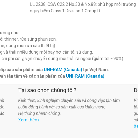
UL 2208, CSA C22.2 No.30 & No.88; phù hợp môi trường
nguy hiểm Class 1 Division 1 Group D
rường như:
ôi thinner, rửa súng phun sơn.
ne, dung môi rửa các thiết bị).
g và thải nhiều dung môi bay hơi cần tái sử dụng.
hi phí xử lý, vận chuyển dung môi thải ra ngoài (giảm tới ~90%).
 cấp các sản phẩm của
UNI-RAM (Canada)
tại Việt Nam.
vấn tân tâm về các sản phẩm của
UNI-RAM (Canada)
Tại sao chọn chúng tôi?
Đ
ấp
Kiến thức, kinh nghiệm chuyên sâu và công việc tận tâm.
Vớ
hức
Luôn đồng hành với sự sản xuất của khách hàng.
t
tác
Hệ thống nhanh chóng.
gi
Xem thêm
cá
X