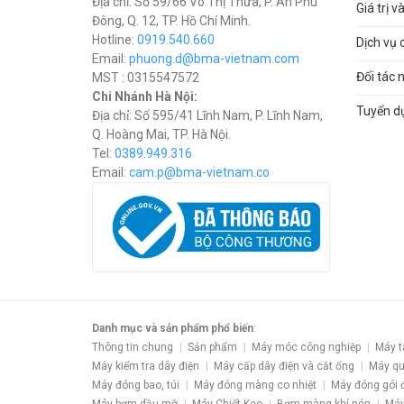
Địa chỉ: Số 59/66 Võ Thị Thừa, P. An Phú
Giá trị 
Đông, Q. 12, TP. Hồ Chí Minh.
Hotline:
0919.540.660
Dịch vụ 
Email:
phuong.d@bma-vietnam.com
Đối tác 
MST : 0315547572
Chi Nhánh Hà Nội:
Tuyển d
Địa chỉ: Số 595/41 Lĩnh Nam, P. Lĩnh Nam,
Q. Hoàng Mai, TP. Hà Nội.
Tel:
0389.949.316
Email:
c
am.p@bma-vietnam.co
Danh mục và sản phẩm phổ biến
:
Thông tin chung
Sản phẩm
Máy móc công nghiệp
Máy t
Máy kiểm tra dây điện
Máy cấp dây điện và cắt ống
Máy qu
Máy đóng bao, túi
Máy đóng màng co nhiệt
Máy đóng gói 