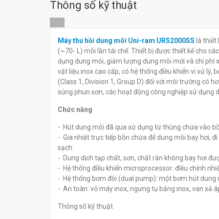
Thông số kỹ thuật
Máy thu hồi dun
Máy thu hồi dung môi Uni-
Máy thu hồi dung môi Uni-ram URS2000SS
là thiết
ram URS900E
ram URS1600SS
(~70- L) mỗi lần tái chế. Thiết bị được thiết kế cho 
đ
đ
0
0
dụng dung môi, giảm lượng dung môi mới và chi phí 
vật liệu inox cao cấp, có hệ thống điều khiển vi xử l
(Class 1, Division 1, Group D) đối với môi trường có 
súng phun sơn, các hoạt động công nghiệp sử dụng d
Chức năng
- Hút dung môi đã qua sử dụng từ thùng chứa vào bồ
- Gia nhiệt trực tiếp bồn chứa để dung môi bay hơi, 
sạch.
- Dung dịch tạp chất, sơn, chất rắn không bay hơi được 
- Hệ thống điều khiển microprocessor: điều chỉnh nhiệt
- Hệ thống bơm đôi (dual pump): một bơm hút dung 
- An toàn: vỏ máy inox, ngưng tụ bằng inox, van xả áp
Thông số kỹ thuật