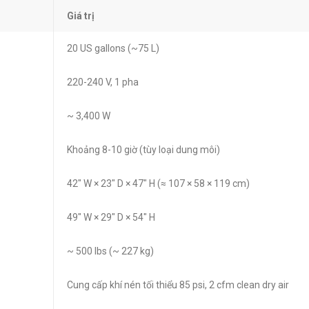
Giá trị
20 US gallons (~75 L)
220-240 V, 1 pha
~ 3,400 W
Khoảng 8-10 giờ (tùy loại dung môi)
42″ W × 23″ D × 47″ H (≈ 107 × 58 × 119 cm)
49″ W × 29″ D × 54″ H
~ 500 lbs (~ 227 kg)
Cung cấp khí nén tối thiểu 85 psi, 2 cfm clean dry air