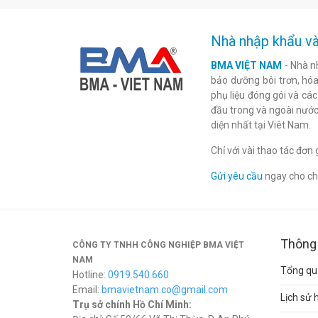
Nhà nhập khẩu và
BMA VIỆT NAM
- Nhà n
bảo dưỡng bôi trơn, hóa 
phụ liệu đóng gói và cá
đầu trong và ngoài nước
diện nhất tại Viêt Nam.
Chỉ với vài thao tác đơ
Gửi yêu cầu
ngay cho chú
Thông 
CÔNG TY TNHH CÔNG NGHIỆP BMA VIỆT
NAM
Tổng qua
Hotline:
0919.540.660
Email:
bmavietnam.co@gmail.com
Lịch sử 
Trụ sở chính Hồ Chí Minh: