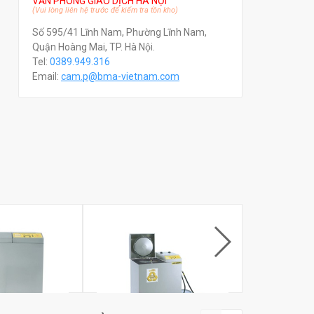
VĂN PHÒNG GIAO DỊCH HÀ NỘI
(Vui lòng liên hệ trước để kiểm tra tồn kho)
Số 595/41 Lĩnh Nam, Phường Lĩnh Nam,
Quận Hoàng Mai, TP. Hà Nội.
Tel:
0389.949.316
Email:
c
am.p@bma-vietnam.com