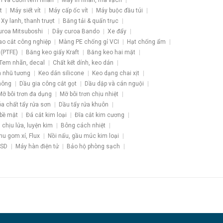
h và cuốn tem nhãn
Máy in nhãn, mã vạch
t
Máy siết vít
Máy cấp ốc vít
Máy buộc đầu túi
Xy lanh, thanh trượt
Băng tải & quấn trục
uroa Mitsuboshi
Dây curoa Bando
Xe đẩy
ao cắt công nghiệp
Màng PE chống gỉ VCI
Hạt chống ẩm
 (PTFE)
Băng keo giấy Kraft
Băng keo hai mặt
Tem nhãn, decal
Chất kết dính, keo dán
 nhũ tương
Keo dán silicone
Keo dạng chai xịt
hông
Dầu gia công cắt gọt
Dầu dập và cán nguội
Mỡ bôi trơn đa dụng
Mỡ bôi trơn chịu nhiệt
a chất tẩy rửa sơn
Dầu tẩy rửa khuôn
 bề mặt
Đá cắt kim loại
Đĩa cắt kim cương
u chịu lửa, luyện kim
Bông cách nhiệt
hu gom xỉ, Flux
Nồi nấu, gầu múc kim loại
ESD
Máy hàn điện tử
Bảo hộ phòng sạch