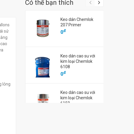
Có thể bạn thích
Keo dán Chemlok
ung môi Uni-
Máy thu hồi dung môi Uni-
Máy thu hồi 
allons
207 Primer
S
ram URS900
ram URS500
đ
ái sử
0
đ
đ
0
0
bằng
 cao
ửa
Keo dán cao su với
kim loại Chemlok
6108
đ
0
g lỏng
Keo dán cao su với
kim loại Chemlok
6150
đ
0