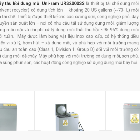
y thu hồi dung môi Uni-ram URS2000SS
là thiết bị tái chế dung môi
olvent recycler) có dung tích lớn — khoảng 20 US gallons (~70- L) mỗi
n tái chế. Thiết bị được thiết kế cho các xưởng sơn, công nghiệp phủ, dây
uyền sản xuất lớn – nơi có nhu cầu tái sử dụng dung môi, giảm lượng
ng môi mới và chi phí xử lý dung môi thải thu hồi ~95-96% dung môi
i tuần. Máy được làm bằng vật liệu inox cao cấp, có hệ thống điều
iển vi xử lý, bơm hút – xả dung môi, và phù hợp với môi trường mang
u cầu an toàn cao (Class 1, Division 1, Group D) đối với môi trường có
i dung môi dễ cháy. Máy phù hợp với môi trường có dung môi, sơn phủ,
a súng phun sơn, các hoạt động công nghiệp sử dụng dung môi bay hơi.