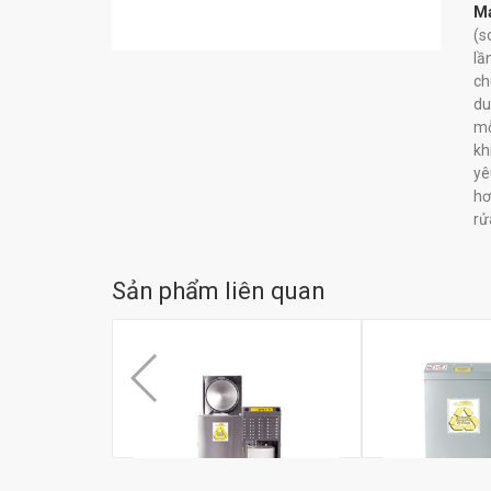
Má
(s
lầ
ch
du
mỗ
kh
yê
hơ
rử
Sản phẩm liên quan