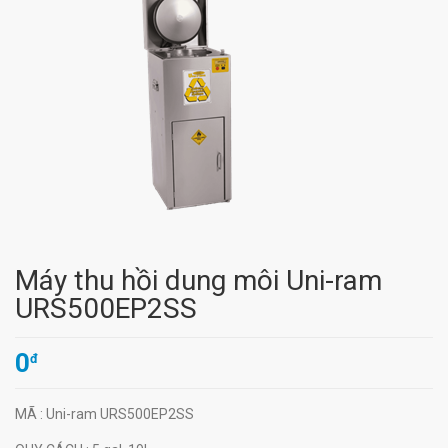
Máy thu hồi dung môi Uni-ram
URS500EP2SS
0
đ
MÃ
: Uni-ram URS500EP2SS