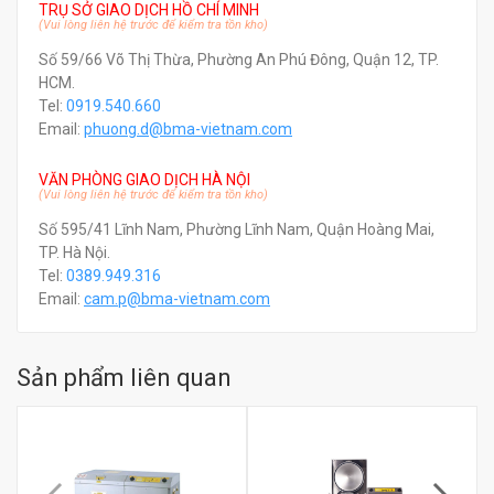
TRỤ SỞ GIAO DỊCH HỒ CHÍ MINH
(Vui lòng liên hệ trước để kiểm tra tồn kho)
Số 59/66 Võ Thị Thừa, Phường An Phú Đông, Quận 12, TP.
HCM.
Tel:
0919.540.660
Email:
phuong.d@bma-vietnam.com
VĂN PHÒNG GIAO DỊCH HÀ NỘI
(Vui lòng liên hệ trước để kiểm tra tồn kho)
Số 595/41 Lĩnh Nam, Phường Lĩnh Nam, Quận Hoàng Mai,
TP. Hà Nội.
Tel:
0389.949.316
Email:
c
am.p@bma-vietnam.com
Sản phẩm liên quan