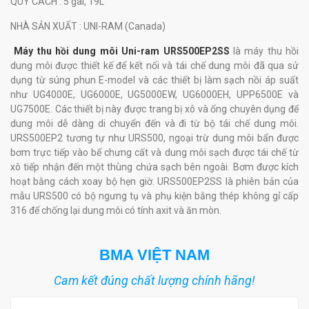
QUY CÁCH
: 5 gal, 19L
NHÀ SẢN XUẤT
: UNI-RAM (Canada)
Máy thu hồi dung môi Uni-ram URS500EP2SS
là máy thu hồi
dung môi được thiết kế để kết nối và tái chế dung môi đã qua sử
dụng từ súng phun E-model và các thiết bị làm sạch nồi áp suất
như UG4000E, UG6000E, UG5000EW, UG6000EH, UPP6500E và
UG7500E. Các thiết bị này được trang bị xô và ống chuyên dụng để
dung môi dễ dàng di chuyển đến và đi từ bộ tái chế dung môi.
URS500EP2 tương tự như URS500, ngoại trừ dung môi bẩn được
bơm trực tiếp vào bể chưng cất và dung môi sạch được tái chế từ
xô tiếp nhận đến một thùng chứa sạch bên ngoài. Bơm được kích
hoạt bằng cách xoay bộ hẹn giờ. URS500EP2SS là phiên bản của
mẫu URS500 có bộ ngưng tụ và phụ kiện bằng thép không gỉ cấp
316 để chống lại dung môi có tính axit và ăn mòn.
BMA VIỆT NAM
Cam kết đúng chất lượng chính hãng!