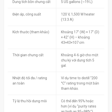
Dung tích bồn chưng cất
5 US gallons (~19 L)
Điện áp, công suất
120 V, 1,500 W heater
(13.3 A)
Kích thước (tham khảo)
Khoảng 17″ (W) × 17″ (D)
× 42″ (H) – khoảng
43×43×107 cm
Thời gian chưng cất
Khoảng 4-6 giờ cho một
chu kỳ với dung tích 5
gal.
Nhiệt độ tối đa / rating
Ví dụ time to distill “200
an toàn
°C” rating trong một bản
tham khảo.
Tỷ lệ thu hồi dung môi
Có thể đến 95% hoặc
hơn (ví dụ “purity rates
as high as 95–98%”)