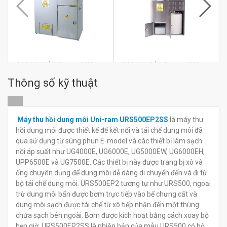
Máy thu hồi dung môi Uni-
Máy thu hồi dung môi Uni-
ram URS2000SS
ram URS1600SS
Thông số kỹ thuật
đ
đ
0
0
Máy thu hồi dung môi Uni-ram URS500EP2SS
là máy thu
hồi dung môi được thiết kế để kết nối và tái chế dung môi đã
qua sử dụng từ súng phun E-model và các thiết bị làm sạch
nồi áp suất như UG4000E, UG6000E, UG5000EW, UG6000EH,
UPP6500E và UG7500E. Các thiết bị này được trang bị xô và
ống chuyên dụng để dung môi dễ dàng di chuyển đến và đi từ
bộ tái chế dung môi. URS500EP2 tương tự như URS500, ngoại
trừ dung môi bẩn được bơm trực tiếp vào bể chưng cất và
dung môi sạch được tái chế từ xô tiếp nhận đến một thùng
chứa sạch bên ngoài. Bơm được kích hoạt bằng cách xoay bộ
hẹn giờ. URS500EP2SS là phiên bản của mẫu URS500 có bộ