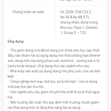
Chứng nhận an toàn
UL 2208, CSA C22.2
No.30 & No.88, ETL
chứng nhận, dùng trong
khu vực Class 1, Division
1, Group D – T2C.
Ứng dụng
- Thu gom dung môi đã sử dụng (có chứa sơn, bụi, tạp chất,
dầu, rắn nhằm tái sử dụng dung môi thải (chẳng hạn thinner
sơn, dung môi rửa súng phun sơn, acetone… xưởng sơn ô tô
(auto body shops). Ứng dụng cho các ngành như sau:
- Nhà máy sản xuất sử dụng dung môi phủ, sơn, rửa các linh
kiện.
- Công nghiệp kim loại, chế tạo, xử lý bề mặt – nơi có dung
môi bay hơi cần thu hồi.
- Các ngành yêu cầu giảm chi phí hóa chất & xử lý thải nguy
hại.
- Môi trường cần tuân thủ quy định môi trường, muốn giảm
rác thải dung môi và tăng khả năng tái sử dụng.