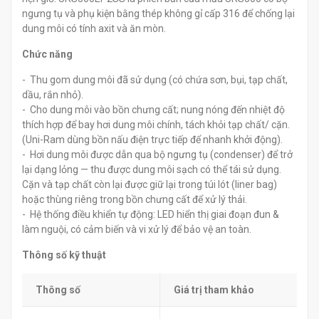
ngưng tụ và phụ kiện bằng thép không gỉ cấp 316 để chống lại
dung môi có tính axit và ăn mòn.
Chức năng
- Thu gom dung môi đã sử dụng (có chứa sơn, bụi, tạp chất,
dầu, rắn nhỏ).
- Cho dung môi vào bồn chưng cất; nung nóng đến nhiệt độ
thích hợp để bay hơi dung môi chính, tách khỏi tạp chất/ cặn.
(Uni-Ram dùng bồn nấu điện trực tiếp để nhanh khởi động).
- Hơi dung môi được dẫn qua bộ ngưng tụ (condenser) để trở
lại dạng lỏng — thu được dung môi sạch có thể tái sử dụng.
Cặn và tạp chất còn lại được giữ lại trong túi lót (liner bag)
hoặc thùng riêng trong bồn chưng cất để xử lý thải.
- Hệ thống điều khiển tự động: LED hiển thị giai đoạn đun &
làm nguội, có cảm biến và vi xử lý để bảo vệ an toàn.
Thông số kỹ thuật
Thông số
Giá trị tham khảo