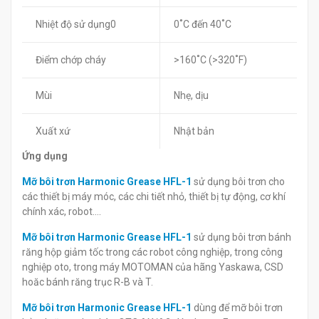
Nhiệt độ sử dụng0
0˚C đến 40˚C
Điểm chớp cháy
>160˚C (>320˚F)
Mùi
Nhẹ, dịu
Xuất xứ
Nhật bản
Ứng dụng
Mỡ bôi trơn Harmonic Grease HFL-1
sử dụng bôi trơn cho
các thiết bị máy móc, các chi tiết nhỏ, thiết bị tự động, cơ khí
chính xác, robot….
Mỡ bôi trơn Harmonic Grease HFL-1
sử dụng bôi trơn bánh
răng hộp giảm tốc trong các robot công nghiệp, trong công
nghiệp oto, trong máy MOTOMAN của hãng Yaskawa, CSD
hoăc bánh răng trục R-B và T.
Mỡ bôi trơn Harmonic Grease HFL-1
dùng để mỡ bôi trơn