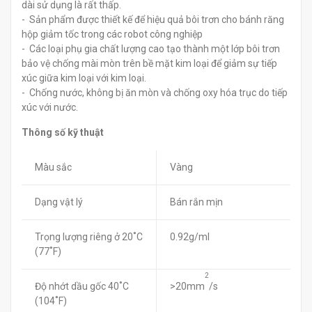
dài sử dụng là rất thấp.
- Sản phẩm được thiết kế để hiệu quả bôi trơn cho bánh răng
hộp giảm tốc trong các robot công nghiệp
- Các loại phụ gia chất lượng cao tạo thành một lớp bôi trơn
bảo vệ chống mài mòn trên bề mặt kim loại để giảm sự tiếp
xúc giữa kim loại với kim loại.
- Chống nước, không bị ăn mòn và chống oxy hóa trục do tiếp
xúc với nước.
Thông số kỹ thuật
Màu sắc
Vàng
Dạng vật lý
Bán rắn mịn
Trọng lượng riêng ở 20˚C
0.92g/ml
(77˚F)
2
Độ nhớt dầu gốc 40˚C
>20mm
/s
(104˚F)