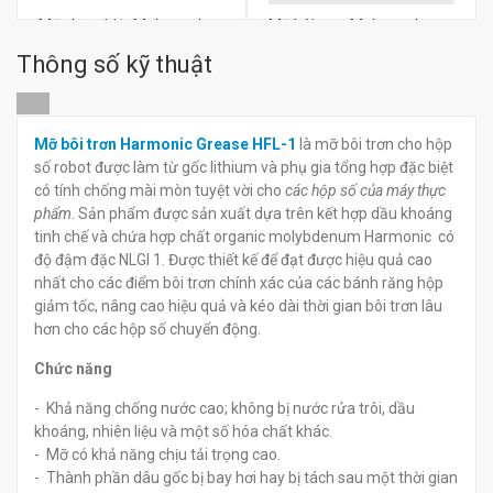
Mỡ chịu nhiệt Molygraph
Mỡ bôi trơn Molygraph
SGHT 600
Safol FGG 1
Thông số kỹ thuật
đ
đ
0
0
Mỡ bôi trơn Harmonic Grease HFL-1
là mỡ bôi trơn cho hộp
số robot được làm từ gốc lithium và phụ gia tổng hợp đặc biệt
có tính chống mài mòn tuyệt vời cho
các hộp số của máy thực
phẩm
. Sản phẩm được sản xuất dựa trên kết hợp dầu khoáng
tinh chế và chứa hợp chất organic molybdenum Harmonic có
độ đậm đặc NLGI 1. Được thiết kế để đạt được hiệu quả cao
nhất cho các điểm bôi trơn chính xác của các bánh răng hộp
giảm tốc, nâng cao hiệu quả và kéo dài thời gian bôi trơn lâu
hơn cho các hộp số chuyển động.
Chức năng
- Khả năng chống nước cao; không bị nước rửa trôi, dầu
khoáng, nhiên liệu và một số hóa chất khác.
- Mỡ có khả năng chịu tải trọng cao.
- Thành phần dâu gốc bị bay hơi hay bị tách sau một thời gian