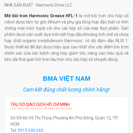
NHÀ SẢN XUẤT
: Harmonic Drive LLC
Mỡ bôi trơn Harmonic Grease HFL-1
là mỡ bôi trơn cho hộp số
robot được làm từ gốc lithium và phụ gia tổng hợp đặc biệt có tính
chống mài mòn tuyệt vời cho
các hộp số của máy thực phẩm
. Sản
phẩm được sản xuất dựa trên kết hợp dầu khoáng tinh chế và chứa
hợp chất organic molybdenum Harmonic có độ đậm đặc NLGI 1.
Được thiết kế để đạt được hiệu quả cao nhất cho các điểm bôi trơn
chính xác của các bánh răng hộp giảm tốc, nâng cao hiệu quả và
kéo dài thời gian bôi trơn lâu hơn cho các hộp số chuyển động.
BMA VIỆT NAM
Cam kết đúng chất lượng chính hãng!
TRỤ SỞ GIAO DỊCH HỒ CHÍ MINH
(Vui lòng liên hệ trước để kiểm tra tồn kho)
Số 59/66 Võ Thị Thừa, Phường An Phú Đông, Quận 12, TP.
HCM.
Tel:
0919.540.660