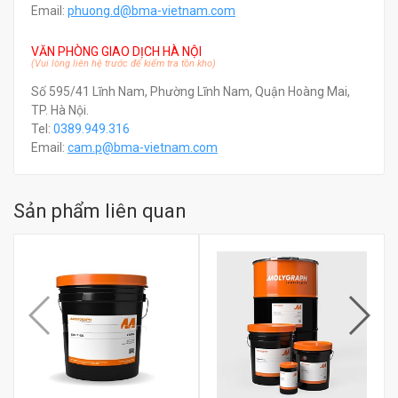
Email:
phuong.d@bma-vietnam.com
VĂN PHÒNG GIAO DỊCH HÀ NỘI
(Vui lòng liên hệ trước để kiểm tra tồn kho)
Số 595/41 Lĩnh Nam, Phường Lĩnh Nam, Quận Hoàng Mai,
TP. Hà Nội.
Tel:
0389.949.316
Email:
c
am.p@bma-vietnam.com
Sản phẩm liên quan