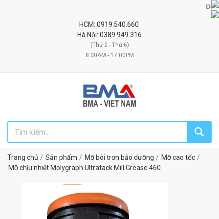
Đối tác 
HCM: 0919.540.660
Hà Nội: 0389.949.316
(Thứ 2 - Thứ 6)
8:00AM - 17:00PM
Trang chủ
Sản phẩm
Mỡ bôi trơn bảo dưỡng
Mỡ cao tốc
Mỡ chịu nhiệt Molygraph Ultratack Mill Grease 460