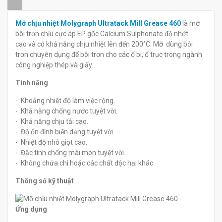
đ
đ
0
0
Mỡ chịu nhiệt Molygraph Ultratack Mill Grease 460
là mỡ
bôi trơn chịu cực áp EP gốc Calcium Sulphonate độ nhớt
cao và có khả năng chịu nhiệt lên đến 200°C. Mỡ dùng bôi
trơn chuyên dụng để bôi trơn cho các ổ bi, ổ trục trong ngành
công nghiệp thép và giấy.
Tính năng
- Khoảng nhiệt độ làm việc rộng.
- Khả năng chống nước tuyệt vời.
- Khả năng chịu tải cao.
- Độ ổn định biến dạng tuyệt vời.
- Nhiệt độ nhỏ giọt cao.
- Đặc tính chống mài mòn tuyệt vời.
- Không chứa chì hoặc các chất độc hại khác
Thông số kỹ thuật
Ứng dụng