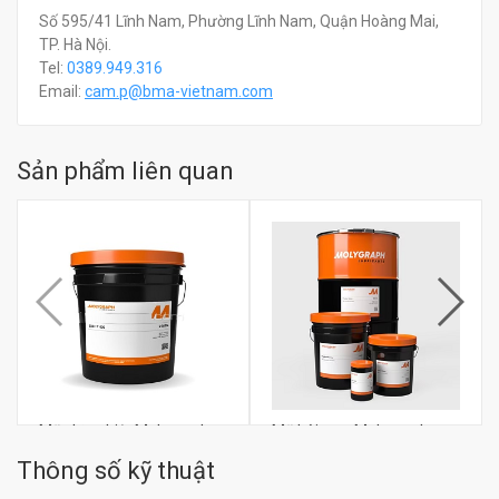
Số 595/41 Lĩnh Nam, Phường Lĩnh Nam, Quận Hoàng Mai,
TP. Hà Nội.
Tel:
0389.949.316
Email:
c
am.p@bma-vietnam.com
Sản phẩm liên quan
Mỡ chịu nhiệt Molygraph
Mỡ bôi trơn Molygraph
SGHT 600
Safol FGG 1
Thông số kỹ thuật