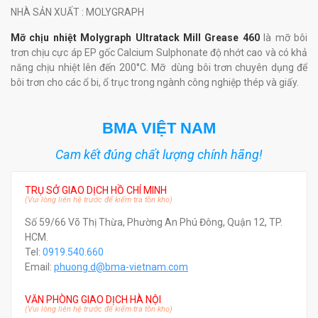
NHÀ SẢN XUẤT
: MOLYGRAPH
Mỡ chịu nhiệt Molygraph Ultratack Mill Grease 460
là mỡ bôi
trơn chịu cực áp EP gốc Calcium Sulphonate độ nhớt cao và có khả
năng chịu nhiệt lên đến 200°C. Mỡ dùng bôi trơn chuyên dụng để
bôi trơn cho các ổ bi, ổ trục trong ngành công nghiệp thép và giấy.
BMA VIỆT NAM
Cam kết đúng chất lượng chính hãng!
TRỤ SỞ GIAO DỊCH HỒ CHÍ MINH
(Vui lòng liên hệ trước để kiểm tra tồn kho)
Số 59/66 Võ Thị Thừa, Phường An Phú Đông, Quận 12, TP.
HCM.
Tel:
0919.540.660
Email:
phuong.d@bma-vietnam.com
VĂN PHÒNG GIAO DỊCH HÀ NỘI
(Vui lòng liên hệ trước để kiểm tra tồn kho)