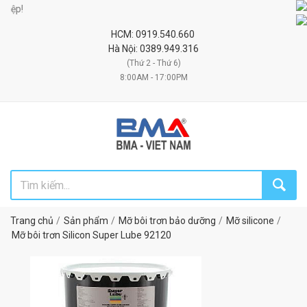
Đối
HCM: 0919.540.660
Hà Nội: 0389.949.316
(Thứ 2 - Thứ 6)
8:00AM - 17:00PM
Trang chủ
Sản phẩm
Mỡ bôi trơn bảo dưỡng
Mỡ silicone
Mỡ bôi trơn Silicon Super Lube 92120