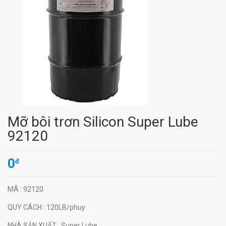
Mỡ bôi trơn Silicon Super Lube
92120
0
đ
MÃ
: 92120
QUY CÁCH
: 120LB/phuy
NHÀ SẢN XUẤT
: Super Lube