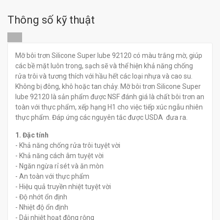
Mỡ bôi trơn Molykote 3425
Mỡ bôi trơn Molykote PG
21
Thông số kỹ thuật
đ
đ
0
0
Mỡ bôi trơn Silicone Super lube 92120 có màu trắng mờ, giúp
các bề mặt luôn trong, sạch sẽ và thể hiện khả năng chống
rửa trôi và tương thích với hầu hết các loại nhựa và cao su.
Không bị đông, khô hoặc tan chảy. Mỡ bôi trơn Silicone Super
lube 92120 là sản phẩm được NSF đánh giá là chất bôi trơn an
toàn với thực phẩm, xếp hạng H1 cho việc tiếp xúc ngẫu nhiên
thực phẩm. Đáp ứng các nguyên tắc được USDA đưa ra.
1. Đặc tính
- Khả năng chống rửa trôi tuyệt vời
- Khả năng cách âm tuyệt vời
- Ngăn ngừa rỉ sét và ăn mòn
- An toàn với thực phẩm
- Hiệu quả truyền nhiệt tuyệt vời
- Độ nhớt ổn định
- Nhiệt độ ổn định
- Dải nhiệt hoạt động rộng