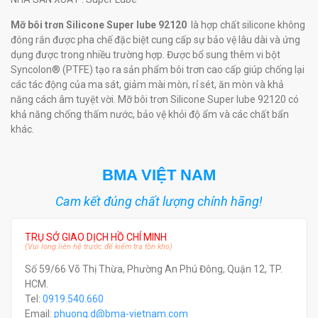
Mỡ bôi trơn Silicone Super lube 92120
là hợp chất silicone không
đóng rắn được pha chế đặc biệt cung cấp sự bảo vệ lâu dài và ứng
dụng được trong nhiều trường hợp. Được bổ sung thêm vi bột
Syncolon® (PTFE) tạo ra sản phẩm bôi trơn cao cấp giúp chống lại
các tác động của ma sát, giảm mài mòn, rỉ sét, ăn mòn và khả
năng cách âm tuyệt vời. Mỡ bôi trơn Silicone Super lube 92120 có
khả năng chống thấm nước, bảo vệ khỏi độ ẩm và các chất bẩn
khác.
BMA VIỆT NAM
Cam kết đúng chất lượng chính hãng!
TRỤ SỞ GIAO DỊCH HỒ CHÍ MINH
(Vui lòng liên hệ trước để kiểm tra tồn kho)
Số 59/66 Võ Thị Thừa, Phường An Phú Đông, Quận 12, TP.
HCM.
Tel:
0919.540.660
Email:
phuong.d@bma-vietnam.com