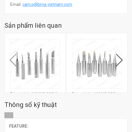
Email:
c
am.p@bma-vietnam.com
Sản phẩm liên quan
Bộ mũi hàn HAKKO 900M
Bộ mũi hàn HAKKO 900L
Thông số kỹ thuật
đ
đ
0
0
FEATURE: