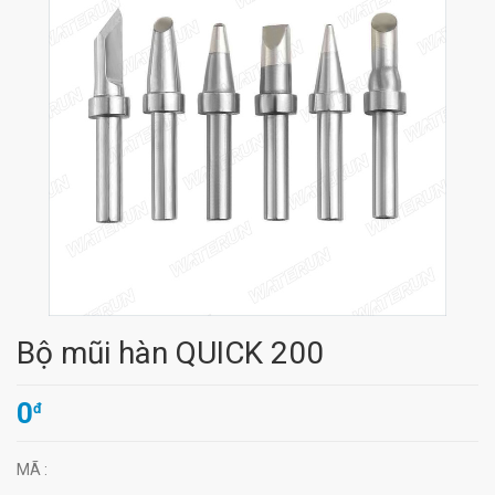
Bộ mũi hàn QUICK 200
0
đ
MÃ
: