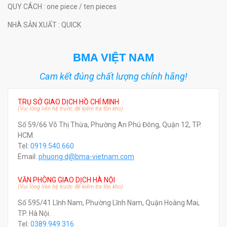
QUY CÁCH
: one piece / ten pieces
NHÀ SẢN XUẤT
: QUICK
BMA VIỆT NAM
Cam kết đúng chất lượng chính hãng!
TRỤ SỞ GIAO DỊCH HỒ CHÍ MINH
(Vui lòng liên hệ trước để kiểm tra tồn kho)
Số 59/66 Võ Thị Thừa, Phường An Phú Đông, Quận 12, TP.
HCM.
Tel:
0919.540.660
Email:
phuong.d@bma-vietnam.com
VĂN PHÒNG GIAO DỊCH HÀ NỘI
(Vui lòng liên hệ trước để kiểm tra tồn kho)
Số 595/41 Lĩnh Nam, Phường Lĩnh Nam, Quận Hoàng Mai,
TP. Hà Nội.
Tel:
0389.949.316