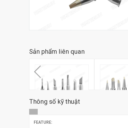
Sản phẩm liên quan
Thông số kỹ thuật
FEATURE:
Bộ mũi hàn HAKKO 900M
Bộ mũi hàn HA