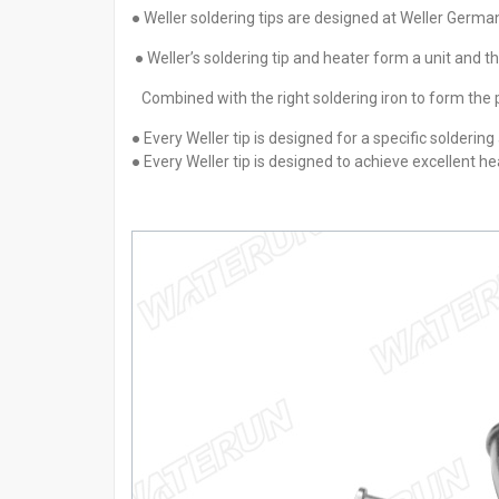
đ
đ
● Weller soldering tips are designed at Weller Germ
0
0
● Weller’s soldering tip and heater form a unit and t
Combined with the right soldering iron to form the p
● Every Weller tip is designed for a specific soldering
● Every Weller tip is designed to achieve excellent he