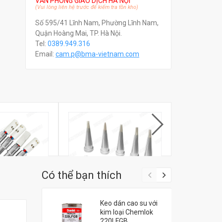
VĂN PHÒNG GIAO DỊCH HÀ NỘI
(Vui lòng liên hệ trước để kiểm tra tồn kho)
Số 595/41 Lĩnh Nam, Phường Lĩnh Nam,
Quận Hoàng Mai, TP. Hà Nội.
Tel:
0389.949.316
Email:
c
am.p@bma-vietnam.com
Có thể bạn thích
Keo dán cao su với
kim loại Chemlok
AKKO T10
Bộ mũi hàn WELLER LT
Bộ mũi hàn 
220LFGB