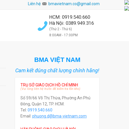
Liên hệ
bmavietnam.co@gmail.com
HCM: 0919.540.660
Hà Nội: 0389.949.316
(Thứ 2 - Thứ 6)
8:00AM - 17:00PM
BMA VIỆT NAM
Cam kết đúng chất lượng chính hãng!
TRỤ SỞ GIAO DỊCH HỒ CHÍ MINH
(Vui lòng liên hệ trước để kiểm tra tồn kho)
Số 59/66 Võ Thị Thừa, Phường An Phú
Đông, Quận 12, TP. HCM.
Tel:
0919.540.660
Email:
phuong.d@bma-vietnam.com