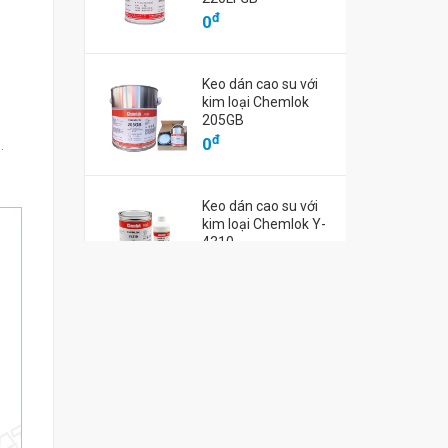
đ
đ
0
0
đ
0
Keo dán cao su với
kim loại Chemlok
205GB
đ
0
.
Keo dán cao su với
kim loại Chemlok Y-
4310
đ
0