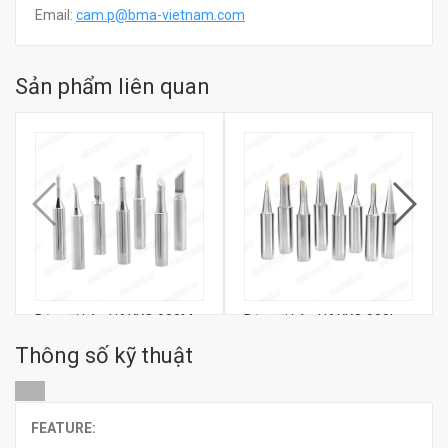
Email:
c
am.p@bma-vietnam.com
Sản phẩm liên quan
Bộ mũi hàn HAKKO 900M
Bộ mũi hàn HAKKO 900L
Thông số kỹ thuật
đ
đ
0
0
FEATURE: