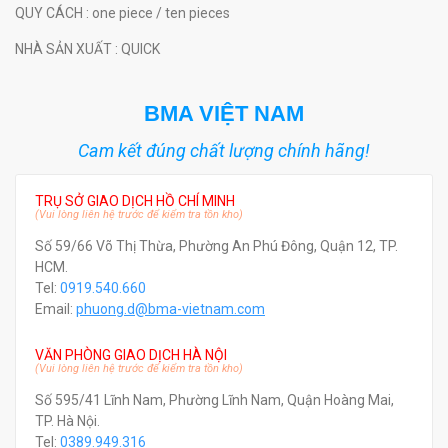
QUY CÁCH
: one piece / ten pieces
NHÀ SẢN XUẤT
: QUICK
BMA VIỆT NAM
Cam kết đúng chất lượng chính hãng!
TRỤ SỞ GIAO DỊCH HỒ CHÍ MINH
(Vui lòng liên hệ trước để kiểm tra tồn kho)
Số 59/66 Võ Thị Thừa, Phường An Phú Đông, Quận 12, TP.
HCM.
Tel:
0919.540.660
Email:
phuong.d@bma-vietnam.com
VĂN PHÒNG GIAO DỊCH HÀ NỘI
(Vui lòng liên hệ trước để kiểm tra tồn kho)
Số 595/41 Lĩnh Nam, Phường Lĩnh Nam, Quận Hoàng Mai,
TP. Hà Nội.
Tel:
0389.949.316