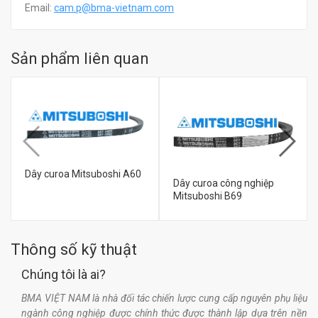
Email:
c
am.p@bma-vietnam.com
Sản phẩm liên quan
Dây curoa Mitsuboshi A60
Dây curoa công nghiệp
Mitsuboshi B69
đ
Thông số kỹ thuật
0
đ
0
Chúng tôi là ai?
BMA VIỆT NAM là nhà đối tác chiến lược cung cấp nguyên phụ liệu
ngành công nghiệp được chính thức được thành lập dựa trên nền