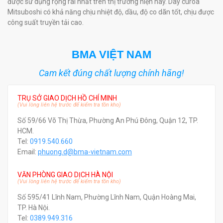
được sử dụng rộng rãi nhất trên thị trường hiện nay. Dây curoa
Mitsuboshi có khả năng chịu nhiệt độ, dầu, độ co dãn tốt, chịu được
công suất truyền tải cao.
BMA VIỆT NAM
Cam kết đúng chất lượng chính hãng!
TRỤ SỞ GIAO DỊCH HỒ CHÍ MINH
(Vui lòng liên hệ trước để kiểm tra tồn kho)
Số 59/66 Võ Thị Thừa, Phường An Phú Đông, Quận 12, TP.
HCM.
Tel:
0919.540.660
Email:
phuong.d@bma-vietnam.com
VĂN PHÒNG GIAO DỊCH HÀ NỘI
(Vui lòng liên hệ trước để kiểm tra tồn kho)
Số 595/41 Lĩnh Nam, Phường Lĩnh Nam, Quận Hoàng Mai,
TP. Hà Nội.
Tel:
0389.949.316