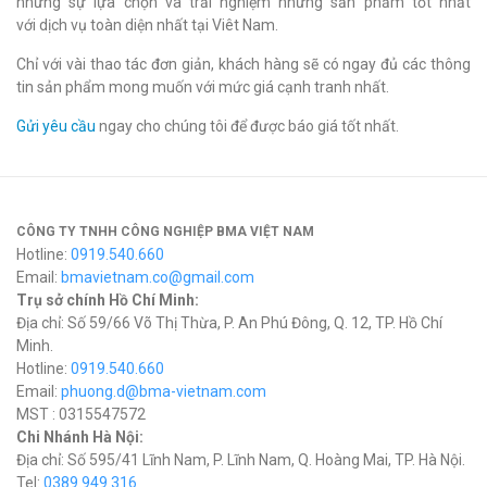
những sự lựa chọn và trải nghiệm những sản phẩm tốt nhất
với dịch vụ toàn diện nhất tại Viêt Nam.
Chỉ với vài thao tác đơn giản, khách hàng sẽ có ngay đủ các thông
tin sản phẩm mong muốn với mức giá cạnh tranh nhất.
Gửi yêu cầu
ngay cho chúng tôi để được báo giá tốt nhất.
CÔNG TY TNHH CÔNG NGHIỆP BMA VIỆT NAM
Hotline:
0919.540.660
Email:
bmavietnam.co@gmail.com
Trụ sở chính Hồ Chí Minh:
Địa chỉ: Số 59/66 Võ Thị Thừa, P. An Phú Đông, Q. 12, TP. Hồ Chí
Minh.
Hotline:
0919.540.660
Email:
phuong.d@bma-vietnam.com
MST : 0315547572
Chi Nhánh Hà Nội:
Địa chỉ: Số 595/41 Lĩnh Nam, P. Lĩnh Nam, Q. Hoàng Mai, TP. Hà Nội.
Tel:
0389.949.316