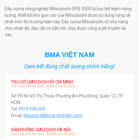
Dây curoa công nghiệp Mitsubsohi SPB 3500 là loại tiết kiệm năng
lương, thiết kế nhỏ gọn cao của Mitsuboshi được sử dụng rộng rãi
nhất trên thị trường hiện nay. Dây curoa Mitsuboshi có khả năng
chịu nhiệt độ, dầu, độ co dãn tốt, chịu được công suất truyền tải
cao.
BMA VIỆT NAM
Cam kết đúng chất lượng chính hãng!
TRỤ SỞ GIAO DỊCH HỒ CHÍ MINH
(Vui lòng liên hệ trước để kiểm tra tồn kho)
Số 59/66 Võ Thị Thừa, Phường An Phú Đông, Quận 12, TP.
HCM.
Tel:
0919.540.660
Email:
phuong.d@bma-vietnam.com
VĂN PHÒNG GIAO DỊCH HÀ NỘI
(Vui lòng liên hệ trước để kiểm tra tồn kho)