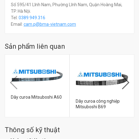
Số 595/41 Lĩnh Nam, Phường Lĩnh Nam, Quận Hoàng Mai,
TP. Hà Nội.
Tel:
0389.949.316
Email:
c
am.p@bma-vietnam.com
Sản phẩm liên quan
Dây curoa Mitsuboshi A60
Dây curoa công nghiệp
Mitsuboshi B69
đ
Thông số kỹ thuật
0
đ
0