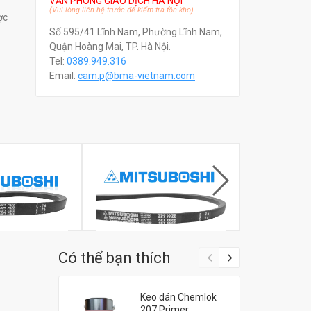
VĂN PHÒNG GIAO DỊCH HÀ NỘI
(Vui lòng liên hệ trước để kiểm tra tồn kho)
ợc
Số 595/41 Lĩnh Nam, Phường Lĩnh Nam,
Quận Hoàng Mai, TP. Hà Nội.
Tel:
0389.949.316
Email:
c
am.p@bma-vietnam.com
Dây curoa Mitsuboshi B96
Dây curoa Mi
Có thể bạn thích
suboshi C76
đ
0
đ
0
Keo dán Chemlok
207 Primer