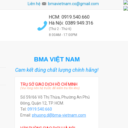
Liên hệ
bmavietnam.co@gmail.com
HCM: 0919.540.660
Hà Nội: 0389.949.316
(Thứ 2 - Thứ 6)
8:00AM - 17:00PM
BMA VIỆT NAM
Cam kết đúng chất lượng chính hãng!
TRỤ SỞ GIAO DỊCH HỒ CHÍ MINH
(Vui lòng liên hệ trước để kiểm tra tồn kho)
Số 59/66 Võ Thị Thừa, Phường An Phú
Đông, Quận 12, TP. HCM.
Tel:
0919.540.660
Email:
phuong.d@bma-vietnam.com