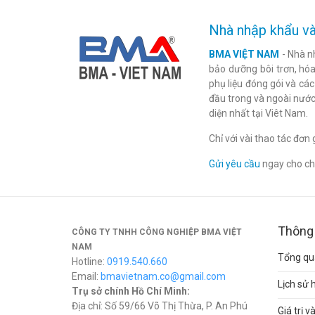
Nhà nhập khẩu và
BMA VIỆT NAM
- Nhà n
bảo dưỡng bôi trơn, hóa 
phụ liệu đóng gói và cá
đầu trong và ngoài nước
diện nhất tại Viêt Nam.
Chỉ với vài thao tác đơ
Gửi yêu cầu
ngay cho chú
Thông 
CÔNG TY TNHH CÔNG NGHIỆP BMA VIỆT
NAM
Tổng qua
Hotline:
0919.540.660
Email:
bmavietnam.co@gmail.com
Lịch sử 
Trụ sở chính Hồ Chí Minh:
Địa chỉ: Số 59/66 Võ Thị Thừa, P. An Phú
Giá trị 