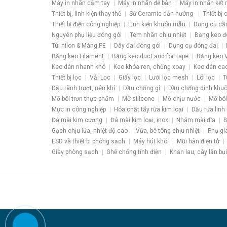
Máy in nhãn cầm tay
Máy in nhãn để bàn
Máy in nhãn kết 
Thiết bị, linh kiện thay thế
Sứ Ceramic dẫn hướng
Thiết bị
Thiết bị điện công nghiệp
Linh kiện khuôn mẫu
Dụng cụ cầ
Nguyên phụ liệu đóng gói
Tem nhãn chịu nhiệt
Băng keo đ
Túi nilon & Màng PE
Dây đai đóng gói
Dụng cụ đóng đai
Băng keo Filament
Băng keo duct and foil tape
Băng keo V
Keo dán nhanh khô
Keo khóa ren, chống xoay
Keo dán ca
Thiết bị lọc
Vải Lọc
Giấy lọc
Lưới lọc mesh
Lõi lọc
T
Dầu rãnh trượt, nén khí
Dầu chống gỉ
Dầu chống dính khu
Mỡ bôi trơn thực phẩm
Mỡ silicone
Mỡ chịu nước
Mỡ bôi
Mực in công nghiệp
Hóa chất tẩy rửa kim loại
Dầu rửa linh 
Đá mài kim cương
Đá mài kim loại, inox
Nhám mài đĩa
B
Gạch chịu lửa, nhiệt độ cao
Vữa, bê tông chịu nhiệt
Phụ gi
ESD và thiết bị phòng sạch
Máy hút khói
Mũi hàn điện tử
Giày phòng sạch
Ghế chống tĩnh điện
Khăn lau, cây lăn bụi