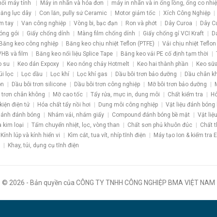
nối máy tính
Máy in nhãn và hóa đơn
máy in nhãn và in ống lồng, ống co nhiệ
 căng lực dây
Con lăn, pully sứ Ceramic
Motor giảm tốc
Xích Công Nghiệp
m tay
Van công nghiệp
Vòng bi, bạc đạn
Ron và phớt
Dây Curoa
Dây C
óng gói
Giấy chống dính
Màng film chống dính
Giấy chống gỉ VCI Kraft
D
Băng keo công nghiệp
Băng keo chịu nhiệt Teflon (PTFE)
Vải chịu nhiệt Teflon
HB và film
Băng keo nối liệu Splice Tape
Băng keo vải PE cố định tạm thời
o su
Keo dán Expoxy
Keo nóng chảy Hotmelt
Keo hai thành phần
Keo sữa
úi lọc
Lọc dầu
Lọc khí
Lọc khí gas
Dầu bôi trơn bảo dưỡng
Dầu chân k
ôn
Dầu bôi trơn silicone
Dầu bôi trơn công nghiệp
Mỡ bôi trơn bảo dưỡng
 trơn chân không
Mỡ cao tốc
Tẩy rửa, mực in, dung môi
Chất kiểm tra
Hó
kiện điện tử
Hóa chất tẩy nồi hơi
Dung môi công nghiệp
Vật liệu đánh bóng
ánh đánh bóng
Nhám vải, nhám giấy
Compound đánh bóng bề mặt
Vật liệ
a kim loại
Tấm chuyển nhiệt, lọc, vòng than
Chất sơn phủ khuôn đúc
Chất t
Kính lúp và kính hiển vi
Kìm cắt, tua vít, nhíp tĩnh điện
Máy tạo Ion & kiểm tra 
Khay, túi, dụng cụ tĩnh điện
© 2026 - Bản quyền của CÔNG TY TNHH CÔNG NGHIỆP BMA VIỆT NAM