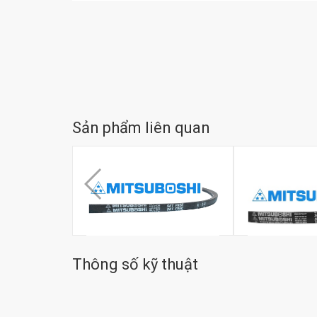
Sản phẩm liên quan
Dây curoa Mitsuboshi A60
Thông số kỹ thuật
Dây curoa công
đ
0
Mitsuboshi B69
đ
0