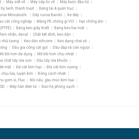
t
Máy siết vít
Máy cấp ốc vít
Máy buộc đầu túi
Xy lanh, thanh trượt
Băng tải & quấn trục
uroa Mitsuboshi
Dây curoa Bando
Xe đẩy
ao cắt công nghiệp
Màng PE chống gỉ VCI
Hạt chống ẩm
 (PTFE)
Băng keo giấy Kraft
Băng keo hai mặt
Tem nhãn, decal
Chất kết dính, keo dán
 nhũ tương
Keo dán silicone
Keo dạng chai xịt
hông
Dầu gia công cắt gọt
Dầu dập và cán nguội
Mỡ bôi trơn đa dụng
Mỡ bôi trơn chịu nhiệt
a chất tẩy rửa sơn
Dầu tẩy rửa khuôn
 bề mặt
Đá cắt kim loại
Đĩa cắt kim cương
u chịu lửa, luyện kim
Bông cách nhiệt
hu gom xỉ, Flux
Nồi nấu, gầu múc kim loại
ESD
Máy hàn điện tử
Bảo hộ phòng sạch