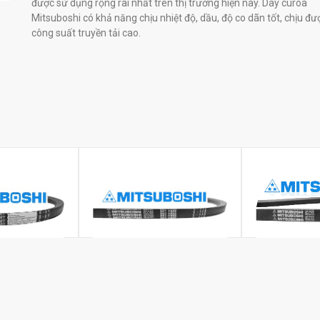
được sử dụng rộng rãi nhất trên thị trường hiện nay. Dây curoa
Mitsuboshi có khả năng chịu nhiệt độ, dầu, độ co dãn tốt, chịu đư
công suất truyền tải cao.
Dây curoa Mitsuboshi C115
 nghiệp
Dây curoa Mit
đ
0
đ
0