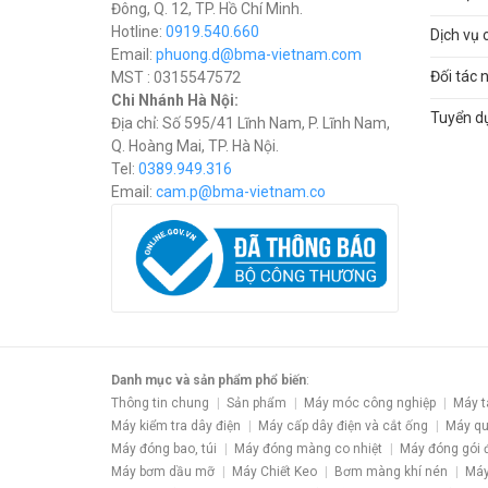
Đông, Q. 12, TP. Hồ Chí Minh.
Hotline:
0919.540.660
Dịch vụ 
Email:
phuong.d@bma-vietnam.com
Đối tác 
MST : 0315547572
Chi Nhánh Hà Nội:
Tuyển d
Địa chỉ: Số 595/41 Lĩnh Nam, P. Lĩnh Nam,
Q. Hoàng Mai, TP. Hà Nội.
Tel:
0389.949.316
Email:
c
am.p@bma-vietnam.co
Danh mục và sản phẩm phổ biến
:
Thông tin chung
Sản phẩm
Máy móc công nghiệp
Máy t
Máy kiểm tra dây điện
Máy cấp dây điện và cắt ống
Máy qu
Máy đóng bao, túi
Máy đóng màng co nhiệt
Máy đóng gói 
Máy bơm dầu mỡ
Máy Chiết Keo
Bơm màng khí nén
Máy