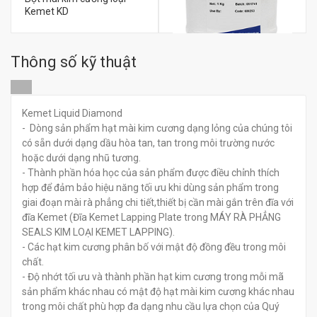
Kemet KD
Thông số kỹ thuật
đ
0
Bột Mài Bóng Nhôm Oxit
Loại Alpha 1 Micron
Kemet Liquid Diamond
- Dòng sản phẩm hạt mài kim cương dạng lỏng của chúng tôi
có sẵn dưới dạng dầu hòa tan, tan trong môi trường nước
đ
0
hoặc dưới dạng nhũ tương.
- Thành phần hóa học của sản phẩm được điều chỉnh thích
hợp để đảm bảo hiệu năng tối ưu khi dùng sản phẩm trong
giai đoạn mài rà phẳng chi tiết,thiết bị cần mài gắn trên đĩa với
đĩa Kemet (Đĩa Kemet Lapping Plate trong MÁY RÀ PHẲNG
SEALS KIM LOẠI KEMET LAPPING).
- Các hạt kim cương phân bố với mật độ đồng đều trong môi
chất.
- Độ nhớt tối ưu và thành phần hạt kim cương trong mỗi mã
sản phẩm khác nhau có mật độ hạt mài kim cương khác nhau
trong môi chất phù hợp đa dạng nhu cầu lựa chọn của Quý