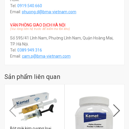
Tel:
0919.540.660
Email:
phuong.d@bma-vietnam.com
VĂN PHÒNG GIAO DỊCH HÀ NỘI
(Vui lòng liên hệ trước để kiểm tra tồn kho)
Số 595/41 Lĩnh Nam, Phường Lĩnh Nam, Quận Hoàng Mai,
TP. Hà Nội.
Tel:
0389.949.316
Email:
c
am.p@bma-vietnam.com
Sản phẩm liên quan
Bột mài kim cương loại