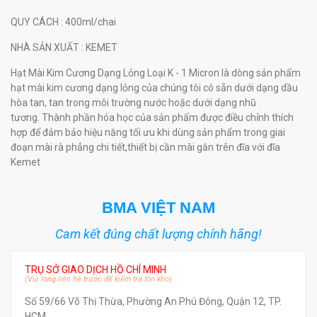
QUY CÁCH
: 400ml/chai
NHÀ SẢN XUẤT
: KEMET
Hạt Mài Kim Cương Dạng Lỏng Loại K - 1 Micron là dòng sản phẩm
hạt mài kim cương dạng lỏng của chúng tôi có sẵn dưới dạng dầu
hòa tan, tan trong môi trường nước hoặc dưới dạng nhũ
tương. Thành phần hóa học của sản phẩm được điều chỉnh thích
hợp để đảm bảo hiệu năng tối ưu khi dùng sản phẩm trong giai
đoạn mài rà phẳng chi tiết,thiết bị cần mài gắn trên đĩa với đĩa
Kemet
BMA VIỆT NAM
Cam kết đúng chất lượng chính hãng!
TRỤ SỞ GIAO DỊCH HỒ CHÍ MINH
(Vui lòng liên hệ trước để kiểm tra tồn kho)
Số 59/66 Võ Thị Thừa, Phường An Phú Đông, Quận 12, TP.
HCM.