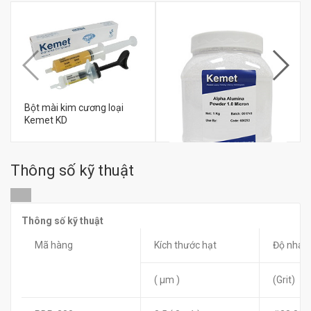
Bột mài kim cương loại
Kemet KD
Thông số kỹ thuật
đ
0
Bột Mài Bóng Nhôm Oxit
Loại Alpha 1 Micron
Thông số kỹ thuật
Mã hàng
Kích thước hạt
Độ nhá
đ
0
( µm )
(Grit)