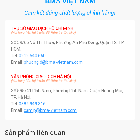
BMA VIỆT NAM
Cam kết đúng chất lượng chính hãng!
TRỤ SỞ GIAO DỊCH HỒ CHÍ MINH
(Vui lòng liên hệ trước để kiểm tra tồn kho)
Số 59/66 Võ Thị Thừa, Phường An Phú Đông, Quận 12, TP.
HCM.
Tel:
0919.540.660
Email:
phuong.d@bma-vietnam.com
VĂN PHÒNG GIAO DỊCH HÀ NỘI
(Vui lòng liên hệ trước để kiểm tra tồn kho)
Số 595/41 Lĩnh Nam, Phường Lĩnh Nam, Quận Hoàng Mai,
TP. Hà Nội.
Tel:
0389.949.316
Email:
c
am.p@bma-vietnam.com
Sản phẩm liên quan