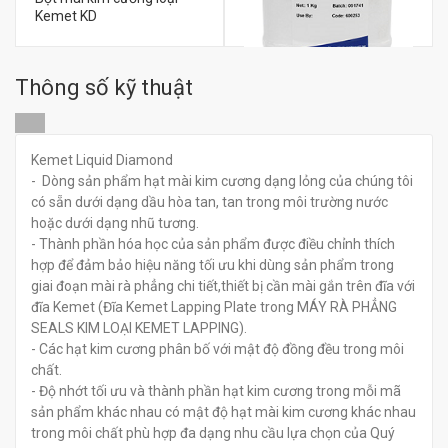
Kemet KD
Thông số kỹ thuật
đ
0
Bột Mài Bóng Nhôm Oxit
Loại Alpha 1 Micron
Kemet Liquid Diamond
- Dòng sản phẩm hạt mài kim cương dạng lỏng của chúng tôi
có sẵn dưới dạng dầu hòa tan, tan trong môi trường nước
đ
0
hoặc dưới dạng nhũ tương.
- Thành phần hóa học của sản phẩm được điều chỉnh thích
hợp để đảm bảo hiệu năng tối ưu khi dùng sản phẩm trong
giai đoạn mài rà phẳng chi tiết,thiết bị cần mài gắn trên đĩa với
đĩa Kemet (Đĩa Kemet Lapping Plate trong MÁY RÀ PHẲNG
SEALS KIM LOẠI KEMET LAPPING).
- Các hạt kim cương phân bố với mật độ đồng đều trong môi
chất.
- Độ nhớt tối ưu và thành phần hạt kim cương trong mỗi mã
sản phẩm khác nhau có mật độ hạt mài kim cương khác nhau
trong môi chất phù hợp đa dạng nhu cầu lựa chọn của Quý