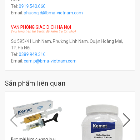
Tel:
0919.540.660
Email:
phuong.d@bma-vietnam.com
VĂN PHÒNG GIAO DỊCH HÀ NỘI
(Vui lòng liên hệ trước để kiểm tra tồn kho)
Số 595/41 Lĩnh Nam, Phường Lĩnh Nam, Quận Hoàng Mai,
TP. Hà Nội.
Tel:
0389.949.316
Email:
c
am.p@bma-vietnam.com
Sản phẩm liên quan
Bột mài kim cương loại