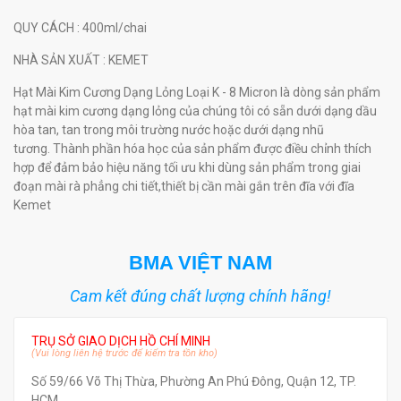
QUY CÁCH
: 400ml/chai
NHÀ SẢN XUẤT
: KEMET
Hạt Mài Kim Cương Dạng Lỏng Loại K - 8 Micron là dòng sản phẩm
hạt mài kim cương dạng lỏng của chúng tôi có sẵn dưới dạng dầu
hòa tan, tan trong môi trường nước hoặc dưới dạng nhũ
tương. Thành phần hóa học của sản phẩm được điều chỉnh thích
hợp để đảm bảo hiệu năng tối ưu khi dùng sản phẩm trong giai
đoạn mài rà phẳng chi tiết,thiết bị cần mài gắn trên đĩa với đĩa
Kemet
BMA VIỆT NAM
Cam kết đúng chất lượng chính hãng!
TRỤ SỞ GIAO DỊCH HỒ CHÍ MINH
(Vui lòng liên hệ trước để kiểm tra tồn kho)
Số 59/66 Võ Thị Thừa, Phường An Phú Đông, Quận 12, TP.
HCM.