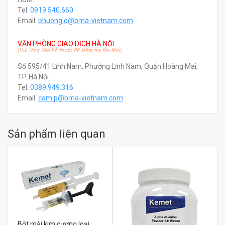
Tel:
0919.540.660
Email:
phuong.d@bma-vietnam.com
VĂN PHÒNG GIAO DỊCH HÀ NỘI
(Vui lòng liên hệ trước để kiểm tra tồn kho)
Số 595/41 Lĩnh Nam, Phường Lĩnh Nam, Quận Hoàng Mai,
TP. Hà Nội.
Tel:
0389.949.316
Email:
c
am.p@bma-vietnam.com
Sản phẩm liên quan
Bột mài kim cương loại