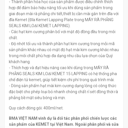
- Thành phần hóa học của sản phẩm được điều chỉnh thích
hợp để đảm bảo hiệu năng tối ưu khi dùng sản phẩm trong
giai đoạn mài rà phẳng chi tiết,thiết bị cần mài gắn trên đĩa với
đĩa Kemet (Đĩa Kemet Lapping Plate trong MÁY RÀ PHẲNG
SEALS KIM LOẠI KEMET LAPPING).
- Các hạt kim cương phân bố với mật độ đồng đều trong môi
chất.
- Độ nhớt tối ưu và thành phần hạt kim cương trong mỗi mã
sản phẩm khác nhau có mật độ hạt mài kim cương khác nhau
trong môi chất phù hợp đa dạng nhu cầu lựa chọn của Quý
khách hang.
- Thích hợp và đạt hiệu năng cao khi dùng trong MÁY RÀ
PHẲNG SEALS KIM LOẠI KEMET 15 LAPPING có hệ thống pha
chế điện tử kemet, giúp tiết kiệm chi phí trong quá trình mài.
- Dòng sản phẩm hạt mài kim cương dạng lỏng có công thức
đặc biệt cho phép loại bỏ nhanh chóng chất rỉ sét đồng thời rà
phẳng bề mặt siêu bóng và mịn.
Quy cách đóng gói: 400ml/net.
BMA VIỆT NAM vinh dự là đối tác phân phối chiến lược các
sản phẩm của KEMET tại Việt Nam. Ngoài phân phối và sửa