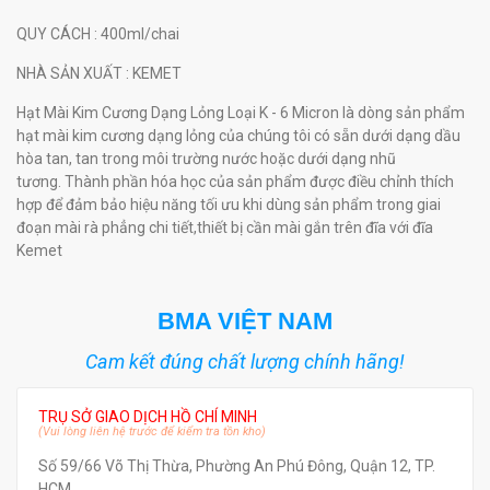
QUY CÁCH
: 400ml/chai
NHÀ SẢN XUẤT
: KEMET
Hạt Mài Kim Cương Dạng Lỏng Loại K - 6 Micron là dòng sản phẩm
hạt mài kim cương dạng lỏng của chúng tôi có sẵn dưới dạng dầu
hòa tan, tan trong môi trường nước hoặc dưới dạng nhũ
tương. Thành phần hóa học của sản phẩm được điều chỉnh thích
hợp để đảm bảo hiệu năng tối ưu khi dùng sản phẩm trong giai
đoạn mài rà phẳng chi tiết,thiết bị cần mài gắn trên đĩa với đĩa
Kemet
BMA VIỆT NAM
Cam kết đúng chất lượng chính hãng!
TRỤ SỞ GIAO DỊCH HỒ CHÍ MINH
(Vui lòng liên hệ trước để kiểm tra tồn kho)
Số 59/66 Võ Thị Thừa, Phường An Phú Đông, Quận 12, TP.
HCM.