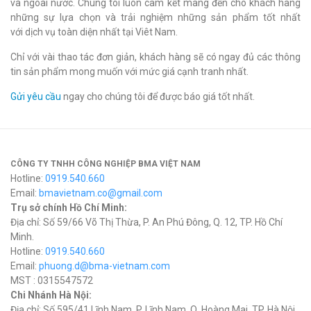
và ngoài nước. Chúng tôi luôn cam kết mang đến cho khách hàng
những sự lựa chọn và trải nghiệm những sản phẩm tốt nhất
với dịch vụ toàn diện nhất tại Viêt Nam.
Chỉ với vài thao tác đơn giản, khách hàng sẽ có ngay đủ các thông
tin sản phẩm mong muốn với mức giá cạnh tranh nhất.
Gửi yêu cầu
ngay cho chúng tôi để được báo giá tốt nhất.
CÔNG TY TNHH CÔNG NGHIỆP BMA VIỆT NAM
Hotline:
0919.540.660
Email:
bmavietnam.co@gmail.com
Trụ sở chính Hồ Chí Minh:
Địa chỉ: Số 59/66 Võ Thị Thừa, P. An Phú Đông, Q. 12, TP. Hồ Chí
Minh.
Hotline:
0919.540.660
Email:
phuong.d@bma-vietnam.com
MST : 0315547572
Chi Nhánh Hà Nội:
Địa chỉ: Số 595/41 Lĩnh Nam, P. Lĩnh Nam, Q. Hoàng Mai, TP. Hà Nội.