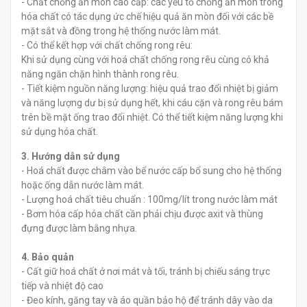
- Chất chống ăn mòn cao cấp: các yếu tố chống ăn mòn trong
hóa chất có tác dụng ức chế hiệu quả ăn mòn đối với các bề
mặt sắt và đồng trong hệ thống nước làm mát.
- Có thể kết hợp với chất chống rong rêu:
Khi sử dụng cùng với hoá chất chống rong rêu cùng có khả
năng ngăn chặn hình thành rong rêu.
- Tiết kiệm nguồn năng lượng: hiệu quả trao đổi nhiệt bị giảm
và năng lượng dư bị sử dụng hết, khi cáu cặn và rong rêu bám
trên bề mặt ống trao đổi nhiệt. Có thể tiết kiệm năng lượng khi
sử dụng hóa chất.
3. Hướng dẫn sử dụng
- Hoá chất được châm vào bể nước cấp bổ sung cho hệ thống
hoặc ống dẫn nước làm mát.
- Lượng hoá chất tiêu chuẩn : 100mg/lít trong nước làm mát
- Bơm hóa cấp hóa chất cần phải chịu được axit và thùng
đựng được làm bằng nhựa.
4. Bảo quản
- Cất giữ hoá chất ở nơi mát và tối, tránh bị chiếu sáng trực
tiếp và nhiệt độ cao
- Đeo kính, găng tay và áo quần bảo hộ để tránh dây vào da