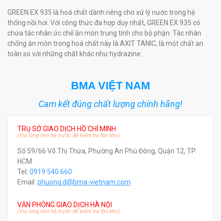
GREEN EX 935 là hoá chất dành riêng cho xử lý nước trong hệ
thống nồi hơi. Với công thức đa hợp duy nhất, GREEN EX 935 có
chứa tác nhân ức chế ăn mòn trung tính cho bộ phận. Tác nhân
chống ăn mòn trong hoá chất này là AXIT TANIC, là một chất an
toàn so với những chất khác như hydrazine.
BMA VIỆT NAM
Cam kết đúng chất lượng chính hãng!
TRỤ SỞ GIAO DỊCH HỒ CHÍ MINH
(Vui lòng liên hệ trước để kiểm tra tồn kho)
Số 59/66 Võ Thị Thừa, Phường An Phú Đông, Quận 12, TP.
HCM.
Tel:
0919.540.660
Email:
phuong.d@bma-vietnam.com
VĂN PHÒNG GIAO DỊCH HÀ NỘI
(Vui lòng liên hệ trước để kiểm tra tồn kho)