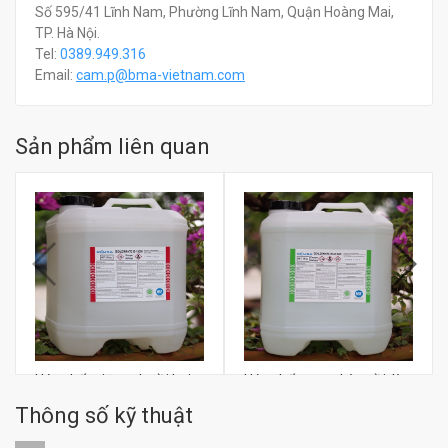
Số 595/41 Lĩnh Nam, Phường Lĩnh Nam, Quận Hoàng Mai,
TP. Hà Nội.
Tel:
0389.949.316
Email:
c
am.p@bma-vietnam.com
Sản phẩm liên quan
Hóa chất giữ sạch nồi hơi
Hóa chất trung hòa nồi, lò
Miura Boilermate IS-102IN
hơi Miura Boilermate IR-
Thông số kỹ thuật
211NIN