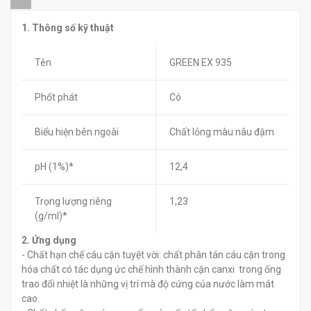
đ
đ
0
0
1. Thông số kỹ thuật
Tên
GREEN EX 935
Phốt phát
Có
Biểu hiện bên ngoài
Chất lỏng màu nâu đậm
pH (1%)*
12,4
Trọng lượng riêng
1,23
(g/ml)*
2. Ứng dụng
- Chất hạn chế cáu cặn tuyệt vời: chất phân tán cáu cặn trong
hóa chất có tác dụng ức chế hình thành cặn canxi trong ống
trao đổi nhiệt là những vị trí mà độ cứng của nước làm mát
cao.