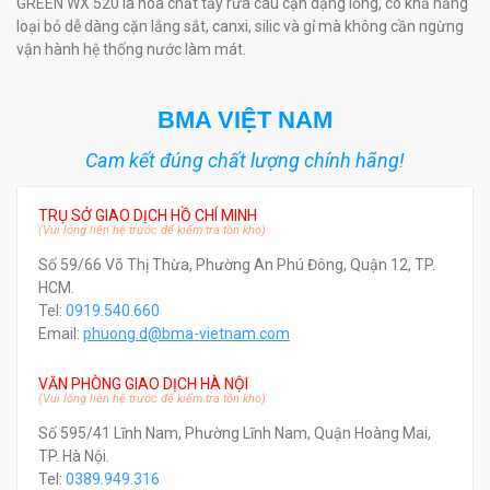
GREEN WX 520 là hóa chất tẩy rửa cáu cặn dạng lỏng, có khả năng
loại bỏ dễ dàng cặn lắng sắt, canxi, silic và gỉ mà không cần ngừng
vận hành hệ thống nước làm mát.
BMA VIỆT NAM
Cam kết đúng chất lượng chính hãng!
TRỤ SỞ GIAO DỊCH HỒ CHÍ MINH
(Vui lòng liên hệ trước để kiểm tra tồn kho)
Số 59/66 Võ Thị Thừa, Phường An Phú Đông, Quận 12, TP.
HCM.
Tel:
0919.540.660
Email:
phuong.d@bma-vietnam.com
VĂN PHÒNG GIAO DỊCH HÀ NỘI
(Vui lòng liên hệ trước để kiểm tra tồn kho)
Số 595/41 Lĩnh Nam, Phường Lĩnh Nam, Quận Hoàng Mai,
TP. Hà Nội.
Tel:
0389.949.316