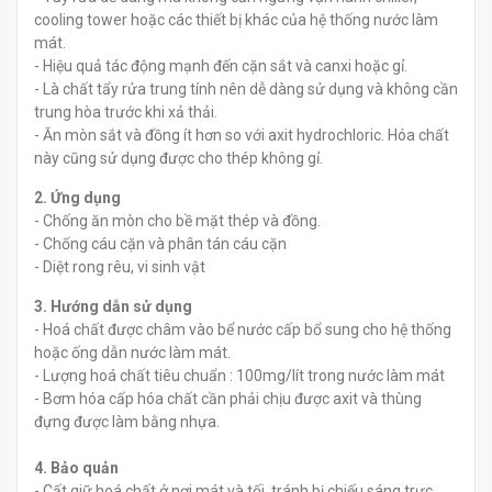
cooling tower hoặc các thiết bị khác của hệ thống nước làm
mát.
- Hiệu quả tác động mạnh đến cặn sắt và canxi hoặc gỉ.
- Là chất tẩy rửa trung tính nên dễ dàng sử dụng và không cần
trung hòa trước khi xả thải.
- Ăn mòn sắt và đồng ít hơn so với axit hydrochloric. Hóa chất
này cũng sử dụng được cho thép không gỉ.
2. Ứng dụng
- Chống ăn mòn cho bề mặt thép và đồng.
- Chống cáu cặn và phân tán cáu cặn
- Diệt rong rêu, vi sinh vật
3. Hướng dẫn sử dụng
- Hoá chất được châm vào bể nước cấp bổ sung cho hệ thống
hoặc ống dẫn nước làm mát.
- Lượng hoá chất tiêu chuẩn : 100mg/lít trong nước làm mát
- Bơm hóa cấp hóa chất cần phải chịu được axit và thùng
đựng được làm bằng nhựa.
4. Bảo quản
- Cất giữ hoá chất ở nơi mát và tối, tránh bị chiếu sáng trực