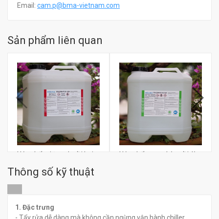
Email:
c
am.p@bma-vietnam.com
Sản phẩm liên quan
Hóa chất giữ sạch nồi hơi
Hóa chất trung hòa nồi, lò
Miura Boilermate IS-102IN
hơi Miura Boilermate IR-
Thông số kỹ thuật
211NIN
đ
đ
0
0
1. Đặc trưng
- Tẩy rửa dễ dàng mà không cần ngừng vận hành chiller,