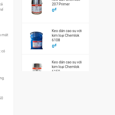
ơi Miura
GREEN DX-220
340
cả
207 Primer
-11IN
đ
đ
0
0
đ
hế
0
Keo dán cao su với
m mát
kim loại Chemlok
6108
đ
0
t có
Keo dán cao su với
kim loại Chemlok
6150
đ
0
ng.
50