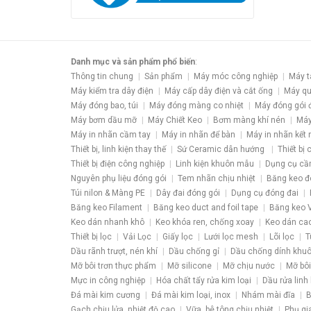
Danh mục và sản phẩm phổ biến
:
Thông tin chung
Sản phẩm
Máy móc công nghiệp
Máy t
Máy kiểm tra dây điện
Máy cấp dây điện và cắt ống
Máy qu
Máy đóng bao, túi
Máy đóng màng co nhiệt
Máy đóng gói 
Máy bơm dầu mỡ
Máy Chiết Keo
Bơm màng khí nén
Máy
Máy in nhãn cầm tay
Máy in nhãn để bàn
Máy in nhãn kết 
Thiết bị, linh kiện thay thế
Sứ Ceramic dẫn hướng
Thiết bị
Thiết bị điện công nghiệp
Linh kiện khuôn mẫu
Dụng cụ cầ
Nguyên phụ liệu đóng gói
Tem nhãn chịu nhiệt
Băng keo đ
Túi nilon & Màng PE
Dây đai đóng gói
Dụng cụ đóng đai
Băng keo Filament
Băng keo duct and foil tape
Băng keo V
Keo dán nhanh khô
Keo khóa ren, chống xoay
Keo dán ca
Thiết bị lọc
Vải Lọc
Giấy lọc
Lưới lọc mesh
Lõi lọc
T
Dầu rãnh trượt, nén khí
Dầu chống gỉ
Dầu chống dính khu
Mỡ bôi trơn thực phẩm
Mỡ silicone
Mỡ chịu nước
Mỡ bôi
Mực in công nghiệp
Hóa chất tẩy rửa kim loại
Dầu rửa linh 
Đá mài kim cương
Đá mài kim loại, inox
Nhám mài đĩa
B
Gạch chịu lửa, nhiệt độ cao
Vữa, bê tông chịu nhiệt
Phụ gi