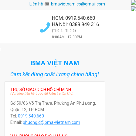
Liên hệ
bmavietnam.co@gmail.com
HCM: 0919.540.660
Hà Nội: 0389.949.316
(Thứ 2 - Thứ 6)
8:00AM - 17:00PM
0
BMA VIỆT NAM
Cam kết đúng chất lượng chính hãng!
TRỤ SỞ GIAO DỊCH HỒ CHÍ MINH
(Vui lòng liên hệ trước để kiểm tra tồn kho)
Số 59/66 Võ Thị Thừa, Phường An Phú Đông,
Quận 12, TP. HCM.
Tel:
0919.540.660
Email:
phuong.d@bma-vietnam.com