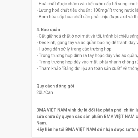
- Hoá chất được châm vào bể nước cấp bổ sung cho 
- Lượng hoá chất tiêu chuẩn : 100mg/lít trong nước 
- Bơm hóa cấp hóa chất cần phải chịu được axit và 
4. Bảo quản
- Cất giữ hoá chất ở nơi mát và tối, tránh bị chiếu sán
- Đeo kính, găng tay và áo quần bảo hộ để tránh dây
- Hướng dẫn xử lý trong các trường hợp
- Trong trường hợp dính ra tay hoặc dây vào áo quần
- Trong trường hợp dây vào mắt, phải nhanh chóng rử
- Tham khảo “Bảng dữ liệu an toàn sản xuất” về thông 
Quy cách đóng gói
20L/Can
BMA VIỆT NAM vinh dự là đối tác phân phối chiến 
sửa chữa ủy quyền các sản phẩm BMA VIỆT NAM còn
Nam.
Hãy liên hệ tới BMA VIỆT NAM để nhận được sự tư