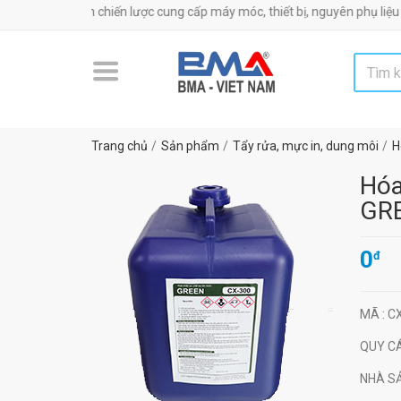
ác uy tín chiến lược cung cấp máy móc, thiết bị, nguyên phụ liệu công ngh
Trang chủ
Sản phẩm
Tẩy rửa, mực in, dung môi
H
Hóa
GRE
0
đ
MÃ
: C
QUY C
NHÀ S