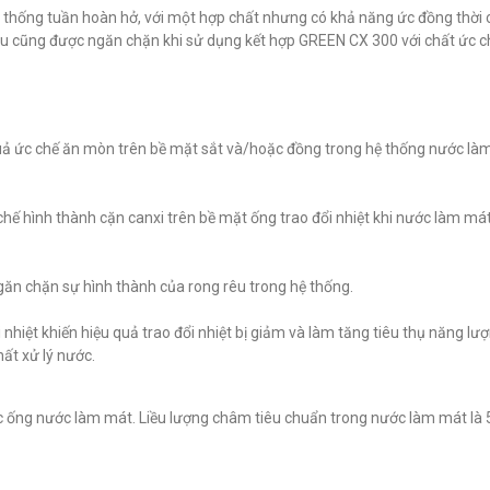
te IR-211NIN
hơi Miura Boilermate SX-
trong lò, nồi h
thống tuần hoàn hở, với một hợp chất nhưng có khả năng ức đồng thời 
101V
Boilermate IH
êu cũng được ngăn chặn khi sử dụng kết hợp GREEN CX 300 với chất ức c
đ
đ
0
0
uả ức chế ăn mòn trên bề mặt sắt và/hoặc đồng trong hệ thống nước là
hế hình thành cặn canxi trên bề mặt ống trao đổi nhiệt khi nước làm má
ngăn chặn sự hình thành của rong rêu trong hệ thống.
nhiệt khiến hiệu quả trao đổi nhiệt bị giảm và làm tăng tiêu thụ năng lượ
ất xử lý nước.
 ống nước làm mát. Liều lượng châm tiêu chuẩn trong nước làm mát là 