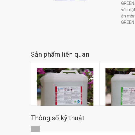
GREEN C
với một
ăn mòn.
GREEN C
Sản phẩm liên quan
Thông số kỹ thuật
Hóa chất giữ sạch nồi hơi
Hóa chất trung h