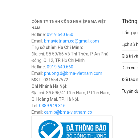
Thông 
CÔNG TY TNHH CÔNG NGHIỆP BMA VIỆT
NAM
Tổng qua
Hotline:
0919.540.660
Email:
bmavietnam.co@gmail.com
Lịch sử 
Trụ sở chính Hồ Chí Minh:
Địa chỉ: Số 59/66 Võ Thị Thừa, P. An Phú
Giá trị 
Đông, Q. 12, TP. Hồ Chí Minh.
Hotline:
0919.540.660
Dịch vụ 
Email:
phuong.d@bma-vietnam.com
Đối tác 
MST : 0315547572
Chi Nhánh Hà Nội:
Tuyển d
Địa chỉ: Số 595/41 Lĩnh Nam, P. Lĩnh Nam,
Q. Hoàng Mai, TP. Hà Nội.
Tel:
0389.949.316
Email:
c
am.p@bma-vietnam.co