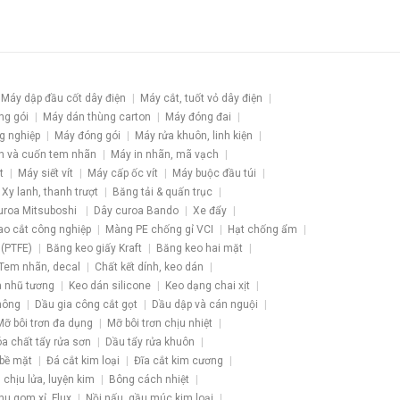
Máy dập đầu cốt dây điện
Máy cắt, tuốt vỏ dây điện
ng gói
Máy dán thùng carton
Máy đóng đai
g nghiệp
Máy đóng gói
Máy rửa khuôn, linh kiện
h và cuốn tem nhãn
Máy in nhãn, mã vạch
t
Máy siết vít
Máy cấp ốc vít
Máy buộc đầu túi
Xy lanh, thanh trượt
Băng tải & quấn trục
uroa Mitsuboshi
Dây curoa Bando
Xe đẩy
ao cắt công nghiệp
Màng PE chống gỉ VCI
Hạt chống ẩm
 (PTFE)
Băng keo giấy Kraft
Băng keo hai mặt
Tem nhãn, decal
Chất kết dính, keo dán
 nhũ tương
Keo dán silicone
Keo dạng chai xịt
hông
Dầu gia công cắt gọt
Dầu dập và cán nguội
Mỡ bôi trơn đa dụng
Mỡ bôi trơn chịu nhiệt
a chất tẩy rửa sơn
Dầu tẩy rửa khuôn
 bề mặt
Đá cắt kim loại
Đĩa cắt kim cương
u chịu lửa, luyện kim
Bông cách nhiệt
hu gom xỉ, Flux
Nồi nấu, gầu múc kim loại