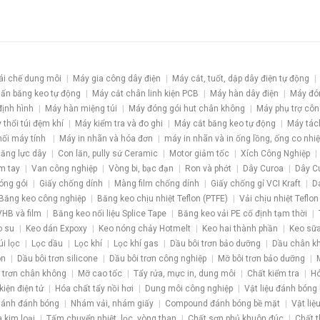
ái chế dung môi
Máy gia công dây điện
Máy cắt, tuốt, dập dây điện tự động
ấn băng keo tự động
Máy cắt chân linh kiện PCB
Máy hàn dây điện
Máy đó
định hình
Máy hàn miệng túi
Máy đóng gói hut chân không
Máy phụ trợ côn
 thổi túi đệm khí
Máy kiểm tra và đo ghi
Máy cắt băng keo tự động
Máy tác
nối máy tính
Máy in nhãn và hóa đơn
máy in nhãn và in ống lồng, ống co nhiệ
 căng lực dây
Con lăn, pully sứ Ceramic
Motor giảm tốc
Xích Công Nghiệp
m tay
Van công nghiệp
Vòng bi, bạc đạn
Ron và phớt
Dây Curoa
Dây C
óng gói
Giấy chống dính
Màng film chống dính
Giấy chống gỉ VCI Kraft
D
Băng keo công nghiệp
Băng keo chịu nhiệt Teflon (PTFE)
Vải chịu nhiệt Teflon
HB và film
Băng keo nối liệu Splice Tape
Băng keo vải PE cố định tạm thời
o su
Keo dán Expoxy
Keo nóng chảy Hotmelt
Keo hai thành phần
Keo sữa
úi lọc
Lọc dầu
Lọc khí
Lọc khí gas
Dầu bôi trơn bảo dưỡng
Dầu chân k
ôn
Dầu bôi trơn silicone
Dầu bôi trơn công nghiệp
Mỡ bôi trơn bảo dưỡng
 trơn chân không
Mỡ cao tốc
Tẩy rửa, mực in, dung môi
Chất kiểm tra
Hó
kiện điện tử
Hóa chất tẩy nồi hơi
Dung môi công nghiệp
Vật liệu đánh bóng
ánh đánh bóng
Nhám vải, nhám giấy
Compound đánh bóng bề mặt
Vật liệ
a kim loại
Tấm chuyển nhiệt, lọc, vòng than
Chất sơn phủ khuôn đúc
Chất t