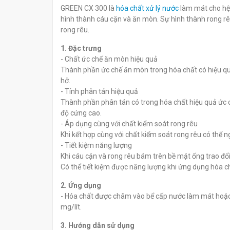
Miura Boilermate IS-102IN
Miura Boilerma
GREEN CX 300 là
hóa chất xử lý nước
làm mát cho hệ 
đ
đ
0
0
hình thành cáu cặn và ăn mòn. Sự hình thành rong r
rong rêu.
1. Đặc trưng
- Chất ức chế ăn mòn hiệu quả
Thành phần ức chế ăn mòn trong hóa chất có hiệu q
hở.
- Tính phân tán hiệu quả
Thành phần phân tán có trong hóa chất hiệu quả ức c
độ cứng cao.
- Áp dụng cùng với chất kiểm soát rong rêu
Khi kết hợp cùng với chất kiểm soát rong rêu có thể 
- Tiết kiệm năng lượng
Khi cáu cặn và rong rêu bám trên bề mặt ống trao đổi 
Có thể tiết kiệm được năng lượng khi ứng dụng hóa ch
2. Ứng dụng
- Hóa chất được châm vào bể cấp nước làm mát hoặc
mg/lít.
3. Hướng dẫn sử dụng