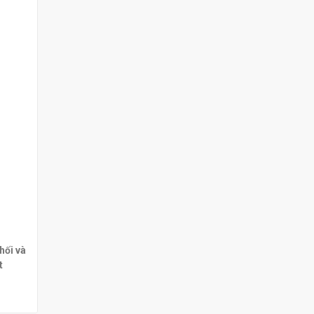
hối và
t