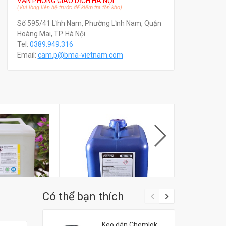
VĂN PHÒNG GIAO DỊCH HÀ NỘI
(Vui lòng liên hệ trước để kiểm tra tồn kho)
Số 595/41 Lĩnh Nam, Phường Lĩnh Nam, Quận
Hoàng Mai, TP. Hà Nội.
Tel:
0389.949.316
Email:
c
am.p@bma-vietnam.com
Có thể bạn thích
cáu cặn bám
Hóa chất đóng cặn và ăn mòn
Hóa chất ăn
Keo dán Chemlok