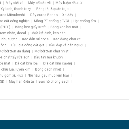
t
Máy siết vít
Máy cấp ốc vít
Máy buộc đầu túi
Xy lanh, thanh trượt
Băng tải & quấn trục
uroa Mitsuboshi
Dây curoa Bando
Xe đẩy
ao cắt công nghiệp
Màng PE chống gỉ VCI
Hạt chống ẩm
 (PTFE)
Băng keo giấy Kraft
Băng keo hai mặt
Tem nhãn, decal
Chất kết dính, keo dán
 nhũ tương
Keo dán silicone
Keo dạng chai xịt
hông
Dầu gia công cắt gọt
Dầu dập và cán nguội
Mỡ bôi trơn đa dụng
Mỡ bôi trơn chịu nhiệt
a chất tẩy rửa sơn
Dầu tẩy rửa khuôn
 bề mặt
Đá cắt kim loại
Đĩa cắt kim cương
u chịu lửa, luyện kim
Bông cách nhiệt
hu gom xỉ, Flux
Nồi nấu, gầu múc kim loại
ESD
Máy hàn điện tử
Bảo hộ phòng sạch