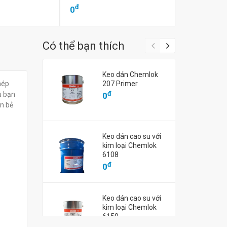
đ
đ
0
0
Có thể bạn thích
Keo dán Chemlok
hép
207 Primer
đ
u bạn
0
ần bẻ
Keo dán cao su với
kim loại Chemlok
6108
đ
0
Keo dán cao su với
kim loại Chemlok
6150
đ