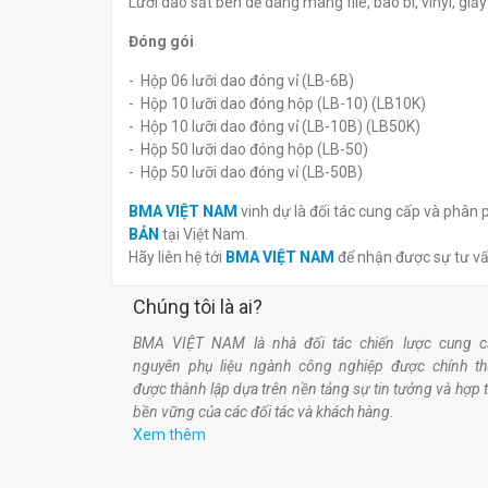
Lưỡi dao sắt bén dễ dàng màng file, bao bì, vinyl, giấ
Đóng gói
- Hộp 06 lưỡi dao đóng vỉ (LB-6B)
- Hộp 10 lưỡi dao đóng hộp (LB-10) (LB10K)
- Hộp 10 lưỡi dao đóng vỉ (LB-10B) (LB50K)
- Hộp 50 lưỡi dao đóng hộp (LB-50)
- Hộp 50 lưỡi dao đóng vỉ (LB-50B)
BMA VIỆT NAM
vinh dự là đối tác cung cấp và phân 
BẢN
tại Việt Nam.
Hãy liên hệ tới
BMA VIỆT NAM
để nhận được sự tư v
Chúng tôi là ai?
BMA VIỆT NAM là nhà đối tác chiến lược cung c
nguyên phụ liệu ngành công nghiệp được chính t
được thành lập dựa trên nền tảng sự tin tưởng và hợp 
bền vững của các đối tác và khách hàng.
Xem thêm