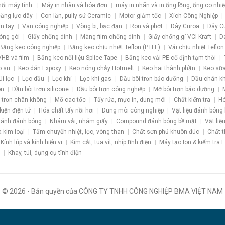
nối máy tính
Máy in nhãn và hóa đơn
máy in nhãn và in ống lồng, ống co nhiệ
 căng lực dây
Con lăn, pully sứ Ceramic
Motor giảm tốc
Xích Công Nghiệp
m tay
Van công nghiệp
Vòng bi, bạc đạn
Ron và phớt
Dây Curoa
Dây C
óng gói
Giấy chống dính
Màng film chống dính
Giấy chống gỉ VCI Kraft
D
Băng keo công nghiệp
Băng keo chịu nhiệt Teflon (PTFE)
Vải chịu nhiệt Teflon
HB và film
Băng keo nối liệu Splice Tape
Băng keo vải PE cố định tạm thời
o su
Keo dán Expoxy
Keo nóng chảy Hotmelt
Keo hai thành phần
Keo sữa
úi lọc
Lọc dầu
Lọc khí
Lọc khí gas
Dầu bôi trơn bảo dưỡng
Dầu chân k
ôn
Dầu bôi trơn silicone
Dầu bôi trơn công nghiệp
Mỡ bôi trơn bảo dưỡng
 trơn chân không
Mỡ cao tốc
Tẩy rửa, mực in, dung môi
Chất kiểm tra
Hó
kiện điện tử
Hóa chất tẩy nồi hơi
Dung môi công nghiệp
Vật liệu đánh bóng
ánh đánh bóng
Nhám vải, nhám giấy
Compound đánh bóng bề mặt
Vật liệ
a kim loại
Tấm chuyển nhiệt, lọc, vòng than
Chất sơn phủ khuôn đúc
Chất t
Kính lúp và kính hiển vi
Kìm cắt, tua vít, nhíp tĩnh điện
Máy tạo Ion & kiểm tra 
Khay, túi, dụng cụ tĩnh điện
© 2026 - Bản quyền của CÔNG TY TNHH CÔNG NGHIỆP BMA VIỆT NAM