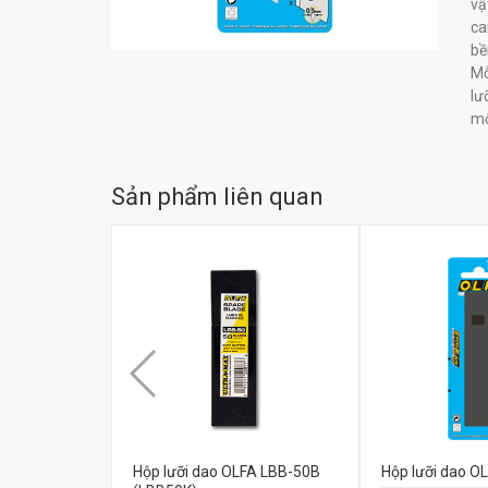
vậ
ca
bề
Mỗ
lư
mộ
Sản phẩm liên quan
Hộp lưỡi dao OLFA LBB-50B
Hộp lưỡi dao O