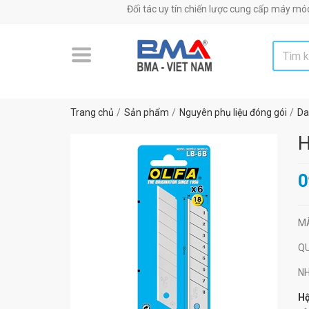
Đối tác uy tín chiến lược cung cấp máy móc, thiết 
Trang chủ
Sản phẩm
Nguyên phụ liệu đóng gói
Da
H
0
M
Q
N
Hộ