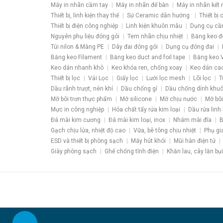
Máy in nhãn cầm tay
Máy in nhãn để bàn
Máy in nhãn kết 
Thiết bị, linh kiện thay thế
Sứ Ceramic dẫn hướng
Thiết bị
Thiết bị điện công nghiệp
Linh kiện khuôn mẫu
Dụng cụ cầ
Nguyên phụ liệu đóng gói
Tem nhãn chịu nhiệt
Băng keo đ
Túi nilon & Màng PE
Dây đai đóng gói
Dụng cụ đóng đai
Băng keo Filament
Băng keo duct and foil tape
Băng keo V
Keo dán nhanh khô
Keo khóa ren, chống xoay
Keo dán ca
Thiết bị lọc
Vải Lọc
Giấy lọc
Lưới lọc mesh
Lõi lọc
T
Dầu rãnh trượt, nén khí
Dầu chống gỉ
Dầu chống dính khu
Mỡ bôi trơn thực phẩm
Mỡ silicone
Mỡ chịu nước
Mỡ bôi
Mực in công nghiệp
Hóa chất tẩy rửa kim loại
Dầu rửa linh 
Đá mài kim cương
Đá mài kim loại, inox
Nhám mài đĩa
B
Gạch chịu lửa, nhiệt độ cao
Vữa, bê tông chịu nhiệt
Phụ gi
ESD và thiết bị phòng sạch
Máy hút khói
Mũi hàn điện tử
Giày phòng sạch
Ghế chống tĩnh điện
Khăn lau, cây lăn bụi