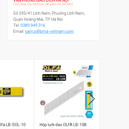
VĂN PHÒNG GIAO DỊCH HÀ NỘI
(Vui lòng liên hệ trước để kiểm tra tồn kho)
Số 595/41 Lĩnh Nam, Phường Lĩnh Nam,
Quận Hoàng Mai, TP. Hà Nội.
Tel:
0389.949.316
Email:
c
am.p@bma-vietnam.com
Olfa LB-SOL-10
Hộp lưỡi dao OLFA LB-10B
Hộp lưỡi da