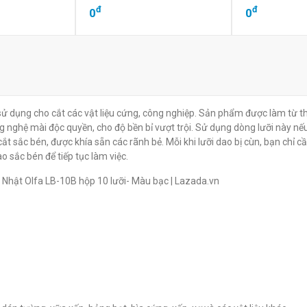
đ
đ
0
0
ử dụng cho cắt các vật liệu cứng, công nghiệp. Sản phẩm được làm từ t
 nghệ mài độc quyền, cho độ bền bỉ vượt trội. Sử dụng dòng lưỡi này nế
ắt sắc bén, được khía sẵn các rãnh bẻ. Mỗi khi lưỡi dao bị cùn, bạn chỉ c
o sắc bén để tiếp tục làm việc.