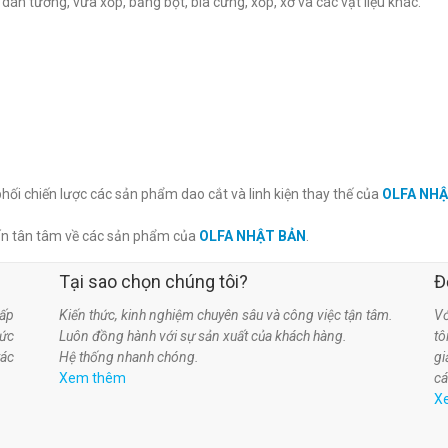
y dán tường, vữa xốp, bảng bọt, bìa cứng, xốp, xơ và các vật liệu khác.
phối chiến lược các sản phẩm dao cắt và linh kiện thay thế của
OLFA NH
ấn tân tâm về các sản phẩm của
OLFA NHẬT BẢN
.
Tại sao chọn chúng tôi?
Đ
ấp
Kiến thức, kinh nghiệm chuyên sâu và công việc tận tâm.
Vớ
hức
Luôn đồng hành với sự sản xuất của khách hàng.
t
tác
Hệ thống nhanh chóng.
gi
Xem thêm
cá
X