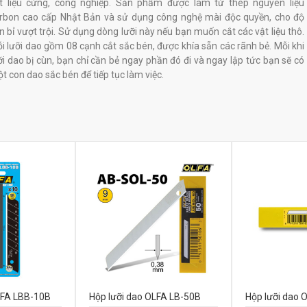
t liệu cứng, công nghiệp. Sản phẩm được làm từ thép nguyên liệu
rbon cao cấp Nhật Bản và sử dụng công nghệ mài độc quyền, cho độ
n bỉ vượt trội. Sử dụng dòng lưỡi này nếu bạn muốn cắt các vật liệu thô.
i lưỡi dao gồm 08 cạnh cắt sắc bén, được khía sẵn các rãnh bẻ. Mỗi khi
ỡi dao bị cùn, bạn chỉ cần bẻ ngay phần đó đi và ngay lập tức bạn sẽ có
t con dao sắc bén để tiếp tục làm việc.
LFA LBB-10B
Hộp lưỡi dao OLFA LB-50B
Hộp lưỡi dao 