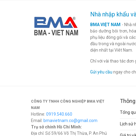
Nhà nhập khẩu và
BMA VIỆT NAM
- Nhà n
bảo dưỡng bôi trơn, hóa 
phụ liệu đóng gói và cá
đầu trong và ngoài nước
diện nhất tại Viêt Nam.
Chỉ với vài thao tác đơ
Gửi yêu cầu
ngay cho chú
Thông 
CÔNG TY TNHH CÔNG NGHIỆP BMA VIỆT
NAM
Tổng qua
Hotline:
0919.540.660
Email:
bmavietnam.co@gmail.com
Lịch sử 
Trụ sở chính Hồ Chí Minh:
Địa chỉ: Số 59/66 Võ Thị Thừa, P. An Phú
Giá trị 