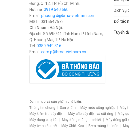
Đông, Q. 12, TP. Hồ Chí Minh.
Hotline:
0919.540.660
Dịch vụ 
Email:
phuong.d@bma-vietnam.com
Đối tác 
MST : 0315547572
Chi Nhánh Hà Nội:
Tuyển d
Địa chỉ: Số 595/41 Lĩnh Nam, P. Lĩnh Nam,
Q. Hoàng Mai, TP. Hà Nội.
Tel:
0389.949.316
Email:
c
am.p@bma-vietnam.co
Danh mục và sản phẩm phổ biến
:
Thông tin chung
Sản phẩm
Máy móc công nghiệp
Máy t
Máy kiểm tra dây điện
Máy cấp dây điện và cắt ống
Máy qu
Máy đóng bao, túi
Máy đóng màng co nhiệt
Máy đóng gói 
Máy bơm dầu mỡ
Máy Chiết Keo
Bơm màng khí nén
Máy