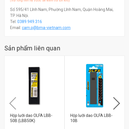
(Vui lòng liên hệ trước để kiểm tra tồn kho)
Số 595/41 Lĩnh Nam, Phường Lĩnh Nam, Quận Hoàng Mai,
TP. Hà Nội.
Tel:
0389.949.316
Email:
c
am.p@bma-vietnam.com
Sản phẩm liên quan
Hộp lưỡi dao OLFA LBB-
Hộp lưỡi dao OLFA LBB-
50B (LBB50K)
10B