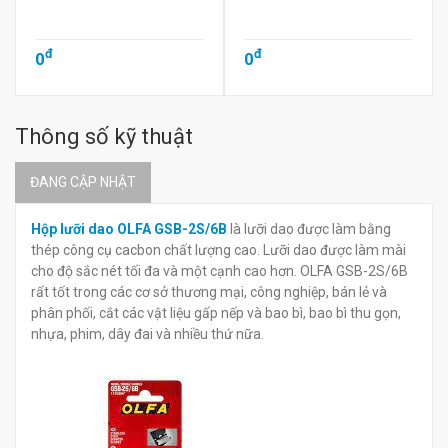
đ
đ
0
0
Thông số kỹ thuật
ĐANG CẬP NHẬT
Hộp lưỡi dao OLFA GSB-2S/6B
là lưỡi dao được làm bằng
thép công cụ cacbon chất lượng cao. Lưỡi dao được làm mài
cho độ sắc nét tối đa và một cạnh cao hơn. OLFA GSB-2S/6B
rất tốt trong các cơ sở thương mại, công nghiệp, bán lẻ và
phân phối, cắt các vật liệu gấp nếp và bao bì, bao bì thu gọn,
nhựa, phim, dây đai và nhiều thứ nữa.