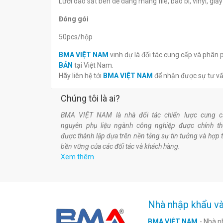
Lưỡi dao sắt bén dễ dàng màng file, bao bì, vinyl, giấ
Đóng gói
50pcs/hộp
BMA VIỆT NAM
vinh dự là đối tác cung cấp và phân 
BẢN
tại Việt Nam.
Hãy liên hệ tới
BMA VIỆT NAM
để nhận được sự tư v
Chúng tôi là ai?
BMA VIỆT NAM là nhà đối tác chiến lược cung c
nguyên phụ liệu ngành công nghiệp được chính t
được thành lập dựa trên nền tảng sự tin tưởng và hợp 
bền vững của các đối tác và khách hàng.
Xem thêm
Nhà nhập khẩu và
BMA VIỆT NAM
- Nhà n