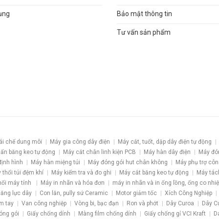
ụng
Bảo mật thông tin
Tư vấn sản phẩm
ái chế dung môi
Máy gia công dây điện
Máy cắt, tuốt, dập dây điện tự động
ấn băng keo tự động
Máy cắt chân linh kiện PCB
Máy hàn dây điện
Máy đó
định hình
Máy hàn miệng túi
Máy đóng gói hut chân không
Máy phụ trợ côn
 thổi túi đệm khí
Máy kiểm tra và đo ghi
Máy cắt băng keo tự động
Máy tác
nối máy tính
Máy in nhãn và hóa đơn
máy in nhãn và in ống lồng, ống co nhiệ
 căng lực dây
Con lăn, pully sứ Ceramic
Motor giảm tốc
Xích Công Nghiệp
m tay
Van công nghiệp
Vòng bi, bạc đạn
Ron và phớt
Dây Curoa
Dây C
óng gói
Giấy chống dính
Màng film chống dính
Giấy chống gỉ VCI Kraft
D