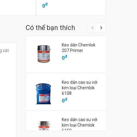
đ
đ
0
0
Có thể bạn thích
Keo dán Chemlok
g cắt
207 Primer
đ
0
Keo dán cao su với
kim loại Chemlok
6108
đ
0
Keo dán cao su với
kim loại Chemlok
6150
đ