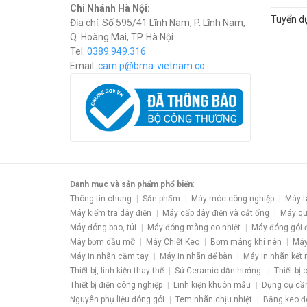
Chi Nhánh Hà Nội:
Tuyển d
Địa chỉ: Số 595/41 Lĩnh Nam, P. Lĩnh Nam,
Q. Hoàng Mai, TP. Hà Nội.
Tel:
0389.949.316
Email:
c
am.p@bma-vietnam.co
Danh mục và sản phẩm phổ biến
:
Thông tin chung
Sản phẩm
Máy móc công nghiệp
Máy t
Máy kiểm tra dây điện
Máy cấp dây điện và cắt ống
Máy qu
Máy đóng bao, túi
Máy đóng màng co nhiệt
Máy đóng gói 
Máy bơm dầu mỡ
Máy Chiết Keo
Bơm màng khí nén
Máy
Máy in nhãn cầm tay
Máy in nhãn để bàn
Máy in nhãn kết 
Thiết bị, linh kiện thay thế
Sứ Ceramic dẫn hướng
Thiết bị
Thiết bị điện công nghiệp
Linh kiện khuôn mẫu
Dụng cụ cầ
Nguyên phụ liệu đóng gói
Tem nhãn chịu nhiệt
Băng keo đ