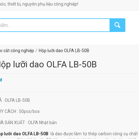
t bị, nguyên phụ liệu công nghiệp!
o cắt công nghiệp
Hộp lưỡi dao OLFA LB-50B
ộp lưỡi dao OLFA LB-50B
đ
Ã
: OLFA LB-50B
UY CÁCH
: 50pcs/box
HÀ SẢN XUẤT
: OLFA Nhật bản
p lưỡi dao OLFA LB-50B
là dao được làm từ thép carbon công cụ chất