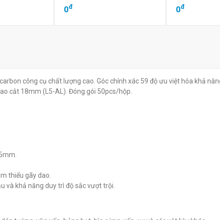
đ
đ
0
0
carbon công cụ chất lượng cao. Góc chính xác 59 độ ưu việt hóa khả năn
 dao cắt 18mm (L5-AL). Đóng gói 50pcs/hộp.
.5mm.
ảm thiểu gãy dao.
và khả năng duy trì độ sắc vượt trội.