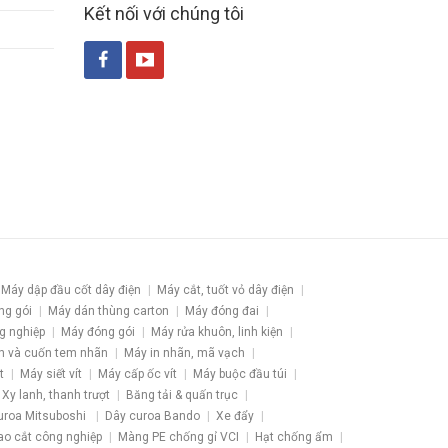
Kết nối với chúng tôi
Máy dập đầu cốt dây điện
Máy cắt, tuốt vỏ dây điện
ng gói
Máy dán thùng carton
Máy đóng đai
g nghiệp
Máy đóng gói
Máy rửa khuôn, linh kiện
h và cuốn tem nhãn
Máy in nhãn, mã vạch
t
Máy siết vít
Máy cấp ốc vít
Máy buộc đầu túi
Xy lanh, thanh trượt
Băng tải & quấn trục
uroa Mitsuboshi
Dây curoa Bando
Xe đẩy
ao cắt công nghiệp
Màng PE chống gỉ VCI
Hạt chống ẩm