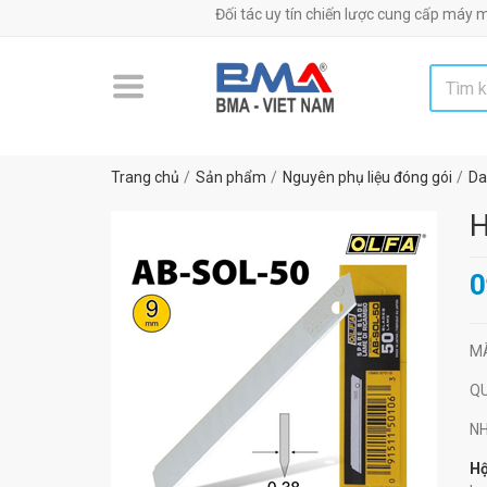
Đối tác uy tín chiến lược cung cấp máy móc, thiế
Trang chủ
Sản phẩm
Nguyên phụ liệu đóng gói
Da
H
0
M
Q
N
Hộ