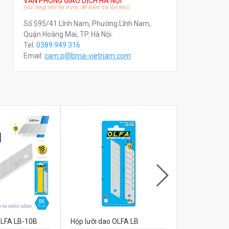
VĂN PHÒNG GIAO DỊCH HÀ NỘI
(Vui lòng liên hệ trước để kiểm tra tồn kho)
Số 595/41 Lĩnh Nam, Phường Lĩnh Nam,
Quận Hoàng Mai, TP. Hà Nội.
Tel:
0389.949.316
Email:
c
am.p@bma-vietnam.com
OLFA LB-10B
Hộp lưỡi dao OLFA LB
Hộp lưỡi da