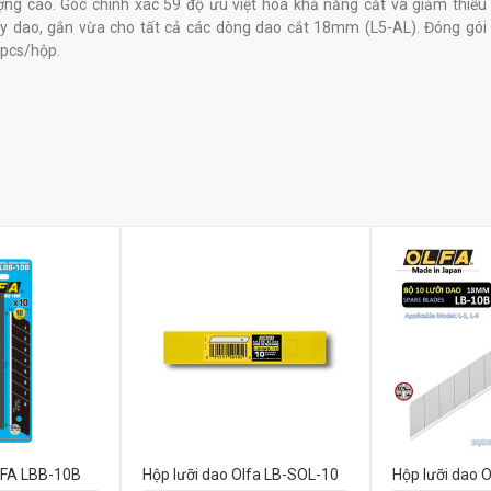
ợng cao. Góc chính xác 59 độ ưu việt hóa khả năng cắt và giảm thiểu
y dao, gắn vừa cho tất cả các dòng dao cắt 18mm (L5-AL). Đóng gói
pcs/hộp.
LFA LBB-10B
Hộp lưỡi dao Olfa LB-SOL-10
Hộp lưỡi dao 