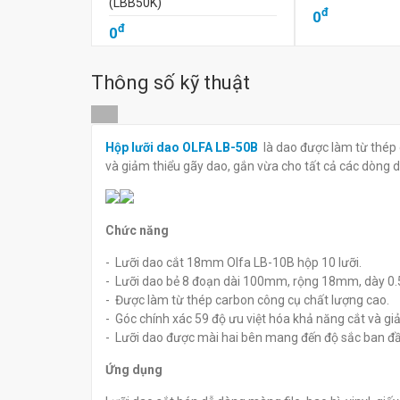
(LBB50K)
đ
0
đ
0
Thông số kỹ thuật
Hộp lưỡi dao OLFA LB-50B
là dao được làm từ thép 
và giảm thiểu gãy dao, gắn vừa cho tất cả các dòng
Chức năng
- Lưỡi dao cắt 18mm Olfa LB-10B hộp 10 lưỡi.
- Lưỡi dao bẻ 8 đoạn dài 100mm, rộng 18mm, dày 0
- Được làm từ thép carbon công cụ chất lượng cao.
- Góc chính xác 59 độ ưu việt hóa khả năng cắt và gi
- Lưỡi dao được mài hai bên mang đến độ sắc ban đầu 
Ứng dụng