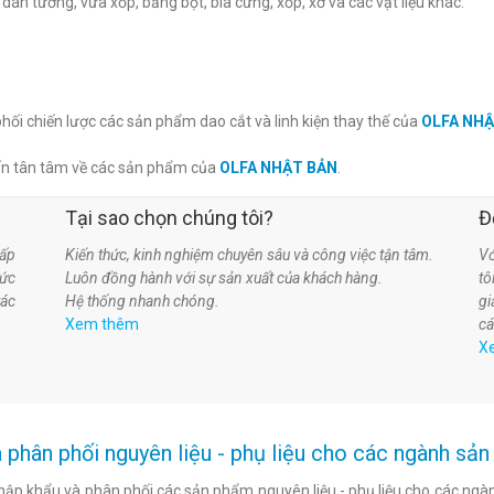
y dán tường, vữa xốp, bảng bọt, bìa cứng, xốp, xơ và các vật liệu khác.
phối chiến lược các sản phẩm dao cắt và linh kiện thay thế của
OLFA NH
ấn tân tâm về các sản phẩm của
OLFA NHẬT BẢN
.
Tại sao chọn chúng tôi?
Đ
ấp
Kiến thức, kinh nghiệm chuyên sâu và công việc tận tâm.
Vớ
hức
Luôn đồng hành với sự sản xuất của khách hàng.
t
tác
Hệ thống nhanh chóng.
gi
Xem thêm
cá
X
 phân phối nguyên liệu - phụ liệu cho các ngành s
hập khẩu và phân phối các sản phẩm nguyên liệu - phụ liệu cho các ngàn