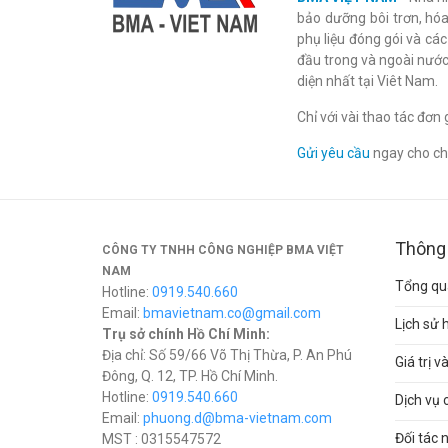
bảo dưỡng bôi trơn, hóa 
phụ liệu đóng gói và cá
đầu trong và ngoài nước
diện nhất tại Viêt Nam.
Chỉ với vài thao tác đơ
Gửi yêu cầu
ngay cho chú
Thông 
CÔNG TY TNHH CÔNG NGHIỆP BMA VIỆT
NAM
Tổng qua
Hotline:
0919.540.660
Email:
bmavietnam.co@gmail.com
Lịch sử 
Trụ sở chính Hồ Chí Minh:
Địa chỉ: Số 59/66 Võ Thị Thừa, P. An Phú
Giá trị 
Đông, Q. 12, TP. Hồ Chí Minh.
Hotline:
0919.540.660
Dịch vụ 
Email:
phuong.d@bma-vietnam.com
Đối tác 
MST : 0315547572