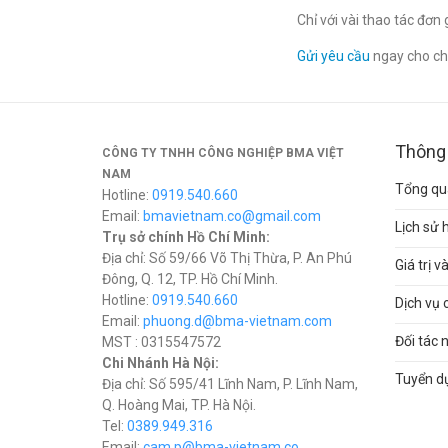
Chỉ với vài thao tác đơ
Gửi yêu cầu
ngay cho chú
Thông 
CÔNG TY TNHH CÔNG NGHIỆP BMA VIỆT
NAM
Tổng qua
Hotline:
0919.540.660
Email:
bmavietnam.co@gmail.com
Lịch sử 
Trụ sở chính Hồ Chí Minh:
Địa chỉ: Số 59/66 Võ Thị Thừa, P. An Phú
Giá trị 
Đông, Q. 12, TP. Hồ Chí Minh.
Hotline:
0919.540.660
Dịch vụ 
Email:
phuong.d@bma-vietnam.com
Đối tác 
MST : 0315547572
Chi Nhánh Hà Nội:
Tuyển d
Địa chỉ: Số 595/41 Lĩnh Nam, P. Lĩnh Nam,
Q. Hoàng Mai, TP. Hà Nội.
Tel:
0389.949.316
Email:
c
am.p@bma-vietnam.co