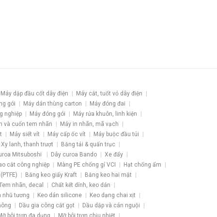
Máy dập đầu cốt dây điện
Máy cắt, tuốt vỏ dây điện
ng gói
Máy dán thùng carton
Máy đóng đai
g nghiệp
Máy đóng gói
Máy rửa khuôn, linh kiện
h và cuốn tem nhãn
Máy in nhãn, mã vạch
t
Máy siết vít
Máy cấp ốc vít
Máy buộc đầu túi
Xy lanh, thanh trượt
Băng tải & quấn trục
uroa Mitsuboshi
Dây curoa Bando
Xe đẩy
ao cắt công nghiệp
Màng PE chống gỉ VCI
Hạt chống ẩm
 (PTFE)
Băng keo giấy Kraft
Băng keo hai mặt
Tem nhãn, decal
Chất kết dính, keo dán
 nhũ tương
Keo dán silicone
Keo dạng chai xịt
hông
Dầu gia công cắt gọt
Dầu dập và cán nguội
Mỡ bôi trơn đa dụng
Mỡ bôi trơn chịu nhiệt