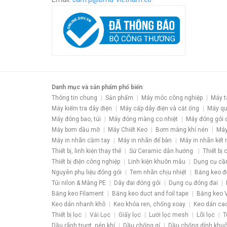
Danh mục và sản phẩm phổ biến
:
Thông tin chung
Sản phẩm
Máy móc công nghiệp
Máy t
Máy kiểm tra dây điện
Máy cấp dây điện và cắt ống
Máy qu
Máy đóng bao, túi
Máy đóng màng co nhiệt
Máy đóng gói 
Máy bơm dầu mỡ
Máy Chiết Keo
Bơm màng khí nén
Máy
Máy in nhãn cầm tay
Máy in nhãn để bàn
Máy in nhãn kết 
Thiết bị, linh kiện thay thế
Sứ Ceramic dẫn hướng
Thiết bị
Thiết bị điện công nghiệp
Linh kiện khuôn mẫu
Dụng cụ cầ
Nguyên phụ liệu đóng gói
Tem nhãn chịu nhiệt
Băng keo đ
Túi nilon & Màng PE
Dây đai đóng gói
Dụng cụ đóng đai
Băng keo Filament
Băng keo duct and foil tape
Băng keo V
Keo dán nhanh khô
Keo khóa ren, chống xoay
Keo dán ca
Thiết bị lọc
Vải Lọc
Giấy lọc
Lưới lọc mesh
Lõi lọc
T
Dầu rãnh trượt, nén khí
Dầu chống gỉ
Dầu chống dính khu