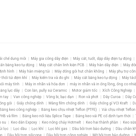
ái chế dung môi
Máy gia công dây điện
Máy cắt, tuốt, dập dây điện tự động
ấn băng keo tự động
Máy cắt chân linh kiện PCB
Máy hàn dây điện
Máy đó
định hình
Máy hàn miệng túi
Máy đóng gói hut chân không
Máy phụ trợ côn
 thổi túi đệm khí
Máy kiểm tra và đo ghi
Máy cắt băng keo tự động
Máy tác
nối máy tính
Máy in nhãn và hóa đơn
máy in nhãn và in ống lồng, ống co nhiệ
 căng lực dây
Con lăn, pully sứ Ceramic
Motor giảm tốc
Xích Công Nghiệp
m tay
Van công nghiệp
Vòng bi, bạc đạn
Ron và phớt
Dây Curoa
Dây C
óng gói
Giấy chống dính
Màng film chống dính
Giấy chống gỉ VCI Kraft
D
Băng keo công nghiệp
Băng keo chịu nhiệt Teflon (PTFE)
Vải chịu nhiệt Teflon
HB và film
Băng keo nối liệu Splice Tape
Băng keo vải PE cố định tạm thời
o su
Keo dán Expoxy
Keo nóng chảy Hotmelt
Keo hai thành phần
Keo sữa
úi lọc
Lọc dầu
Lọc khí
Lọc khí gas
Dầu bôi trơn bảo dưỡng
Dầu chân k
ôn
Dầu bôi trơn silicone
Dầu bôi trơn công nghiệp
Mỡ bôi trơn bảo dưỡng