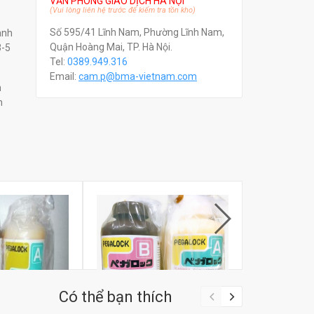
VĂN PHÒNG GIAO DỊCH HÀ NỘI
(Vui lòng liên hệ trước để kiểm tra tồn kho)
Số 595/41 Lĩnh Nam, Phường Lĩnh Nam,
ành
Quận Hoàng Mai, TP. Hà Nội.
3-5
Tel:
0389.949.316
Email:
c
am.p@bma-vietnam.com
m
n
Có thể bạn thích