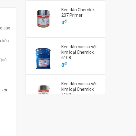
Keo dán Chemlok
hanh khô nhựa
Keo dán nhanh khô cho nhựa,
Keo dán nhan
207 Primer
P Pegaloc 9501
kim loại Pegalock 9015
kim loại Peg
đ
0
đ
đ
0
0
ng cao
ộ bền
Keo dán cao su với
kim loại Chemlok
6108
 Quá
đ
0
Keo dán cao su với
kim loại Chemlok
 với
6150
đ
0