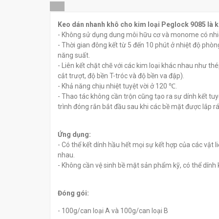
Keo dán nhanh khô cho kim
Keo dán Epoxy
Keo dán nhanh khô cho kim loại Peglock 9085 là ke
loại Pegalock 9210
Pegalock 9501
- Không sử dụng dung môi hữu cơ và monome có nhiệt
đ
đ
0
0
- Thời gian đông kết từ 5 đến 10 phút ở nhiệt độ phò
năng suất.
- Liên kết chặt chẽ với các kim loại khác nhau như th
cắt trượt, độ bền T-tróc và độ bền va đập).
- Khả năng chịu nhiệt tuyệt vời ở 120 ℃.
- Thao tác không cần trộn cũng tạo ra sự dính kết tu
trình đóng rắn bắt đầu sau khi các bề mặt được lắp r
Ứng dụng:
- Có thể kết dính hầu hết mọi sự kết hợp của các vật
nhau.
- Không cần vệ sinh bề mặt sản phẩm kỹ, có thể dính 
Đóng gói:
- 100g/can loại A và 100g/can loại B