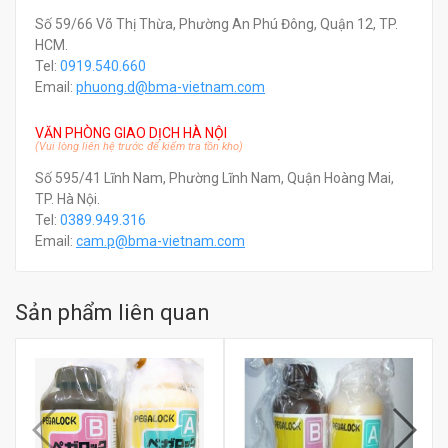
Số 59/66 Võ Thị Thừa, Phường An Phú Đông, Quận 12, TP.
HCM.
Tel:
0919.540.660
Email:
phuong.d@bma-vietnam.com
VĂN PHÒNG GIAO DỊCH HÀ NỘI
(Vui lòng liên hệ trước để kiểm tra tồn kho)
Số 595/41 Lĩnh Nam, Phường Lĩnh Nam, Quận Hoàng Mai,
TP. Hà Nội.
Tel:
0389.949.316
Email:
c
am.p@bma-vietnam.com
Sản phẩm liên quan