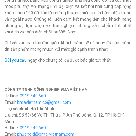
công nghiệp, băng keo công nghiệp, phụ liệu đóng gói và các máy
móc phụ trợ. Với mạng lưới đại diện và kết nối nhà cung cấp rộng
khắp - hơn 100 đối tác từ những thương hiệu uy tín hàng đầu trong
và ngoài nước. Chúng tôi luôn cam kết mang đến cho khách hàng
những sự lựa chọn và trải nghiệm những sản phẩm tốt nhất
với dịch vụ toàn diện nhất tại Viêt Nam.
Chỉ với vài thao tác đơn giản, khách hàng sẽ có ngay đủ các thông
tin sản phẩm mong muốn với mức giá cạnh tranh nhất.
Gửi yêu cầu
ngay cho chúng tôi để được báo giá tốt nhất.
CÔNG TY TNHH CÔNG NGHIỆP BMA VIỆT NAM
Hotline:
0919.540.660
Email:
bmavietnam.co@gmail.com
Trụ sở chính Hồ Chí Minh:
Địa chỉ: Số 59/66 Võ Thị Thừa, P. An Phú Đông, Q. 12, TP. Hồ Chí
Minh.
Hotline:
0919.540.660
Email:
phuong.d@bma-vietnam.com