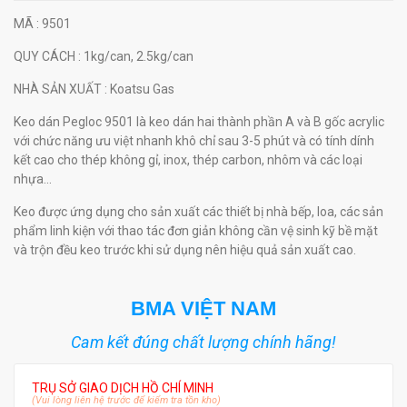
MÃ
: 9501
QUY CÁCH
: 1kg/can, 2.5kg/can
NHÀ SẢN XUẤT
: Koatsu Gas
Keo dán Pegloc 9501 là keo dán hai thành phần A và B gốc acrylic
với chức năng ưu việt nhanh khô chỉ sau 3-5 phút và có tính dính
kết cao cho thép không gỉ, inox, thép carbon, nhôm và các loại
nhựa...
Keo được ứng dụng cho sản xuất các thiết bị nhà bếp, loa, các sản
phẩm linh kiện với thao tác đơn giản không cần vệ sinh kỹ bề mặt
và trộn đều keo trước khi sử dụng nên hiệu quả sản xuất cao.
BMA VIỆT NAM
Cam kết đúng chất lượng chính hãng!
TRỤ SỞ GIAO DỊCH HỒ CHÍ MINH
(Vui lòng liên hệ trước để kiểm tra tồn kho)