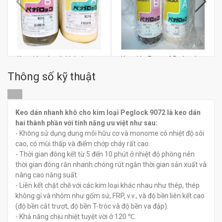
Keo dán nhanh khô cho
Keo dán Epoxy AB nhanh
kim loại Pegalock 9210
khô Pegalock 9501
Thông số kỹ thuật
đ
đ
0
0
Keo dán nhanh khô cho kim loại Peglock 9072 là keo dán
hai thành phần với tính năng ưu việt như sau:
- Không sử dụng dung môi hữu cơ và monome có nhiệt độ sôi
cao, có mùi thấp và điểm chớp cháy rất cao.
- Thời gian đông kết từ 5 đến 10 phút ở nhiệt độ phòng nên
thời gian đóng rắn nhanh chóng rút ngắn thời gian sản xuất và
nâng cao năng suất.
- Liên kết chặt chẽ với các kim loại khác nhau như thép, thép
không gỉ và nhôm như gốm sứ, FRP, v.v., và độ bền liên kết cao
(độ bền cắt trượt, độ bền T-tróc và độ bền va đập).
- Khả năng chịu nhiệt tuyệt vời ở 120 ℃.