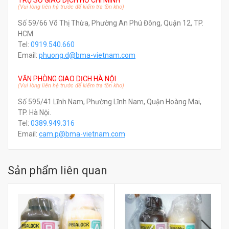
TRỤ SỞ GIAO DỊCH HỒ CHÍ MINH
(Vui lòng liên hệ trước để kiểm tra tồn kho)
Số 59/66 Võ Thị Thừa, Phường An Phú Đông, Quận 12, TP.
HCM.
Tel:
0919.540.660
Email:
phuong.d@bma-vietnam.com
VĂN PHÒNG GIAO DỊCH HÀ NỘI
(Vui lòng liên hệ trước để kiểm tra tồn kho)
Số 595/41 Lĩnh Nam, Phường Lĩnh Nam, Quận Hoàng Mai,
TP. Hà Nội.
Tel:
0389.949.316
Email:
c
am.p@bma-vietnam.com
Sản phẩm liên quan