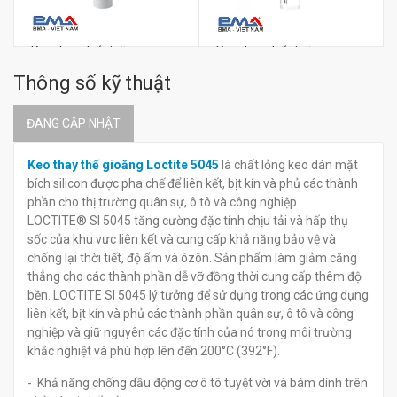
Keo thay thế gioăng
Keo thay thế gioăng
Loctite 5999
Loctite 5970
Thông số kỹ thuật
ĐANG CẬP NHẬT
đ
đ
0
0
Keo thay thế gioăng Loctite 5045
là chất lỏng keo dán mặt
bích silicon được pha chế để liên kết, bịt kín và phủ các thành
phần cho thị trường quân sự, ô tô và công nghiệp.
LOCTITE® SI 5045 tăng cường đặc tính chịu tải và hấp thụ
sốc của khu vực liên kết và cung cấp khả năng bảo vệ và
chống lại thời tiết, độ ẩm và ôzôn. Sản phẩm làm giảm căng
thẳng cho các thành phần dễ vỡ đồng thời cung cấp thêm độ
bền. LOCTITE SI 5045 lý tưởng để sử dụng trong các ứng dụng
liên kết, bịt kín và phủ các thành phần quân sự, ô tô và công
nghiệp và giữ nguyên các đặc tính của nó trong môi trường
khắc nghiệt và phù hợp lên đến 200°C (392°F).
- Khả năng chống dầu động cơ ô tô tuyệt vời và bám dính trên