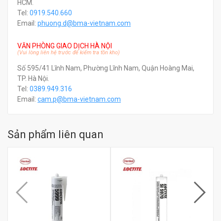
HCM.
Tel:
0919.540.660
Email:
phuong.d@bma-vietnam.com
VĂN PHÒNG GIAO DỊCH HÀ NỘI
(Vui lòng liên hệ trước để kiểm tra tồn kho)
Số 595/41 Lĩnh Nam, Phường Lĩnh Nam, Quận Hoàng Mai,
TP. Hà Nội.
Tel:
0389.949.316
Email:
c
am.p@bma-vietnam.com
Sản phẩm liên quan