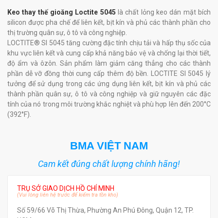
Keo thay thế gioăng Loctite 5045
là chất lỏng keo dán mặt bích
silicon được pha chế để liên kết, bịt kín và phủ các thành phần cho
thị trường quân sự, ô tô và công nghiệp.
LOCTITE® SI 5045 tăng cường đặc tính chịu tải và hấp thụ sốc của
khu vực liên kết và cung cấp khả năng bảo vệ và chống lại thời tiết,
độ ẩm và ôzôn. Sản phẩm làm giảm căng thẳng cho các thành
phần dễ vỡ đồng thời cung cấp thêm độ bền. LOCTITE SI 5045 lý
tưởng để sử dụng trong các ứng dụng liên kết, bịt kín và phủ các
thành phần quân sự, ô tô và công nghiệp và giữ nguyên các đặc
tính của nó trong môi trường khắc nghiệt và phù hợp lên đến 200°C
(392°F).
BMA VIỆT NAM
Cam kết đúng chất lượng chính hãng!
TRỤ SỞ GIAO DỊCH HỒ CHÍ MINH
(Vui lòng liên hệ trước để kiểm tra tồn kho)
Số 59/66 Võ Thị Thừa, Phường An Phú Đông, Quận 12, TP.