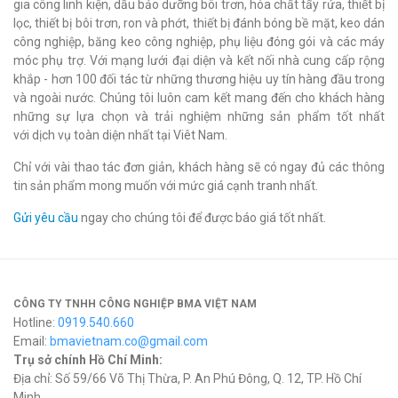
gia công linh kiện, dầu bảo dưỡng bôi trơn, hóa chất tẩy rửa, thiết bị
lọc, thiết bị bôi trơn, ron và phớt, thiết bị đánh bóng bề mặt, keo dán
công nghiệp, băng keo công nghiệp, phụ liệu đóng gói và các máy
móc phụ trợ. Với mạng lưới đại diện và kết nối nhà cung cấp rộng
khắp - hơn 100 đối tác từ những thương hiệu uy tín hàng đầu trong
và ngoài nước. Chúng tôi luôn cam kết mang đến cho khách hàng
những sự lựa chọn và trải nghiệm những sản phẩm tốt nhất
với dịch vụ toàn diện nhất tại Viêt Nam.
Chỉ với vài thao tác đơn giản, khách hàng sẽ có ngay đủ các thông
tin sản phẩm mong muốn với mức giá cạnh tranh nhất.
Gửi yêu cầu
ngay cho chúng tôi để được báo giá tốt nhất.
CÔNG TY TNHH CÔNG NGHIỆP BMA VIỆT NAM
Hotline:
0919.540.660
Email:
bmavietnam.co@gmail.com
Trụ sở chính Hồ Chí Minh:
Địa chỉ: Số 59/66 Võ Thị Thừa, P. An Phú Đông, Q. 12, TP. Hồ Chí
Minh.