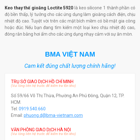
Keo thay thế gioăng Loctite 5920
là keo silicone 1 thành phần có
độ bền thấp, lý tưởng cho các ứng dụng làm gioăng cách điện, chịu
nhiệt độ cao. Tuyệt vời trên các mặt bích mềm có bề mặt gia công
hoặc đúc. Nếu bạn đang tìm kiếm một loại keo chịu nhiệt độ cao,
đóng rắn bằng hơi ẩm cho các ứng dụng nhạy cảm với sự ăn mòn.
BMA VIỆT NAM
Cam kết đúng chất lượng chính hãng!
TRỤ SỞ GIAO DỊCH HỒ CHÍ MINH
(Vui lòng liên hệ trước để kiểm tra tồn kho)
Số 59/66 Võ Thị Thừa, Phường An Phú Đông, Quận 12, TP.
HCM.
Tel:
0919.540.660
Email:
phuong.d@bma-vietnam.com
VĂN PHÒNG GIAO DỊCH HÀ NỘI
(Vui lòng liên hệ trước để kiểm tra tồn kho)