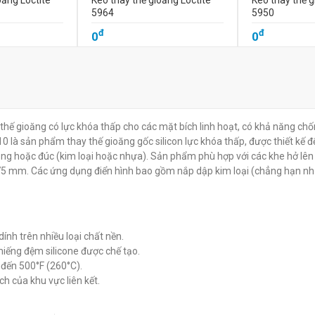
oăng Loctite
Keo thay thế gioăng Loctite
Keo thay thế g
5964
5950
đ
đ
0
0
thế gioăng có lực khóa thấp cho các mặt bích linh hoạt, có khả năng ch
0 là sản phẩm thay thế gioăng gốc silicon lực khóa thấp, được thiết kế đ
công hoặc đúc (kim loại hoặc nhựa). Sản phẩm phù hợp với các khe hở lên
,75 mm. Các ứng dụng điển hình bao gồm nắp dập kim loại (chẳng hạn n
ính trên nhiều loại chất nền.
 miếng đệm silicone được chế tạo.
 đến 500°F (260°C).
ch của khu vực liên kết.