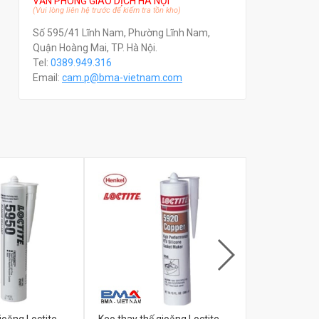
VĂN PHÒNG GIAO DỊCH HÀ NỘI
(Vui lòng liên hệ trước để kiểm tra tồn kho)
Số 595/41 Lĩnh Nam, Phường Lĩnh Nam,
Quận Hoàng Mai, TP. Hà Nội.
Tel:
0389.949.316
Email:
c
am.p@bma-vietnam.com