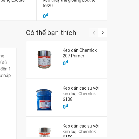
ioăng Loctite
Keo thay thế gioăng Loctite
Keo thay thế 
5920
5905
đ
đ
0
0
Có thể bạn thích
Keo dán Chemlok
ống
207 Primer
đ
ể sử
0
 đến 1
hư nắp
Keo dán cao su với
kim loại Chemlok
6108
đ
0
Keo dán cao su với
kim loại Chemlok
6150