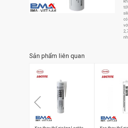
kh
tố
si
có
vớ
2,
nh
Sản phẩm liên quan