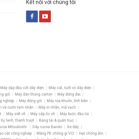
Kết nối với chúng tôi
Máy dập đầu cốt dây điện
Máy cắt, tuốt vỏ dây điện
ng gói
Máy dán thùng carton
Máy đóng đai
g nghiệp
Máy đóng gói
Máy rửa khuôn, linh kiện
h và cuốn tem nhãn
Máy in nhãn, mã vạch
t
Máy siết vít
Máy cấp ốc vít
Máy buộc đầu túi
Xy lanh, thanh trượt
Băng tải & quấn trục
uroa Mitsuboshi
Dây curoa Bando
Xe đẩy
ao cắt công nghiệp
Màng PE chống gỉ VCI
Hạt chống ẩm