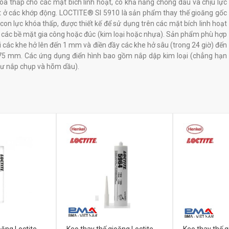
óa thấp cho các mặt bích linh hoạt, có khả năng chống dầu và chịu lực
t ở các khớp động. LOCTITE® SI 5910 là sản phẩm thay thế gioăng gốc
licon lực khóa thấp, được thiết kế để sử dụng trên các mặt bích linh hoạt
 các bề mặt gia công hoặc đúc (kim loại hoặc nhựa). Sản phẩm phù hợp
i các khe hở lên đến 1 mm và điền đầy các khe hở sâu (trong 24 giờ) đến
75 mm. Các ứng dụng điển hình bao gồm nắp dập kim loại (chẳng hạn
ư nắp chụp và hõm dầu).