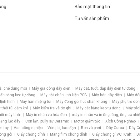
ụng
Bảo mật thông tin
Tư vấn sản phẩm
ái chế dung môi
Máy gia công dây điện
Máy cắt, tuốt, dập dây điện tự động
ấn băng keo tự động
Máy cắt chân linh kiện PCB
Máy hàn dây điện
Máy đó
định hình
Máy hàn miệng túi
Máy đóng gói hut chân không
Máy phụ trợ côn
 thổi túi đệm khí
Máy kiểm tra và đo ghi
Máy cắt băng keo tự động
Máy tác
nối máy tính
Máy in nhãn và hóa đơn
máy in nhãn và in ống lồng, ống co nhiệ
 căng lực dây
Con lăn, pully sứ Ceramic
Motor giảm tốc
Xích Công Nghiệp
m tay
Van công nghiệp
Vòng bi, bạc đạn
Ron và phớt
Dây Curoa
Dây C
óng gói
Giấy chống dính
Màng film chống dính
Giấy chống gỉ VCI Kraft
D