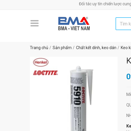
Đối tác uy tín chiến lược cung cấp má
Trang chủ
Sản phẩm
Chất kết dính, keo dán
Keo k
K
0
M
Q
N
Ke