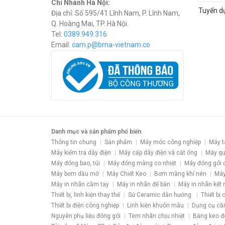
Chi Nhánh Hà Nội:
Tuyển d
Địa chỉ: Số 595/41 Lĩnh Nam, P. Lĩnh Nam,
Q. Hoàng Mai, TP. Hà Nội.
Tel:
0389.949.316
Email:
c
am.p@bma-vietnam.co
Danh mục và sản phẩm phổ biến
:
Thông tin chung
Sản phẩm
Máy móc công nghiệp
Máy t
Máy kiểm tra dây điện
Máy cấp dây điện và cắt ống
Máy qu
Máy đóng bao, túi
Máy đóng màng co nhiệt
Máy đóng gói 
Máy bơm dầu mỡ
Máy Chiết Keo
Bơm màng khí nén
Máy
Máy in nhãn cầm tay
Máy in nhãn để bàn
Máy in nhãn kết 
Thiết bị, linh kiện thay thế
Sứ Ceramic dẫn hướng
Thiết bị
Thiết bị điện công nghiệp
Linh kiện khuôn mẫu
Dụng cụ cầ
Nguyên phụ liệu đóng gói
Tem nhãn chịu nhiệt
Băng keo đ