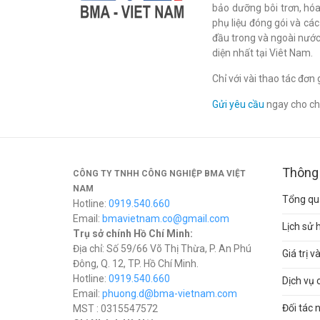
bảo dưỡng bôi trơn, hóa 
phụ liệu đóng gói và cá
đầu trong và ngoài nước
diện nhất tại Viêt Nam.
Chỉ với vài thao tác đơ
Gửi yêu cầu
ngay cho chú
Thông 
CÔNG TY TNHH CÔNG NGHIỆP BMA VIỆT
NAM
Tổng qua
Hotline:
0919.540.660
Email:
bmavietnam.co@gmail.com
Lịch sử 
Trụ sở chính Hồ Chí Minh:
Địa chỉ: Số 59/66 Võ Thị Thừa, P. An Phú
Giá trị 
Đông, Q. 12, TP. Hồ Chí Minh.
Hotline:
0919.540.660
Dịch vụ 
Email:
phuong.d@bma-vietnam.com
Đối tác 
MST : 0315547572