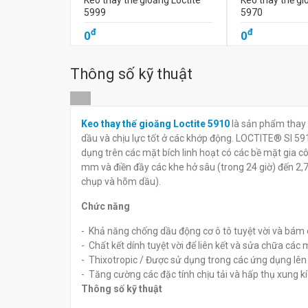
Keo thay thế gioăng Loctite
Keo thay thế gi
5999
5970
đ
đ
0
0
Thông số kỹ thuật
Keo thay thế gioăng Loctite 5910
là sản phẩm thay 
dầu và chịu lực tốt ở các khớp động. LOCTITE® SI 591
dụng trên các mặt bích linh hoạt có các bề mặt gia 
mm và điền đầy các khe hở sâu (trong 24 giờ) đến 2
chụp và hõm dầu).
Chức năng
- Khả năng chống dầu động cơ ô tô tuyệt vời và bám d
- Chất kết dính tuyệt vời để liên kết và sửa chữa các
- Thixotropic / Được sử dụng trong các ứng dụng lên
- Tăng cường các đặc tính chịu tải và hấp thụ xung kí
Thông số kỹ thuật