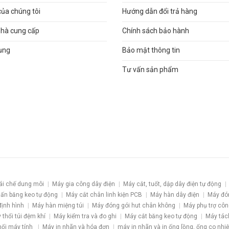
của chúng tôi
Hướng dẫn đổi trả hàng
nhà cung cấp
Chính sách bảo hành
ụng
Bảo mật thông tin
Tư vấn sản phẩm
ái chế dung môi
Máy gia công dây điện
Máy cắt, tuốt, dập dây điện tự động
ấn băng keo tự động
Máy cắt chân linh kiện PCB
Máy hàn dây điện
Máy đó
định hình
Máy hàn miệng túi
Máy đóng gói hut chân không
Máy phụ trợ côn
 thổi túi đệm khí
Máy kiểm tra và đo ghi
Máy cắt băng keo tự động
Máy tác
nối máy tính
Máy in nhãn và hóa đơn
máy in nhãn và in ống lồng, ống co nhiệ