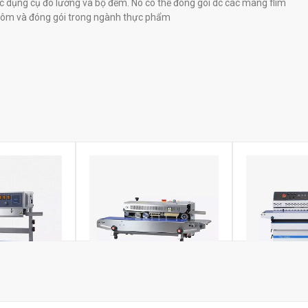
c dụng cụ đo lường và bộ đếm. Nó có thể đóng gói dc các màng flim
ôm và đóng gói trong ngành thực phẩm
túi đứng thực
Máy hàn miệng túi thực phẩm
Máy hàn miệng 