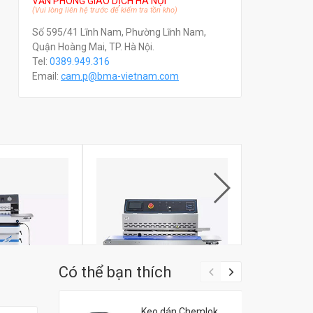
VĂN PHÒNG GIAO DỊCH HÀ NỘI
(Vui lòng liên hệ trước để kiểm tra tồn kho)
Số 595/41 Lĩnh Nam, Phường Lĩnh Nam,
Quận Hoàng Mai, TP. Hà Nội.
Tel:
0389.949.316
Email:
c
am.p@bma-vietnam.com
Có thể bạn thích
túi, thổi khí,
Máy hàn miệng túi ngang in
Máy hàn miện
Keo dán Chemlok