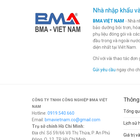
Nhà nhập khẩu và
BMA VIỆT NAM
- Nhà n
bảo dưỡng bôi trơn, hóa 
phụ liệu đóng gói và cá
đầu trong và ngoài nước
diện nhất tại Viêt Nam.
Chỉ với vài thao tác đơ
Gửi yêu cầu
ngay cho chú
Thông 
CÔNG TY TNHH CÔNG NGHIỆP BMA VIỆT
NAM
Tổng qua
Hotline:
0919.540.660
Email:
bmavietnam.co@gmail.com
Lịch sử 
Trụ sở chính Hồ Chí Minh:
Địa chỉ: Số 59/66 Võ Thị Thừa, P. An Phú
Giá trị 
Đông, Q. 12, TP. Hồ Chí Minh.