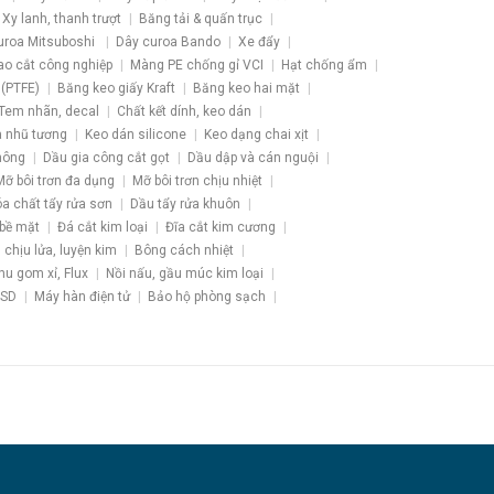
Xy lanh, thanh trượt
Băng tải & quấn trục
uroa Mitsuboshi
Dây curoa Bando
Xe đẩy
ao cắt công nghiệp
Màng PE chống gỉ VCI
Hạt chống ẩm
 (PTFE)
Băng keo giấy Kraft
Băng keo hai mặt
Tem nhãn, decal
Chất kết dính, keo dán
 nhũ tương
Keo dán silicone
Keo dạng chai xịt
hông
Dầu gia công cắt gọt
Dầu dập và cán nguội
Mỡ bôi trơn đa dụng
Mỡ bôi trơn chịu nhiệt
a chất tẩy rửa sơn
Dầu tẩy rửa khuôn
 bề mặt
Đá cắt kim loại
Đĩa cắt kim cương
u chịu lửa, luyện kim
Bông cách nhiệt
hu gom xỉ, Flux
Nồi nấu, gầu múc kim loại
ESD
Máy hàn điện tử
Bảo hộ phòng sạch