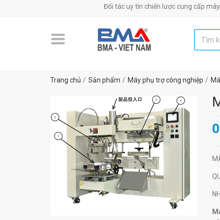
Đối tác uy tín chiến lược cung cấp máy móc, th
Trang chủ
Sản phẩm
Máy phụ trợ công nghiệp
Má
M
0
M
Q
N
Má