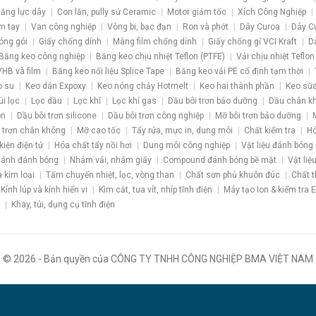
 căng lực dây
Con lăn, pully sứ Ceramic
Motor giảm tốc
Xích Công Nghiệp
m tay
Van công nghiệp
Vòng bi, bạc đạn
Ron và phớt
Dây Curoa
Dây C
óng gói
Giấy chống dính
Màng film chống dính
Giấy chống gỉ VCI Kraft
D
Băng keo công nghiệp
Băng keo chịu nhiệt Teflon (PTFE)
Vải chịu nhiệt Teflon
HB và film
Băng keo nối liệu Splice Tape
Băng keo vải PE cố định tạm thời
o su
Keo dán Expoxy
Keo nóng chảy Hotmelt
Keo hai thành phần
Keo sữa
úi lọc
Lọc dầu
Lọc khí
Lọc khí gas
Dầu bôi trơn bảo dưỡng
Dầu chân k
ôn
Dầu bôi trơn silicone
Dầu bôi trơn công nghiệp
Mỡ bôi trơn bảo dưỡng
 trơn chân không
Mỡ cao tốc
Tẩy rửa, mực in, dung môi
Chất kiểm tra
Hó
kiện điện tử
Hóa chất tẩy nồi hơi
Dung môi công nghiệp
Vật liệu đánh bóng
ánh đánh bóng
Nhám vải, nhám giấy
Compound đánh bóng bề mặt
Vật liệ
a kim loại
Tấm chuyển nhiệt, lọc, vòng than
Chất sơn phủ khuôn đúc
Chất t
Kính lúp và kính hiển vi
Kìm cắt, tua vít, nhíp tĩnh điện
Máy tạo Ion & kiểm tra 
Khay, túi, dụng cụ tĩnh điện
© 2026 - Bản quyền của CÔNG TY TNHH CÔNG NGHIỆP BMA VIỆT NAM