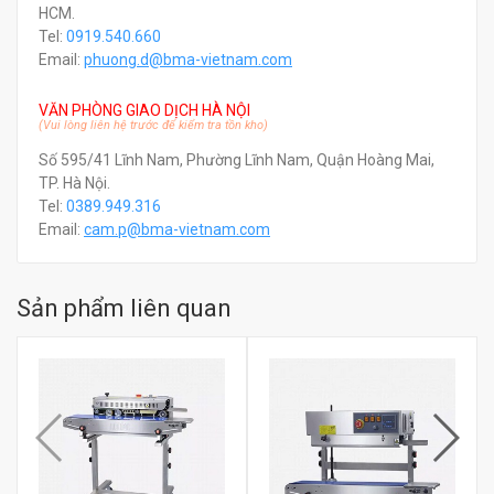
HCM.
Tel:
0919.540.660
Email:
phuong.d@bma-vietnam.com
VĂN PHÒNG GIAO DỊCH HÀ NỘI
(Vui lòng liên hệ trước để kiểm tra tồn kho)
Số 595/41 Lĩnh Nam, Phường Lĩnh Nam, Quận Hoàng Mai,
TP. Hà Nội.
Tel:
0389.949.316
Email:
c
am.p@bma-vietnam.com
Sản phẩm liên quan