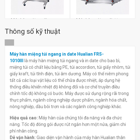
Máy hàn miệng túi ngang
Máy hàn miệng túi đứng
thực phẩm Hualian FRB-
thực phẩm Hualian FRB-
Thông số kỹ thuật
770III
770II
đ
đ
0
0
Máy hàn miệng túi ngang in date Hualian FRS-
1010III
là máy hàn miệng túi ngang và in date cho bao bì,
miệng túi có chất liệu bằng PE, túi accordion, túi giấy nhôm, túi
giấy kraft, túi tĩnh điện, túi âm dương. Máy có thể niêm phong
tất cả các loại vật liệu có thể chữa được nhiệt, áp dụng hệ
thống điều khiển nhiệt độ không đổi và cơ chế truyền điều
chỉnh tốc độ không có bước. Máy được sử dụng rộng rãi trong
thực phẩm, ngành công nghiệp dược phẩm, ngành hóa chất,
nông nghiệp, dầu bôi trơn và các ngành công nghiệp khác.
Hiệu quả cao:
Máy hàn của chúng tôi đa năng và đa chức
năng. Tốc độ đóng gói được rút ngắn hơn một nửa, giảm chi
phí nhân công.
Dễ vận hành:
Giao diện vận hành của máy hàn Hualian thân