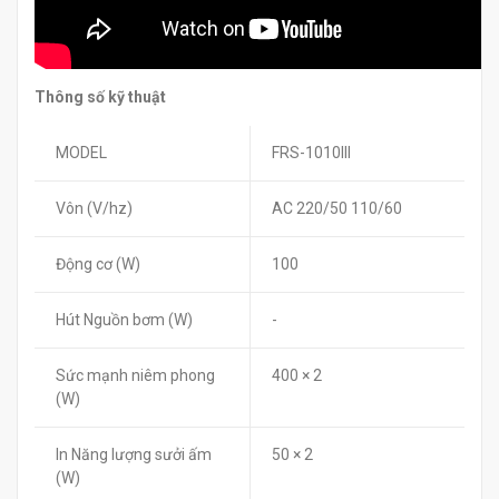
Thông số kỹ thuật
MODEL
FRS-1010III
Vôn (V/hz)
AC 220/50 110/60
Động cơ (W)
100
Hút Nguồn bơm (W)
-
Sức mạnh niêm phong
400 × 2
(W)
In Năng lượng sưởi ấm
50 × 2
(W)