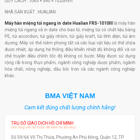
QUY CÁCH
: 1065 × 540 × 1020mm
NHÀ SẢN XUẤT
: HUALIAN
Máy hàn miệng túi ngang in date Hualian FRS-1010III
là máy hàn
miệng túi ngang và in date cho bao bì, miệng túi có chất liệu bằng
PE, túi accordion, túi giấy nhôm, túi giấy kraft, túi tĩnh điện, túi âm
dương. Máy có thể niêm phong tất cả các loại vật liệu có thể chữa
được nhiệt, áp dụng hệ thống điều khiển nhiệt độ không đổi và cơ
chế truyền điều chỉnh tốc độ không có bước. Máy được sử dụng
rộng rãi trong thực phẩm, ngành công nghiệp dược phẩm, ngành
hóa chất, nông nghiệp, dầu bôi trơn và các ngành công nghiệp
khác.
BMA VIỆT NAM
Cam kết đúng chất lượng chính hãng!
TRỤ SỞ GIAO DỊCH HỒ CHÍ MINH
(Vui lòng liên hệ trước để kiểm tra tồn kho)
Số 59/66 Võ Thị Thừa, Phường An Phú Đông, Quận 12, TP.