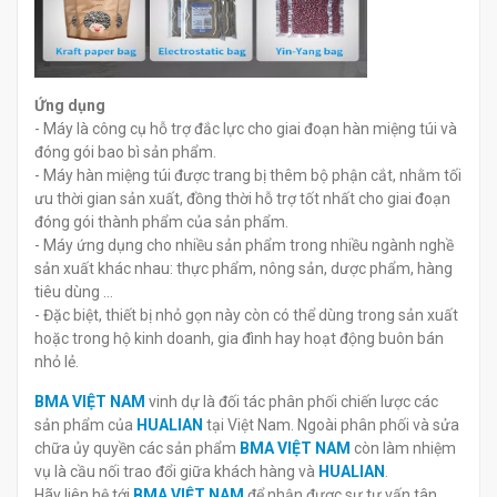
Ứng dụng
- Máy là công cụ hỗ trợ đắc lực cho giai đoạn hàn miệng túi và
đóng gói bao bì sản phẩm.
- Máy hàn miệng túi được trang bị thêm bộ phận cắt, nhằm tối
ưu thời gian sản xuất, đồng thời hỗ trợ tốt nhất cho giai đoạn
đóng gói thành phẩm của sản phẩm.
- Máy ứng dụng cho nhiều sản phẩm trong nhiều ngành nghề
sản xuất khác nhau: thực phẩm, nông sản, dược phẩm, hàng
tiêu dùng …
- Đặc biệt, thiết bị nhỏ gọn này còn có thể dùng trong sản xuất
hoặc trong hộ kinh doanh, gia đình hay hoạt động buôn bán
nhỏ lẻ.
BMA VIỆT NAM
vinh dự là đối tác phân phối chiến lược các
sản phẩm của
HUALIAN
tại Việt Nam. Ngoài phân phối và sửa
chữa ủy quyền các sản phẩm
BMA VIỆT NAM
còn làm nhiệm
vụ là cầu nối trao đổi giữa khách hàng và
HUALIAN
.
Hãy liên hệ tới
BMA VIỆT NAM
để nhận được sự tư vấn tân