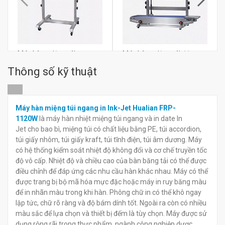
Máy hàn miệng túi ngang
Máy hàn miệng túi đứng
thực phẩm Hualian FRB-
thực phẩm Hualian FRB-
Thông số kỹ thuật
770III
770II
đ
đ
0
0
Máy hàn miệng túi ngang in Ink-Jet Hualian FRP-
1120W
là máy hàn nhiệt miệng túi ngang và in date In
Jet cho bao bì, miệng túi có chất liệu bằng PE, túi accordion,
túi giấy nhôm, túi giấy kraft, túi tĩnh điện, túi âm dương. Máy
có hệ thống kiểm soát nhiệt độ không đổi và cơ chế truyền tốc
độ vô cấp. Nhiệt độ và chiều cao của bàn băng tải có thể được
điều chỉnh để đáp ứng các nhu cầu hàn khác nhau. Máy có thể
được trang bị bộ mã hóa mực đặc hoặc máy in ruy băng màu
để in nhãn màu trong khi hàn. Phông chữ in có thể khô ngay
lập tức, chữ rõ ràng và độ bám dính tốt. Ngoài ra còn có nhiều
màu sắc để lựa chọn và thiết bị đếm là tùy chọn. Máy được sử
dụng rộng rãi trong thực phẩm, ngành công nghiệp dược