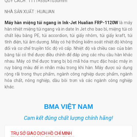
QUY CÁCH
: 1111×550×1030mm
NHÀ SẢN XUẤT
: HUALIAN
Máy hàn miệng túi ngang in Ink-Jet Hualian FRP-1120W
là máy
hàn nhiệt miệng túi ngang và in date In Jet cho bao bì, miệng túi có
chất liệu bằng PE, túi accordion, túi giấy nhôm, túi giấy kraft, túi
tĩnh điện, túi âm dương. Máy có hệ thống kiểm soát nhiệt độ không
đổi và cơ chế truyền tốc độ vô cấp. Nhiệt độ và chiều cao của bàn
băng tải có thể được điều chỉnh để đáp ứng các nhu cầu hàn khác
nhau. Máy có thể được trang bị bộ mã hóa mực đặc hoặc máy in
ruy băng màu để in nhãn màu trong khi hàn. Máy được sử dụng
rộng rãi trong thực phẩm, ngành công nghiệp dược phẩm, ngành
hóa chất, nông nghiệp, dầu bôi trơn và các ngành công nghiệp
khác.
BMA VIỆT NAM
Cam kết đúng chất lượng chính hãng!
TRỤ SỞ GIAO DỊCH HỒ CHÍ MINH