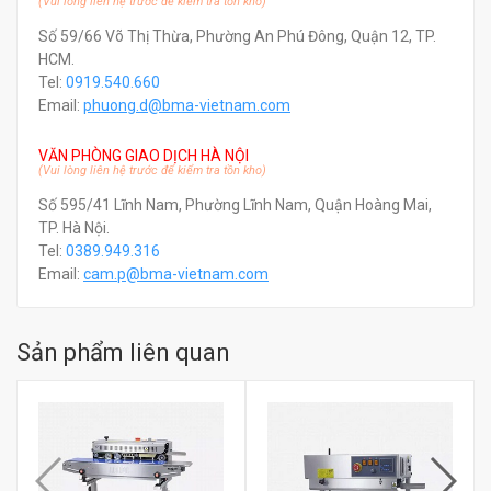
(Vui lòng liên hệ trước để kiểm tra tồn kho)
Số 59/66 Võ Thị Thừa, Phường An Phú Đông, Quận 12, TP.
HCM.
Tel:
0919.540.660
Email:
phuong.d@bma-vietnam.com
VĂN PHÒNG GIAO DỊCH HÀ NỘI
(Vui lòng liên hệ trước để kiểm tra tồn kho)
Số 595/41 Lĩnh Nam, Phường Lĩnh Nam, Quận Hoàng Mai,
TP. Hà Nội.
Tel:
0389.949.316
Email:
c
am.p@bma-vietnam.com
Sản phẩm liên quan