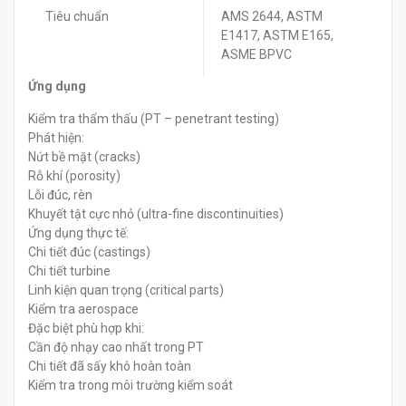
Tiêu chuẩn
AMS 2644, ASTM
E1417, ASTM E165,
ASME BPVC
Ứng dụng
Kiểm tra thẩm thấu (PT – penetrant testing)
Phát hiện:
Nứt bề mặt (cracks)
Rỗ khí (porosity)
Lỗi đúc, rèn
Khuyết tật cực nhỏ (ultra-fine discontinuities)
Ứng dụng thực tế:
Chi tiết đúc (castings)
Chi tiết turbine
Linh kiện quan trọng (critical parts)
Kiểm tra aerospace
Đặc biệt phù hợp khi:
Cần độ nhạy cao nhất trong PT
Chi tiết đã sấy khô hoàn toàn
Kiểm tra trong môi trường kiểm soát