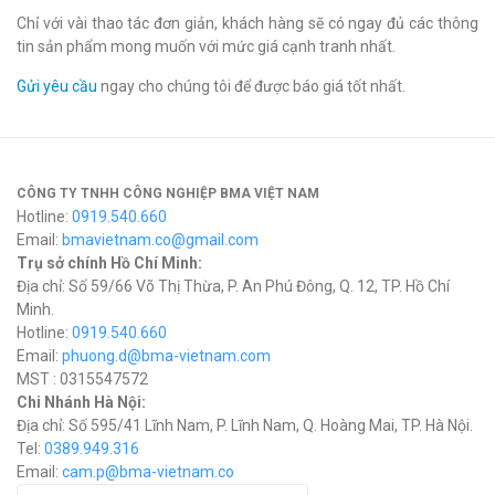
Chỉ với vài thao tác đơn giản, khách hàng sẽ có ngay đủ các thông
tin sản phẩm mong muốn với mức giá cạnh tranh nhất.
Gửi yêu cầu
ngay cho chúng tôi để được báo giá tốt nhất.
CÔNG TY TNHH CÔNG NGHIỆP BMA VIỆT NAM
Hotline:
0919.540.660
Email:
bmavietnam.co@gmail.com
Trụ sở chính Hồ Chí Minh:
Địa chỉ: Số 59/66 Võ Thị Thừa, P. An Phú Đông, Q. 12, TP. Hồ Chí
Minh.
Hotline:
0919.540.660
Email:
phuong.d@bma-vietnam.com
MST : 0315547572
Chi Nhánh Hà Nội:
Địa chỉ: Số 595/41 Lĩnh Nam, P. Lĩnh Nam, Q. Hoàng Mai, TP. Hà Nội.
Tel:
0389.949.316
Email:
c
am.p@bma-vietnam.co