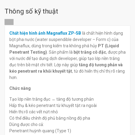
Chất thẩm thấu rửa bằng
Chất thẩm thấu huỳnh
nước Magnaflux ZL-60D
quang rửa bằng nước
Thông số kỹ thuật
Magnaflux ZL-57
đ
đ
0
0
Chất hiện hình ảnh Magnaflux ZP-5B
là chất hiện hình dạng
bột pha nước (water suspendible developer – Form c) của
Magnaflux, dùng trong kiểm tra không phá hủy
PT (Liquid
Penetrant Testing)
. Sản phẩm là
bột trắng cô đặc
, được pha
với nước để tạo dung dịch developer, giúp tạo lớp nền trắng
đục trên bề mặt chi tiết. Lớp này giúp
tăng độ tương phản và
kéo penetrant ra khỏi khuyết tật
, từ đó hiển thị chỉ thị rõ ràng
hơn.
Chức năng
Tạo lớp nền trắng đục → tăng độ tương phản
Hấp thụ & kéo penetrant từ khuyết tật ra ngoài
Hiển thị rõ các vết nứt nhỏ
Có thể điều chỉnh độ phủ bằng nồng độ pha
Dùng được cho cả:
Penetrant huỳnh quang (Type 1)