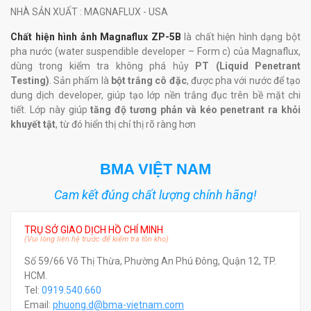
NHÀ SẢN XUẤT
: MAGNAFLUX - USA
Chất hiện hình ảnh Magnaflux ZP-5B
là chất hiện hình dạng bột
pha nước (water suspendible developer – Form c) của Magnaflux,
dùng trong kiểm tra không phá hủy
PT (Liquid Penetrant
Testing)
. Sản phẩm là
bột trắng cô đặc
, được pha với nước để tạo
dung dịch developer, giúp tạo lớp nền trắng đục trên bề mặt chi
tiết. Lớp này giúp
tăng độ tương phản và kéo penetrant ra khỏi
khuyết tật
, từ đó hiển thị chỉ thị rõ ràng hơn
BMA VIỆT NAM
Cam kết đúng chất lượng chính hãng!
TRỤ SỞ GIAO DỊCH HỒ CHÍ MINH
(Vui lòng liên hệ trước để kiểm tra tồn kho)
Số 59/66 Võ Thị Thừa, Phường An Phú Đông, Quận 12, TP.
HCM.
Tel:
0919.540.660
Email:
phuong.d@bma-vietnam.com