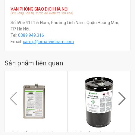
VĂN PHÒNG GIAO DỊCH HÀ NỘI
(Vui lòng liên hệ trước để kiểm tra tồn kho)
Số 595/41 Lĩnh Nam, Phường Lĩnh Nam, Quận Hoàng Mai,
TP. Hà Nội.
Tel:
0389.949.316
Email:
c
am.p@bma-vietnam.com
Sản phẩm liên quan
Chất thẩm thấu rửa bằng
Chất thẩm thấu huỳnh