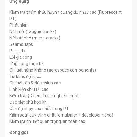
Ứng dụng
Kiểm tra thẩm thấu huỳnh quang độ nhạy cao (Fluorescent
PT)
Phát hiện:
Nứt mỏi (fatigue cracks)
Nứt rất nhỏ (micro-cracks)
Seams, laps
Porosity
Lỗi gia công
Ứng dụng thực tế:
Chi tiết hàng không (aerospace components)
Turbine, động cơ
Chi tiết rèn & đúc chính xác
Linh kiện chịu tải cao
Kiểm tra QC tiêu chuẩn nghiêm ngặt
Đặc biệt phù hợp khi:
Cần độ nhạy cao nhất trong PT
Kiểm soát quy trình chặt (emulsifier + developer riêng)
Kiểm tra chi tiết quan trọng, an toàn cao
Đóng gói