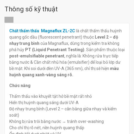
nước Magnaflux ZL-60D
quang rửa bằng nước
Thông số kỹ thuật
Magnaflux ZL-57
đ
đ
0
0
Chất thẩm thấu Magnaflux ZL-2C
là chất thẩm thấu huỳnh
quang gốc dầu (fluorescent penetrant) thuộc
Level 2 – độ
nhạy trung bình
của Magnaflux, dùng trong kiểm tra không
phá hủy
PT (Liquid Penetrant Testing)
. Sản phẩm thuộc loại
post-emulsifiable penetrant
, nghĩa là: Không rửa trực tiếp
bằng nước & Cần chất nhũ hóa (emulsifier) để loại bỏ lớp dư
bề mặt. Khi soi dưới đèn UV-A (365 nm), chỉ thị sẽ hiện
màu
huỳnh quang xanh-vàng sáng rõ.
Chức năng
Thẩm thấu vào khuyết tật hở bề mặt rất nhỏ
Hiển thị huỳnh quang sáng dưới UV-A
Độ nhạy trung bình (Level 2 – cân bằng giữa nhạy và kiểm
soát)
Không bị rửa trôi bằng nước → tránh over-washing
Cho chỉ thị rõ nét, nền huỳnh quang thấp