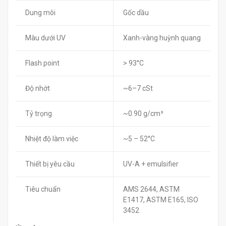
Dung môi
Gốc dầu
Màu dưới UV
Xanh-vàng huỳnh quang
Flash point
> 93°C
Độ nhớt
~6–7 cSt
Tỷ trọng
~0.90 g/cm³
Nhiệt độ làm việc
~5 – 52°C
Thiết bị yêu cầu
UV-A + emulsifier
Tiêu chuẩn
AMS 2644, ASTM
E1417, ASTM E165, ISO
3452