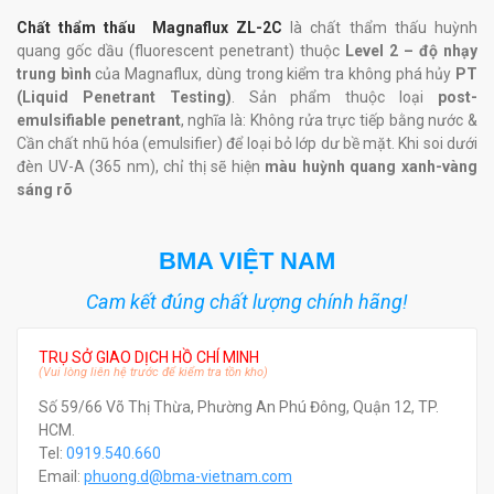
Chất thẩm thấu Magnaflux ZL-2C
là chất thẩm thấu huỳnh
quang gốc dầu (fluorescent penetrant) thuộc
Level 2 – độ nhạy
trung bình
của Magnaflux, dùng trong kiểm tra không phá hủy
PT
(Liquid Penetrant Testing)
. Sản phẩm thuộc loại
post-
emulsifiable penetrant
, nghĩa là: Không rửa trực tiếp bằng nước &
Cần chất nhũ hóa (emulsifier) để loại bỏ lớp dư bề mặt. Khi soi dưới
đèn UV-A (365 nm), chỉ thị sẽ hiện
màu huỳnh quang xanh-vàng
sáng rõ
BMA VIỆT NAM
Cam kết đúng chất lượng chính hãng!
TRỤ SỞ GIAO DỊCH HỒ CHÍ MINH
(Vui lòng liên hệ trước để kiểm tra tồn kho)
Số 59/66 Võ Thị Thừa, Phường An Phú Đông, Quận 12, TP.
HCM.
Tel:
0919.540.660
Email:
phuong.d@bma-vietnam.com