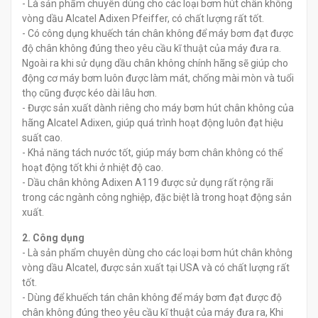
- Là sản phẩm chuyên dùng cho các loại bơm hút chân không
vòng dầu Alcatel Adixen Pfeiffer, có chất lượng rất tốt.​
- Có công dụng khuếch tán chân không để máy bơm đạt được
độ chân không đúng theo yêu cầu kĩ thuật của máy đưa ra.
Ngoài ra khi sử dụng dầu chân không chính hãng sẽ giúp cho
động cơ máy bơm luôn được làm mát, chống mài mòn và tuổi
thọ cũng được kéo dài lâu hơn.
- Được sản xuất dành riêng cho máy bơm hút chân không của
hãng Alcatel Adixen, giúp quá trình hoạt động luôn đạt hiệu
suất cao.
- Khả năng tách nước tốt, giúp máy bơm chân không có thể
hoạt động tốt khi ở nhiệt độ cao.
- Dầu chân không Adixen A119 được sử dụng rất rộng rãi
trong các ngành công nghiệp, đặc biệt là trong hoạt động sản
xuất.​
2. Công dụng
- Là sản phẩm chuyên dùng cho các loại bơm hút chân không
vòng dầu Alcatel, được sản xuất tại USA và có chất lượng rất
tốt.​
- Dùng để khuếch tán chân không để máy bơm đạt được độ
chân không đúng theo yêu cầu kĩ thuật của máy đưa ra, Khi