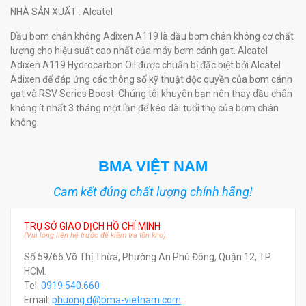
NHÀ SẢN XUẤT
: Alcatel
Dầu bơm chân không Adixen A119 là dầu bơm chân không cơ chất
lượng cho hiệu suất cao nhất của máy bơm cánh gạt. Alcatel
Adixen A119 Hydrocarbon Oil được chuẩn bị đặc biệt bởi Alcatel
Adixen để đáp ứng các thông số kỹ thuật độc quyền của bơm cánh
gạt và RSV Series Boost. Chúng tôi khuyên bạn nên thay dầu chân
không ít nhất 3 tháng một lần để kéo dài tuổi thọ của bơm chân
không.
BMA VIỆT NAM
Cam kết đúng chất lượng chính hãng!
TRỤ SỞ GIAO DỊCH HỒ CHÍ MINH
(Vui lòng liên hệ trước để kiểm tra tồn kho)
Số 59/66 Võ Thị Thừa, Phường An Phú Đông, Quận 12, TP.
HCM.
Tel:
0919.540.660
Email:
phuong.d@bma-vietnam.com