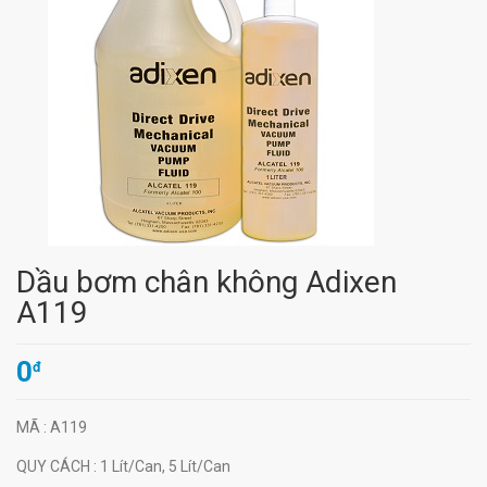
Dầu bơm chân không Adixen
A119
0
đ
MÃ
: A119
QUY CÁCH
: 1 Lít/Can, 5 Lít/Can