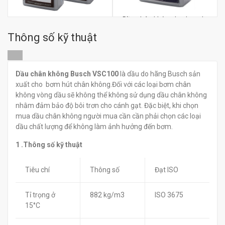
Dầu chân không Leybonol
Dầu chân không Leybonol
LVO 140
LVO 150
Thông số kỹ thuật
đ
0
đ
0
Dầu chân không Busch VSC100
là dầu do hãng Busch sản
xuất cho bơm hút chân không.Đối với các loại bơm chân
không vòng dầu sẽ không thể không sử dụng dầu chân không
nhằm đảm bảo độ bôi trơn cho cánh gạt. Đặc biệt, khi chọn
mua dầu chân không người mua cần cần phải chọn các loại
dầu chất lượng để không làm ảnh hưởng đến bơm.
1 .Thông số kỹ thuật
Tiêu chí
Thông số
Đạt ISO
Tỉ trọng ở
882 kg/m3
ISO 3675
15°C