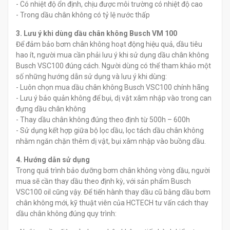
- Có nhiệt độ ổn định, chịu được môi trường có nhiệt độ cao
- Trong dầu chân không có tỷ lệ nước thấp
3. Lưu ý khi dùng dầu chân không Busch VM 100
Để đảm bảo bơm chân không hoạt động hiệu quả, dầu tiêu
hao ít, người mua cần phải lưu ý khi sử dụng dầu chân không
Busch VSC100 đúng cách. Người dùng có thể tham khảo một
số những hướng dẫn sử dụng và lưu ý khi dùng:
- Luôn chọn mua dầu chân không Busch VSC100 chính hãng
- Lưu ý bảo quản không để bụi, dị vật xâm nhập vào trong can
đựng dầu chân không
- Thay dầu chân không đúng theo định từ 500h – 600h
- Sử dụng kết hợp giữa bộ lọc dầu, lọc tách dầu chân không
nhằm ngăn chặn thêm dị vật, bụi xâm nhập vào buồng dầu.
4. Hướng dẫn sử dụng
Trong quá trình bảo dưỡng bơm chân không vòng dầu, người
mua sẽ cần thay dầu theo định kỳ, với sản phẩm Busch
VSC100 oil cũng vậy. Để tiến hành thay dầu cũ bằng dầu bơm
chân không mới, kỹ thuật viên của HCTECH tư vấn cách thay
dầu chân không đúng quy trình: