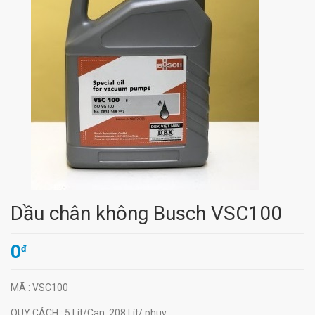
Dầu chân không Busch VSC100
0
đ
MÃ
: VSC100
QUY CÁCH
: 5 Lít/Can, 208 Lít/ phuy