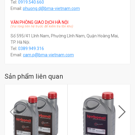
Tel:
0919.540.660
Email:
phuong.d@bma-vietnam.com
VĂN PHÒNG GIAO DỊCH HÀ NỘI
(Vui lòng liên hệ trước để kiểm tra tồn kho)
Số 595/41 Lĩnh Nam, Phường Lĩnh Nam, Quận Hoàng Mai,
TP. Hà Nội.
Tel:
0389.949.316
Email:
c
am.p@bma-vietnam.com
Sản phẩm liên quan