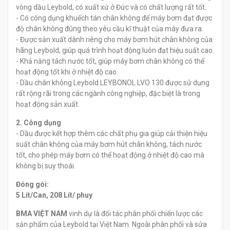
vòng dầu Leybold, có xuất xứ ở Đức và có chất lượng rất tốt.​
- Có công dụng khuếch tán chân không để máy bơm đạt được
độ chân không đúng theo yêu cầu kĩ thuật của máy đưa ra.
- Được sản xuất dành riêng cho máy bơm hút chân không của
hãng Leybold, giúp quá trình hoạt động luôn đạt hiệu suất cao.
- Khả năng tách nước tốt, giúp máy bơm chân không có thể
hoạt động tốt khi ở nhiệt độ cao.
- Dầu chân không Leybold LEYBONOL LVO 130 được sử dụng
rất rộng rãi trong các ngành công nghiệp, đặc biệt là trong
hoạt động sản xuất.​
2. Công dụng
- Dầu được kết hợp thêm các chất phụ gia giúp cải thiện hiệu
suất chân không của máy bơm hút chân không, tách nước
tốt, cho phép máy bơm có thể hoạt động ở nhiệt độ cao mà
không bị suy thoái.
Đóng gói:
5 Lít/Can, 208 Lít/ phuy
BMA VIỆT NAM
vinh dự là đối tác phân phối chiến lược các
sản phẩm của Leybold tại Việt Nam. Ngoài phân phối và sửa