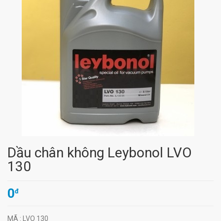
Dầu chân không Leybonol LVO
130
0
đ
MÃ
: LVO 130