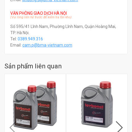
VĂN PHÒNG GIAO DỊCH HÀ NỘI
(Vui lòng liên hệ trước để kiểm tra tồn kho)
Số 595/41 Lĩnh Nam, Phường Lĩnh Nam, Quận Hoàng Mai,
TP. Hà Nội.
Tel:
0389.949.316
Email:
c
am.p@bma-vietnam.com
Sản phẩm liên quan