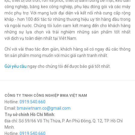
lọc, thiết bị bôi trơn, ron và phớt, thiết bị đánh bóng bề mặt, keo dán
công nghiệp, băng keo công nghiệp, phụ liệu đóng gói và các máy
móc phụ trợ. Với mạng lưới đại diện và kết nối nhà cung cấp rộng
khắp - hơn 100 đối tác từ những thương hiệu uy tín hàng đầu trong
và ngoài nước. Chúng tôi luôn cam kết mang đến cho khách hàng
những sự lựa chọn và trải nghiệm những sản phẩm tốt nhất
với dịch vụ toàn diện nhất tại Viêt Nam.
Chỉ với vài thao tác đơn giản, khách hàng sẽ có ngay đủ các thông
tin sản phẩm mong muốn với mức giá cạnh tranh nhất.
Gửi yêu cầu
ngay cho chúng tôi để được báo giá tốt nhất.
CÔNG TY TNHH CÔNG NGHIỆP BMA VIỆT NAM
Hotline:
0919.540.660
Email:
bmavietnam.co@gmail.com
Trụ sở chính Hồ Chí Minh:
Địa chỉ: Số 59/66 Võ Thị Thừa, P. An Phú Đông, Q. 12, TP. Hồ Chí
Minh.
Hotline:
0919.540.660