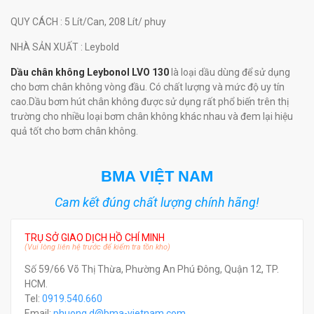
QUY CÁCH
: 5 Lít/Can, 208 Lít/ phuy
NHÀ SẢN XUẤT
: Leybold
Dầu chân không Leybonol LVO 130
là loại dầu dùng để sử dụng
cho bơm chân không vòng đầu. Có chất lượng và mức độ uy tín
cao.Dầu bơm hút chân không được sử dụng rất phổ biến trên thị
trường cho nhiều loại bơm chân không khác nhau và đem lại hiệu
quả tốt cho bơm chân không.
BMA VIỆT NAM
Cam kết đúng chất lượng chính hãng!
TRỤ SỞ GIAO DỊCH HỒ CHÍ MINH
(Vui lòng liên hệ trước để kiểm tra tồn kho)
Số 59/66 Võ Thị Thừa, Phường An Phú Đông, Quận 12, TP.
HCM.
Tel:
0919.540.660
Email:
phuong.d@bma-vietnam.com