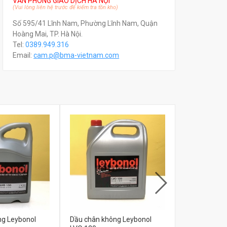
VĂN PHÒNG GIAO DỊCH HÀ NỘI
(Vui lòng liên hệ trước để kiểm tra tồn kho)
Số 595/41 Lĩnh Nam, Phường Lĩnh Nam, Quận
Hoàng Mai, TP. Hà Nội.
Tel:
0389.949.316
Email:
c
am.p@bma-vietnam.com
ng Leybonol
Dầu chân không Leybonol
Dầu chân kh