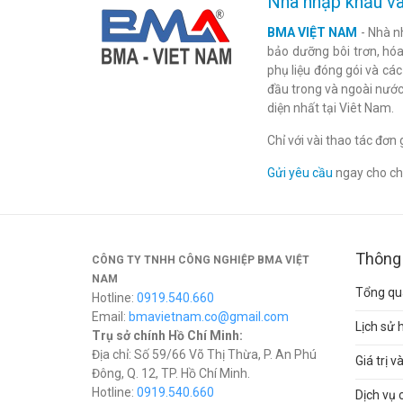
Nhà nhập khẩu và
BMA VIỆT NAM
- Nhà n
bảo dưỡng bôi trơn, hóa 
phụ liệu đóng gói và cá
đầu trong và ngoài nước
diện nhất tại Viêt Nam.
Chỉ với vài thao tác đơ
Gửi yêu cầu
ngay cho chú
Thông 
CÔNG TY TNHH CÔNG NGHIỆP BMA VIỆT
NAM
Tổng qua
Hotline:
0919.540.660
Email:
bmavietnam.co@gmail.com
Lịch sử 
Trụ sở chính Hồ Chí Minh:
Địa chỉ: Số 59/66 Võ Thị Thừa, P. An Phú
Giá trị 
Đông, Q. 12, TP. Hồ Chí Minh.
Hotline:
0919.540.660
Dịch vụ 