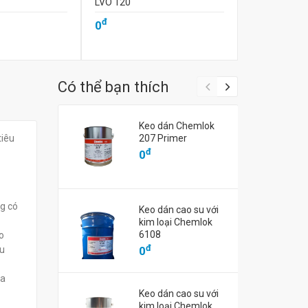
LVO 120
LVO 110
đ
đ
0
0
Có thể bạn thích
Keo dán Chemlok
tiêu
207 Primer
đ
0
ng có
Keo dán cao su với
kim loại Chemlok
6108
o
đ
ệu
0
ủa
Keo dán cao su với
kim loại Chemlok