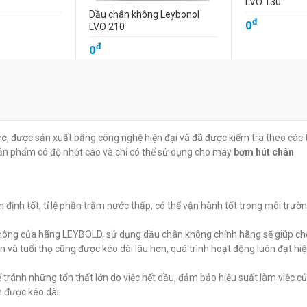
LVO 130
Dầu chân không Leybonol
đ
0
LVO 210
đ
0
ức
, được sản xuất bằng công nghệ hiện đại và đã được kiểm tra theo các 
 Sản phẩm có độ nhớt cao và chỉ có thể sử dụng cho máy
bơm hút chân
n định tốt, tỉ lệ phần trăm nước thấp, có thể vận hành tốt trong môi trườ
hông của hãng LEYBOLD, sử dụng dầu chân không chính hãng sẽ giúp ch
à tuổi thọ cũng được kéo dài lâu hơn, quá trình hoạt động luôn đạt hi
tránh những tổn thất lớn do việc hết dầu, đảm bảo hiệu suất làm việc c
 được kéo dài.