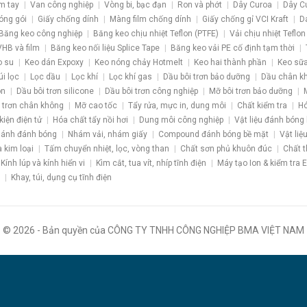
m tay
Van công nghiệp
Vòng bi, bạc đạn
Ron và phớt
Dây Curoa
Dây C
óng gói
Giấy chống dính
Màng film chống dính
Giấy chống gỉ VCI Kraft
D
Băng keo công nghiệp
Băng keo chịu nhiệt Teflon (PTFE)
Vải chịu nhiệt Teflon
HB và film
Băng keo nối liệu Splice Tape
Băng keo vải PE cố định tạm thời
o su
Keo dán Expoxy
Keo nóng chảy Hotmelt
Keo hai thành phần
Keo sữa
úi lọc
Lọc dầu
Lọc khí
Lọc khí gas
Dầu bôi trơn bảo dưỡng
Dầu chân k
ôn
Dầu bôi trơn silicone
Dầu bôi trơn công nghiệp
Mỡ bôi trơn bảo dưỡng
 trơn chân không
Mỡ cao tốc
Tẩy rửa, mực in, dung môi
Chất kiểm tra
Hó
kiện điện tử
Hóa chất tẩy nồi hơi
Dung môi công nghiệp
Vật liệu đánh bóng
ánh đánh bóng
Nhám vải, nhám giấy
Compound đánh bóng bề mặt
Vật liệ
a kim loại
Tấm chuyển nhiệt, lọc, vòng than
Chất sơn phủ khuôn đúc
Chất t
Kính lúp và kính hiển vi
Kìm cắt, tua vít, nhíp tĩnh điện
Máy tạo Ion & kiểm tra 
Khay, túi, dụng cụ tĩnh điện
© 2026 - Bản quyền của CÔNG TY TNHH CÔNG NGHIỆP BMA VIỆT NAM