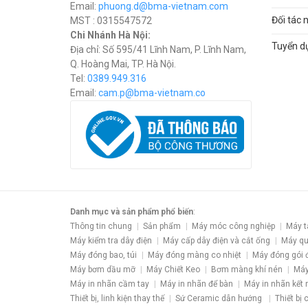
Email:
phuong.d@bma-vietnam.com
Đối tác 
MST : 0315547572
Chi Nhánh Hà Nội:
Tuyển d
Địa chỉ: Số 595/41 Lĩnh Nam, P. Lĩnh Nam,
Q. Hoàng Mai, TP. Hà Nội.
Tel:
0389.949.316
Email:
c
am.p@bma-vietnam.co
Danh mục và sản phẩm phổ biến
:
Thông tin chung
Sản phẩm
Máy móc công nghiệp
Máy t
Máy kiểm tra dây điện
Máy cấp dây điện và cắt ống
Máy qu
Máy đóng bao, túi
Máy đóng màng co nhiệt
Máy đóng gói 
Máy bơm dầu mỡ
Máy Chiết Keo
Bơm màng khí nén
Máy
Máy in nhãn cầm tay
Máy in nhãn để bàn
Máy in nhãn kết 
Thiết bị, linh kiện thay thế
Sứ Ceramic dẫn hướng
Thiết bị