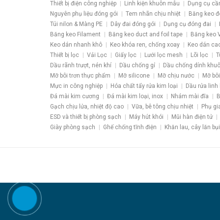
Thiết bị điện công nghiệp
Linh kiện khuôn mẫu
Dụng cụ cầ
Nguyên phụ liệu đóng gói
Tem nhãn chịu nhiệt
Băng keo đ
Túi nilon & Màng PE
Dây đai đóng gói
Dụng cụ đóng đai
Băng keo Filament
Băng keo duct and foil tape
Băng keo V
Keo dán nhanh khô
Keo khóa ren, chống xoay
Keo dán ca
Thiết bị lọc
Vải Lọc
Giấy lọc
Lưới lọc mesh
Lõi lọc
T
Dầu rãnh trượt, nén khí
Dầu chống gỉ
Dầu chống dính khu
Mỡ bôi trơn thực phẩm
Mỡ silicone
Mỡ chịu nước
Mỡ bôi
Mực in công nghiệp
Hóa chất tẩy rửa kim loại
Dầu rửa linh 
Đá mài kim cương
Đá mài kim loại, inox
Nhám mài đĩa
B
Gạch chịu lửa, nhiệt độ cao
Vữa, bê tông chịu nhiệt
Phụ gi
ESD và thiết bị phòng sạch
Máy hút khói
Mũi hàn điện tử
Giày phòng sạch
Ghế chống tĩnh điện
Khăn lau, cây lăn bụi