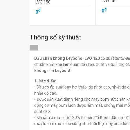
LVO 140
LVO 150
đ
0
đ
0
Thông số kỹ thuật
Dầu chân không Leybonol LVO 120
có xuất xứ từ
Đ
chuẩn khắt khe liên quan đến hiệu suất và tuổi thọ.
không
của
Leybold
.
1. Đặc điểm
- Dầu có áp suất bay hơi thấp, độ nhớt cao, nhiệt độ ổ
nhiệt độ cao.
- Được sản xuất dành riêng cho máy bơm hút chân k
động cơ máy bơm luôn được làm mát, chống mài mòn v
suất cao.
- Khi dầu ở mức dưới 30% thì nên đổ thêm dầu mới để 
máy luôn ở mức cao cũng như tuổi thọ máy bơm luôn