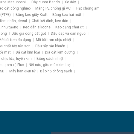
uroa Mitsuboshi
Dây curoa Bando
Xe đẩy
ao cắt công nghiệp
Màng PE chống gỉ VCI
Hạt chống ẩm
 (PTFE)
Băng keo giấy Kraft
Băng keo hai mặt
Tem nhãn, decal
Chất kết dính, keo dán
 nhũ tương
Keo dán silicone
Keo dạng chai xịt
hông
Dầu gia công cắt gọt
Dầu dập và cán nguội
Mỡ bôi trơn đa dụng
Mỡ bôi trơn chịu nhiệt
a chất tẩy rửa sơn
Dầu tẩy rửa khuôn
 bề mặt
Đá cắt kim loại
Đĩa cắt kim cương
u chịu lửa, luyện kim
Bông cách nhiệt
hu gom xỉ, Flux
Nồi nấu, gầu múc kim loại
ESD
Máy hàn điện tử
Bảo hộ phòng sạch