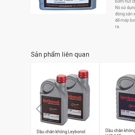
bơm hút ch
Nó sử dụng
động sản x
để máy bơ
ra.
Sản phẩm liên quan
Dầu chân không
Dầu chân không Leybonol