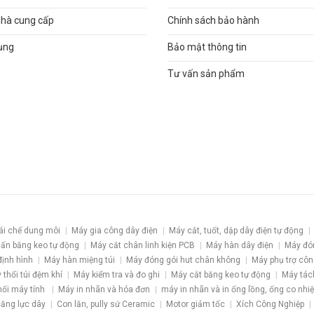
nhà cung cấp
Chính sách bảo hành
ụng
Bảo mật thông tin
Tư vấn sản phẩm
ái chế dung môi
Máy gia công dây điện
Máy cắt, tuốt, dập dây điện tự động
ấn băng keo tự động
Máy cắt chân linh kiện PCB
Máy hàn dây điện
Máy đó
định hình
Máy hàn miệng túi
Máy đóng gói hut chân không
Máy phụ trợ côn
 thổi túi đệm khí
Máy kiểm tra và đo ghi
Máy cắt băng keo tự động
Máy tác
nối máy tính
Máy in nhãn và hóa đơn
máy in nhãn và in ống lồng, ống co nhiệ
 căng lực dây
Con lăn, pully sứ Ceramic
Motor giảm tốc
Xích Công Nghiệp