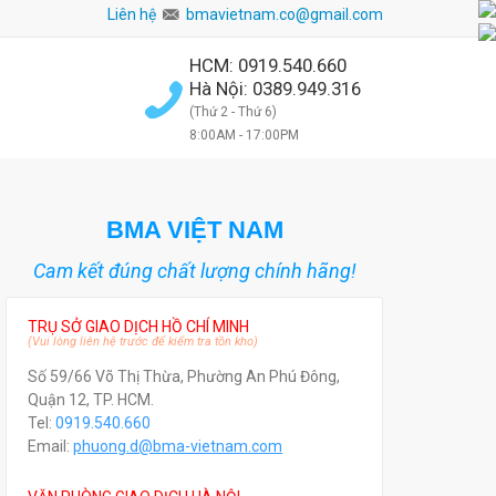
Liên hệ
bmavietnam.co@gmail.com
HCM: 0919.540.660
Hà Nội: 0389.949.316
(Thứ 2 - Thứ 6)
8:00AM - 17:00PM
BMA VIỆT NAM
Cam kết đúng chất lượng chính hãng!
TRỤ SỞ GIAO DỊCH HỒ CHÍ MINH
(Vui lòng liên hệ trước để kiểm tra tồn kho)
Số 59/66 Võ Thị Thừa, Phường An Phú Đông,
Quận 12, TP. HCM.
Tel:
0919.540.660
Email:
phuong.d@bma-vietnam.com