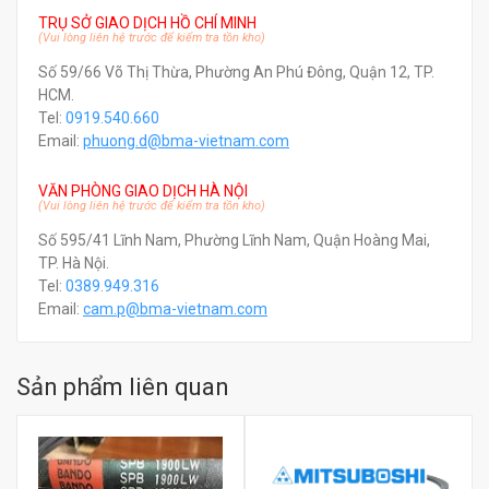
TRỤ SỞ GIAO DỊCH HỒ CHÍ MINH
(Vui lòng liên hệ trước để kiểm tra tồn kho)
Số 59/66 Võ Thị Thừa, Phường An Phú Đông, Quận 12, TP.
HCM.
Tel:
0919.540.660
Email:
phuong.d@bma-vietnam.com
VĂN PHÒNG GIAO DỊCH HÀ NỘI
(Vui lòng liên hệ trước để kiểm tra tồn kho)
Số 595/41 Lĩnh Nam, Phường Lĩnh Nam, Quận Hoàng Mai,
TP. Hà Nội.
Tel:
0389.949.316
Email:
c
am.p@bma-vietnam.com
Sản phẩm liên quan