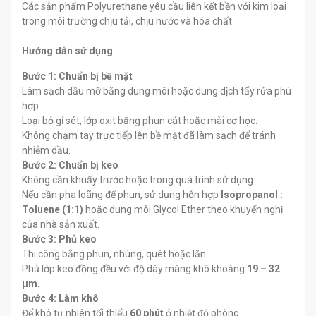
Các sản phẩm Polyurethane yêu cầu liên kết bền với kim loại
trong môi trường chịu tải, chịu nước và hóa chất.
Hướng dẫn sử dụng
Bước 1: Chuẩn bị bề mặt
Làm sạch dầu mỡ bằng dung môi hoặc dung dịch tẩy rửa phù
hợp.
Loại bỏ gỉ sét, lớp oxit bằng phun cát hoặc mài cơ học.
Không chạm tay trực tiếp lên bề mặt đã làm sạch để tránh
nhiễm dầu.
Bước 2: Chuẩn bị keo
Không cần khuấy trước hoặc trong quá trình sử dụng.
Nếu cần pha loãng để phun, sử dụng hỗn hợp
Isopropanol :
Toluene (1:1)
hoặc dung môi Glycol Ether theo khuyến nghị
của nhà sản xuất.
Bước 3: Phủ keo
Thi công bằng phun, nhúng, quét hoặc lăn.
Phủ lớp keo đồng đều với độ dày màng khô khoảng
19 – 32
µm
.
Bước 4: Làm khô
Để khô tự nhiên tối thiểu
60 phút
ở nhiệt độ phòng.