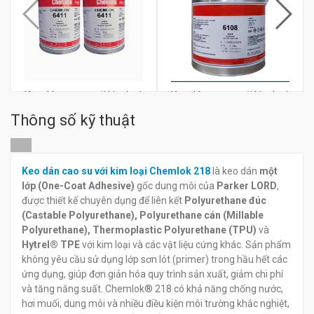
Keo dán cao su với kim loại
Keo dán cao su với kim loại
Chemlok 6411
Chemlok 6108
Thông số kỹ thuật
đ
đ
0
0
Keo dán cao su với kim loại Chemlok 218
là keo dán
một
lớp (One-Coat Adhesive)
gốc dung môi của
Parker LORD
,
được thiết kế chuyên dụng để liên kết
Polyurethane đúc
(Castable Polyurethane), Polyurethane cán (Millable
Polyurethane), Thermoplastic Polyurethane (TPU)
và
Hytrel® TPE
với kim loại và các vật liệu cứng khác. Sản phẩm
không yêu cầu sử dụng lớp sơn lót (primer) trong hầu hết các
ứng dụng, giúp đơn giản hóa quy trình sản xuất, giảm chi phí
và tăng năng suất. Chemlok® 218 có khả năng chống nước,
hơi muối, dung môi và nhiều điều kiện môi trường khắc nghiệt,