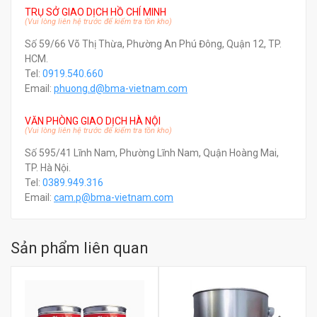
TRỤ SỞ GIAO DỊCH HỒ CHÍ MINH
(Vui lòng liên hệ trước để kiểm tra tồn kho)
Số 59/66 Võ Thị Thừa, Phường An Phú Đông, Quận 12, TP.
HCM.
Tel:
0919.540.660
Email:
phuong.d@bma-vietnam.com
VĂN PHÒNG GIAO DỊCH HÀ NỘI
(Vui lòng liên hệ trước để kiểm tra tồn kho)
Số 595/41 Lĩnh Nam, Phường Lĩnh Nam, Quận Hoàng Mai,
TP. Hà Nội.
Tel:
0389.949.316
Email:
c
am.p@bma-vietnam.com
Sản phẩm liên quan