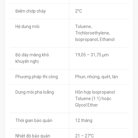
Điểm chớp cháy
2°C
Hệ dung môi
Toluene,
Trichloroethylene,
Isopropanol, Ethanol
Độ dày màng khô
19,05 – 31,75 µm
khuyến nghị
Phương pháp thi công
Phun, nhúng, quét, lăn
Dung môi pha loãng
Hỗn hợp Isopropanol :
Toluene (1:1) hoặc
Glycol Ether
Thời gian bảo quản
12 tháng
Nhiệt độ bảo quản
21 – 27°C