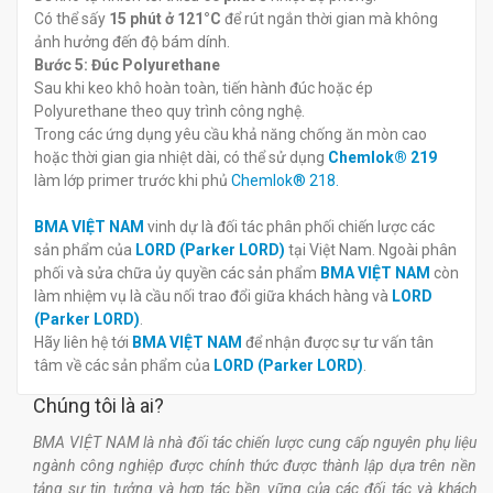
Có thể sấy
15 phút ở 121°C
để rút ngắn thời gian mà không
ảnh hưởng đến độ bám dính.
Bước 5: Đúc Polyurethane
Sau khi keo khô hoàn toàn, tiến hành đúc hoặc ép
Polyurethane theo quy trình công nghệ.
Trong các ứng dụng yêu cầu khả năng chống ăn mòn cao
hoặc thời gian gia nhiệt dài, có thể sử dụng
Chemlok® 219
làm lớp primer trước khi phủ
Chemlok® 218.
BMA VIỆT NAM
vinh dự là đối tác phân phối chiến lược các
sản phẩm của
LORD (Parker LORD)
tại Việt Nam. Ngoài phân
phối và sửa chữa ủy quyền các sản phẩm
BMA VIỆT NAM
còn
làm nhiệm vụ là cầu nối trao đổi giữa khách hàng và
LORD
(Parker LORD)
.
Hãy liên hệ tới
BMA VIỆT NAM
để nhận được sự tư vấn tân
tâm về các sản phẩm của
LORD (Parker LORD)
.
Chúng tôi là ai?
BMA VIỆT NAM là nhà đối tác chiến lược cung cấp nguyên phụ liệu
ngành công nghiệp được chính thức được thành lập dựa trên nền
tảng sự tin tưởng và hợp tác bền vững của các đối tác và khách