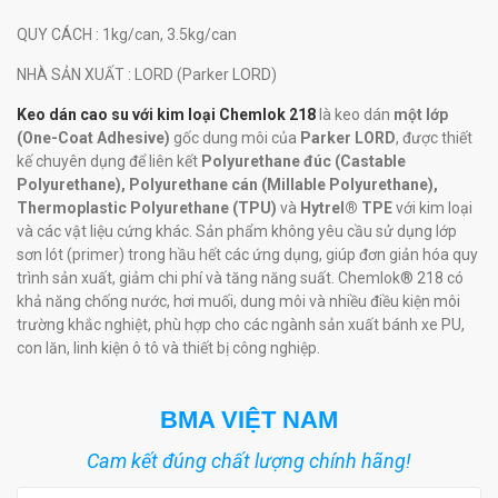
QUY CÁCH
: 1kg/can, 3.5kg/can
NHÀ SẢN XUẤT
: LORD (Parker LORD)
Keo dán cao su với kim loại Chemlok 218
là keo dán
một lớp
(One-Coat Adhesive)
gốc dung môi của
Parker LORD
, được thiết
kế chuyên dụng để liên kết
Polyurethane đúc (Castable
Polyurethane), Polyurethane cán (Millable Polyurethane),
Thermoplastic Polyurethane (TPU)
và
Hytrel® TPE
với kim loại
và các vật liệu cứng khác. Sản phẩm không yêu cầu sử dụng lớp
sơn lót (primer) trong hầu hết các ứng dụng, giúp đơn giản hóa quy
trình sản xuất, giảm chi phí và tăng năng suất. Chemlok® 218 có
khả năng chống nước, hơi muối, dung môi và nhiều điều kiện môi
trường khắc nghiệt, phù hợp cho các ngành sản xuất bánh xe PU,
con lăn, linh kiện ô tô và thiết bị công nghiệp.
BMA VIỆT NAM
Cam kết đúng chất lượng chính hãng!