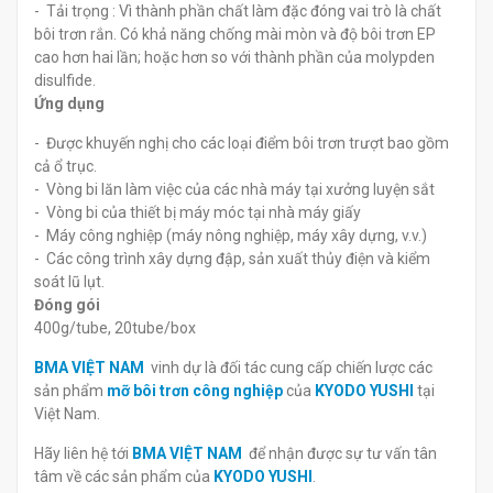
- Tải trọng : Vì thành phần chất làm đặc đóng vai trò là chất
bôi trơn rắn. Có khả năng chống mài mòn và độ bôi trơn EP
cao hơn hai lần; hoặc hơn so với thành phần của molypden
disulfide.
Ứng dụng
- Được khuyến nghị cho các loại điểm bôi trơn trượt bao gồm
cả ổ trục.
- Vòng bi lăn làm việc của các nhà máy tại xưởng luyện sắt
- Vòng bi của thiết bị máy móc tại nhà máy giấy
- Máy công nghiệp (máy nông nghiệp, máy xây dựng, v.v.)
- Các công trình xây dựng đập, sản xuất thủy điện và kiểm
soát lũ lụt.
Đóng gói
400g/tube, 20tube/box
BMA VIỆT NAM
vinh dự là đối tác cung cấp chiến lược các
sản phẩm
mỡ bôi trơn công nghiệp
của
KYODO YUSHI
tại
Việt Nam.
Hãy liên hệ tới
BMA VIỆT NAM
để nhận được sự tư vấn tân
tâm về các sản phẩm của
KYODO YUSHI
.