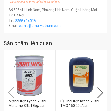
(Vui lòng liên hệ trước để kiểm tra tồn kho)
Số 595/41 Lĩnh Nam, Phường Lĩnh Nam, Quận Hoàng Mai,
TP. Hà Nội.
Tel:
0389.949.316
Email:
c
am.p@bma-vietnam.com
Sản phẩm liên quan
Mỡ bôi trơn Kyodo Yushi
Dầu bôi trơn Kyodo Yushi
Multemp SRL 18kg/can
TMO 150 20L/can