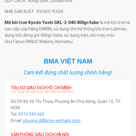
QUY CÁCH
: 400g/tube, 20tube/box
NHÀ SẢN XUẤT
: KYODO YUSHI
Mỡ bôi trơn Kyodo Yushi GKL-2-040 400gr/tube
là mỡ bôi trơn là
cao cấp của hãng DAIKIN, sử dụng cho hệ thống bôi trơn Lubmax,
dung tích đóng gói 400gr/tube, sử dụng trên các máy móc
như Fanuc FANUC Makino, Komatsu.
BMA VIỆT NAM
Cam kết đúng chất lượng chính hãng!
TRỤ SỞ GIAO DỊCH HỒ CHÍ MINH
(Vui lòng liên hệ trước để kiểm tra tồn kho)
Số 59/66 Võ Thị Thừa, Phường An Phú Đông, Quận 12, TP.
HCM.
Tel:
0919.540.660
Email:
phuong.d@bma-vietnam.com
VĂN PHÒNG GIAO DỊCH HÀ NỘI