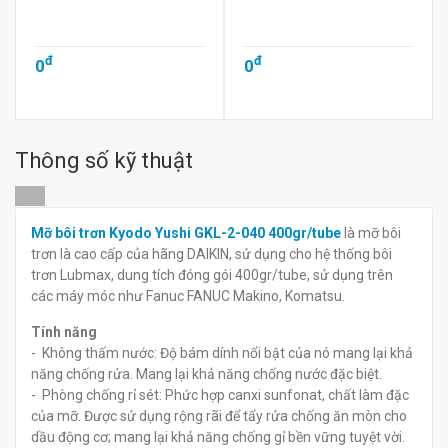
đ
đ
0
0
Thông số kỹ thuật
Mỡ bôi trơn Kyodo Yushi GKL-2-040 400gr/tube
là mỡ bôi
trơn là cao cấp của hãng DAIKIN, sử dụng cho hệ thống bôi
trơn Lubmax, dung tích đóng gói 400gr/tube, sử dụng trên
các máy móc như Fanuc FANUC Makino, Komatsu.
Tính năng
- Không thấm nước: Độ bám dính nổi bật của nó mang lại khả
năng chống rửa. Mang lại khả năng chống nước đặc biệt.
- Phòng chống rỉ sét: Phức hợp canxi sunfonat, chất làm đặc
của mỡ. Được sử dụng rộng rãi để tẩy rửa chống ăn mòn cho
dầu động cơ; mang lại khả năng chống gỉ bền vững tuyệt vời.